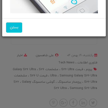
متا کارمندان افشاگر را اخراج می‌کند
استراتژی رشد
پایان راه اسکایپ
هوش مصنوعی ناجی کارمندان یا نردبان ترقی؟
بستن
چگونه بازدید سایت خود را افزایش دهیم؟
یکشنبه، 19 بهمن 04
علی شاهسون
اخبار
فناوری اطلاعات
Tech News
پرچم
قیمت S26 Ultra
مشخصات Galaxy S26 Ultra
S26
Samsung Galaxy S26 Ultra
Ultra
قیمت S26 U
مشخصات
S26 Ultra
پرچمدار سامسونگ
گوشی سامسونگ S26
Galaxy
S26 Ultra
Samsung S26 Ultra