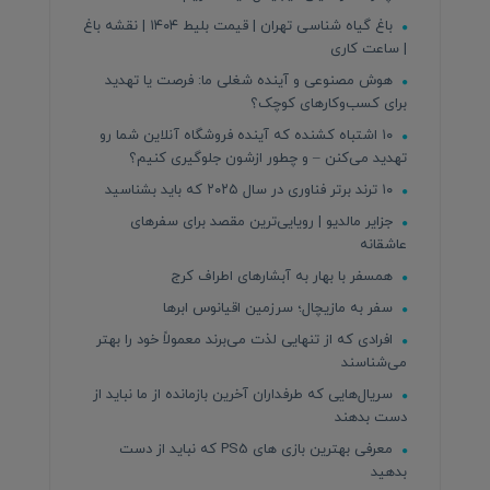
باغ گیاه شناسی تهران | قیمت بلیط ۱۴۰۴ | نقشه باغ
| ساعت کاری
هوش مصنوعی و آینده شغلی ما: فرصت یا تهدید
برای کسب‌وکارهای کوچک؟
۱۰ اشتباه کشنده که آینده فروشگاه آنلاین شما رو
تهدید می‌کنن – و چطور ازشون جلوگیری کنیم؟
۱۰ ترند برتر فناوری در سال ۲۰۲۵ که باید بشناسید
جزایر مالدیو | رویایی‌ترین مقصد برای سفرهای
عاشقانه
همسفر با بهار به آبشارهای اطراف کرج
سفر به مازیچال؛ سرزمین اقیانوس ابرها
افرادی که از تنهایی لذت می‌برند معمولاً خود را بهتر
می‌شناسند
سریال‌هایی که طرفداران آخرین بازمانده از ما نباید از
دست بدهند
معرفی بهترین بازی های PS5 که نباید از دست
بدهید