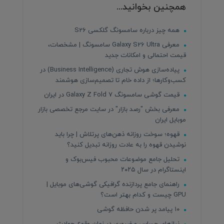
همچنین بخوانید...
همه چیز درباره سامسونگ گلکسی S26
معرفی Galaxy S26 Ultra سامسونگ | مشخصات،
قیمت احتمالی و امکانات جدید
پیاده‌سازی هوش تجاری (Business Intelligence) در
کسب‌وکارها؛ از داده خام تا تصمیم‌سازی هوشمند
قیمت گوشی سامسونگ Galaxy Z Fold 7 در ایران
معرفی بخش "رصد بازار" در سایت مرجع تخصصی بازار
موبایل ایران
قهوه؛ سوخت روزانه ذهن‌های پرتلاش | چرا باید
نوشیدن قهوه را به عادت روزانه تبدیل کنید؟
تحلیل جامع موضوعات محبوب فیس‌بوک و
اینستاگرام در سال ۲۰۲۵
راهنمای جامع پردازنده‌ گرافیکی گوشی‌های موبایل |
GPU چیست و کدام بهتر است؟
۱۰ پیامد پر شدن حافظه گوشی
نیازهای حساس و ضروری در زمان وقوع حوادث