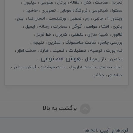
تجربه
هدست
کش
مقاله
پرتال
عمومی
میلیون
محتوا
شیائومی
فروشگاه موبایل
تصویری
حاشیه
ویندوز 11
جانبی
رم
تعطیل
ورشکست
انسان نما
اینچ
گوگل
باتری
افشا
عواقب
مخابرات
رسانه
ایمیل
فالوور
شبیه سازی
منطقی
کاربران
خط قرمز
بررسی جامع
ساعت سامسونگ
اسکرین
نتیجه
تعطیلات
هارد
تله پورت
توصیه
ضعیف
سخت افزار
هوش مصنوعی
بازار موبایل
تخمین
انقلاب صنعتی
اتحادیه اروپا
ساعت هوشمند
فروش بیشتر
جذاب
حرفه ای
برگشت به بالا
فرم ها و آیین نامه ها