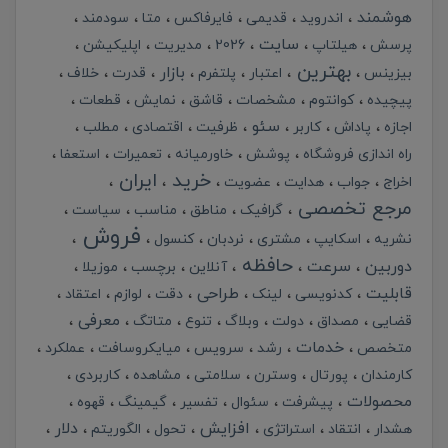
هوشمند
اندروید
قدیمی
فایرفاکس
متا
سودمند
سایت
پرسش
هیلتاپ
2026
مدیریت
اپلیکیشن
بهترین
بازار
بیزینس
اعتبار
پلتفرم
قدرت
خلاف
پیچیده
کوانتوم
مشخصات
قاشق
نمایش
قطعات
سئو
اجازه
پاداش
کاربر
ظرفیت
اقتصادی
مطلب
راه اندازی فروشگاه
پوشش
خاورمیانه
تعمیرات
استعفا
خرید
ایران
اخراج
جواب
هدایت
عضویت
مرجع تخصصی
گرافیک
مناطق
مناسب
سیاست
فروش
نشریه
اسکایپ
مشتری
نردبان
کنسول
حافظه
دوربین
سرعت
آنلاین
برچسب
موزیلا
قابلیت
طراحی
کدنویسی
لینک
دقت
لوازم
اعتقاد
معرفی
قضایی
مصداق
دولت
وبلاگ
تنوع
متاتگ
خدمات
متخصص
رشد
سرویس
میایکروسافت
عملکرد
کارمندان
پورتال
وسترن
سلامتی
مشاهده
کاربردی
محصولات
پیشرفت
سئوال
تفسیر
گیمینگ
قهوه
افزایش
دلار
هشدار
انتقاد
استراتژی
تحول
الگوریتم