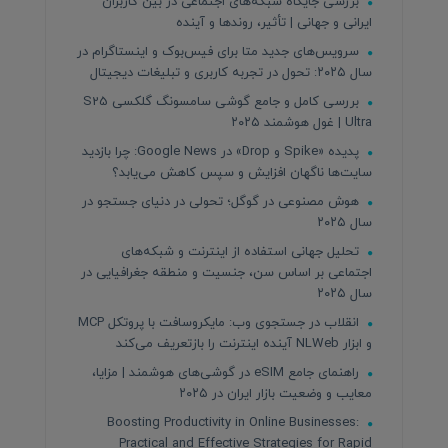
بررسی جایگاه شبکه‌های اجتماعی در بین کاربران
ایرانی و جهانی | تأثیر، روندها و آینده
سرویس‌های جدید متا برای فیس‌بوک و اینستاگرام در
سال ۲۰۲۵: تحول در تجربه کاربری و تبلیغات دیجیتال
بررسی کامل و جامع گوشی سامسونگ گلکسی S25
Ultra | غول هوشمند ۲۰۲۵
پدیده «Spike و Drop» در Google News: چرا بازدید
سایت‌ها ناگهان افزایش و سپس کاهش می‌یابد؟
هوش مصنوعی در گوگل؛ تحولی در دنیای جستجو در
سال ۲۰۲۵
تحلیل جهانی استفاده از اینترنت و شبکه‌های
اجتماعی بر اساس سن، جنسیت و منطقه جغرافیایی در
سال ۲۰۲۵
انقلاب در جستجوی وب: مایکروسافت با پروتکل MCP
و ابزار NLWeb آینده اینترنت را بازتعریف می‌کند
راهنمای جامع eSIM در گوشی‌های هوشمند | مزایا،
معایب و وضعیت بازار ایران در ۲۰۲۵
Boosting Productivity in Online Businesses:
Practical and Effective Strategies for Rapid