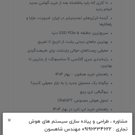
10 کاری که باید بلافاصله بعد از خرید گوشی جدید
انجام بدید
آینده انرژی‌های تجدیدپذیر در ایران: ضرورت، مزایا و
راهکارها
سریع‌ترین حافظه SSD PCIe 5 دنیا
بهترین جاهای دیدنی رشت از تاریخ تا تفریح
معرفی روستاهای حوالی پایتخت برای طبیعت‌گردی
رتبه‌بندی سری گلکسی S سامسونگ؛ از بدترین تا
بهترین
راهنمای خرید هدفون – بهار ۱۴۰۴
چگونه یک محصول جدید را به بازار معرفی کنیم؟
بیوگرافی لری پیج
تحول هوش مصنوعی ChatGPT
راهنمای خرید لپ تاپ در بهار 1404
دوره‌های آنلاین و رایگان دانشگاه هاروارد
×
مشاوره ، طراحی و پیاده سازی سیستم های هوش
باهوش‌ترین مدل بنز با سرنشینان صحبت می‌کند و
تجاری : 09196334622 مهندس شاهسون
می‌خندد