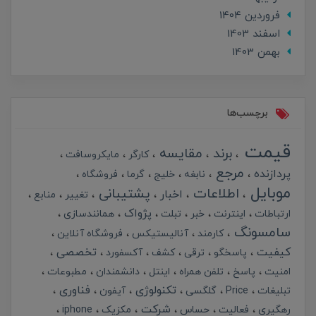
فروردین 1404
اسفند 1403
بهمن 1403
برچسب‌ها
قیمت
برند
مقایسه
کارگر
مایکروسافت
مرجع
پردازنده
نابغه
خلیج
گرما
فروشگاه
موبایل
اطلاعات
پشتیبانی
اخبار
تغییر
منابع
پژواک
ارتباطات
اینترنت
خبر
تبلت
همانندسازی
سامسونگ
کارمند
آنالیستیکس
فروشگاه آنلاین
کیفیت
تخصصی
پاسخگو
ترقی
کشف
آکسفورد
امنیت
پاسخ
تلفن همراه
اینتل
دانشمندان
مطبوعات
تکنولوژی
فناوری
تبلیغات
Price
گلگسی
آیفون
شرکت
رهگیری
فعالیت
حساس
مکزیک
iphone