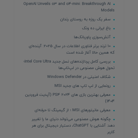
OpenAI Unveils o3 and o4-mini: Breakthrough AI
Models
سفر یک روزه به روستای رندان
باغ ایرانی ده ونک
آتش‌سوزی پاوربانک‌ها
10 ترند برتر فناوری اطلاعات در سال 2025: آینده‌ای
که همین حالا آغاز شده است
بررسی کامل پردازنده‌های نسل جدید Intel Core Ultra؛
تحول هوش مصنوعی در لپ‌تاپ‌ها
شکاف امنیتی در Windows Defender
رونمایی از لپ تاپ های جدید MSI
معرفی بهترین بازی های PS4 2024 (آپدیت فروردین
1404)
معرفی مانیتورهای MSI ؛ از گیمینگ تا حرفه‌ای
چگونه هوش مصنوعی می‌تواند دنیای ما را تغییر
دهد: آشنایی با ChatGPT، دستیار دیجیتال برای هر
کاربر