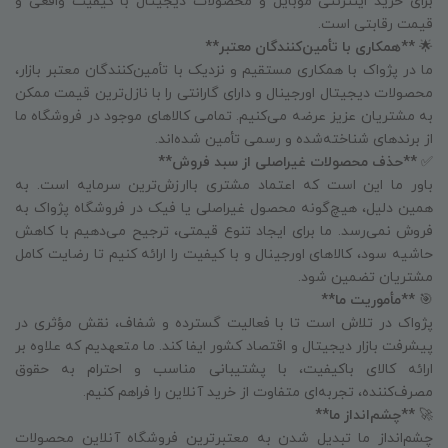
برای خرید اینترنتی موبایل و محصولات دیجیتال با کیفیت واقعی و
قیمت رقابتی است.
🌟
**همکاری با تأمین‌کنندگان معتبر**
ما در پژواک با همکاری مستقیم و نزدیک با تأمین‌کنندگان معتبر بازار،
محصولات دیجیتال اورجینال و دارای گارانتی را با نازل‌ترین قیمت ممکن
به مشتریان عزیز عرضه می‌کنیم. تمامی کالاهای موجود در فروشگاه ما
از برندهای شناخته‌شده و رسمی تأمین شده‌اند.
✅
**حذف محصولات غیراصلی از سبد فروش**
باور ما این است که اعتماد مشتری باارزش‌ترین سرمایه است. به
همین دلیل، هیچ‌گونه محصول غیراصلی یا فیک در فروشگاه پژواک به
فروش نمی‌رسد. ما برای ایجاد تنوع قیمتی، ترجیح می‌دهیم با کاهش
حاشیه سود، کالاهای اورجینال و با کیفیت را ارائه کنیم تا رضایت کامل
مشتریان تضمین شود.
🎯
**مأموریت ما**
پژواک در تلاش است تا با فعالیت گسترده و شفاف، نقش مؤثری در
پیشرفت بازار دیجیتال و اقتصاد کشور ایفا کند. ما متعهدیم که علاوه بر
ارائه کالای باکیفیت، با پشتیبانی مناسب و احترام به حقوق
مصرف‌کننده، تجربه‌ای متفاوت از خرید آنلاین را فراهم کنیم.
🚀
**چشم‌انداز ما**
چشم‌انداز ما تبدیل شدن به معتبرترین فروشگاه آنلاین محصولات