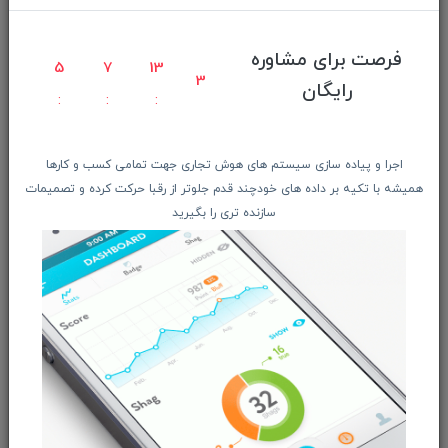
آغاز بهار بهترین زمان برای کاشت چه گیاهانی است؟
راهنمای واحد پول کشورهای مختلف
فرصت برای مشاوره
5
7
13
1
یک بازی باخت ، باخت
رایگان
آزمایش آژانس فضایی اروپا
پایان یک دوران برای وسترن‌دیجیتال
اجرا و پیاده سازی سیستم های هوش تجاری جهت تمامی کسب و کارها
افزایش حقوق کارگران در سال 1404
همیشه با تکیه بر داده های خودچند قدم جلوتر از رقبا حرکت کرده و تصمیمات
افزایش ۴۵ درصدی حداقل دستمزد در سال 1404
سازنده تری را بگیرید
هر آنچه باید درمورد ایجنت هوش مصنوعی بدانید
آموزش تخمین آمار بازدید سایت با این 5 ابزار
حرفه‌ای
قابلیت جدید چت جی‌پی‌تی
قاشق برقی که زبان شما را فریب می‌دهد
قابلیت‌های هدست ویژن پرو اپل
مقاله بهترین لپ‌تاپ‌های گیمینگ موجود در بازار
ایران
واکنش منفی کاربران به سیاست های جدید موزیلا