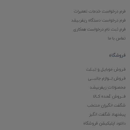
فرم درخواست خدمات تعمیرات
فرم درخواست دستگاه ریفربیشد
فرم ثبت نام درخواست همکاری
تماس با ما
فروشگاه
فـروش موبایـل و تبــلت
فـروش لـــوازم جانبـــی
محصـولات ریفربیشـد
فـــروش عُمـده کــالا
شگفت انگیزان منتخب
پیشنهـاد شگفت انگیز
دانلود اپلیکیشن فروشگاه