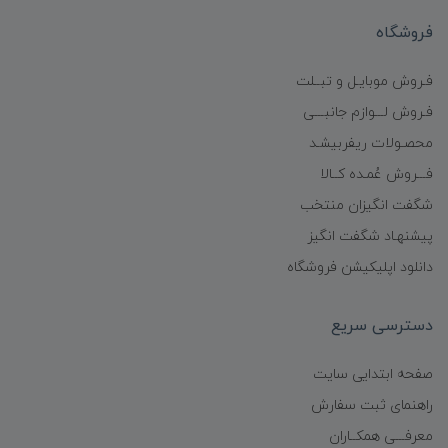
فروشگاه
فـروش موبایـل و تبــلت
فـروش لـــوازم جانبـــی
محصـولات ریفربیشـد
فـــروش عُمـده کــالا
شگفت انگیزان منتخب
پیشنهـاد شگفت انگیز
دانلود اپلیکیشن فروشگاه
دسترسی سریع
صفحه ابتدایی سایت
راهنمای ثبت سفارش
معرفـــی همکــاران