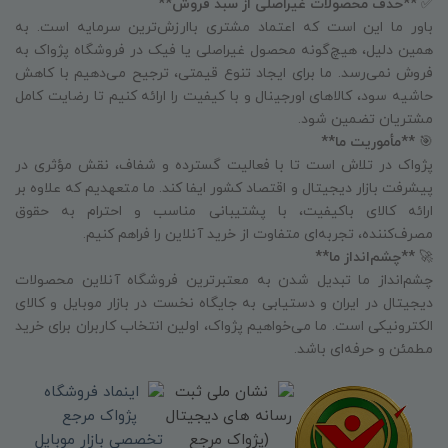
✅
**حذف محصولات غیراصلی از سبد فروش**
باور ما این است که اعتماد مشتری باارزش‌ترین سرمایه است. به
همین دلیل، هیچ‌گونه محصول غیراصلی یا فیک در فروشگاه پژواک به
فروش نمی‌رسد. ما برای ایجاد تنوع قیمتی، ترجیح می‌دهیم با کاهش
حاشیه سود، کالاهای اورجینال و با کیفیت را ارائه کنیم تا رضایت کامل
مشتریان تضمین شود.
🎯
**مأموریت ما**
پژواک در تلاش است تا با فعالیت گسترده و شفاف، نقش مؤثری در
پیشرفت بازار دیجیتال و اقتصاد کشور ایفا کند. ما متعهدیم که علاوه بر
ارائه کالای باکیفیت، با پشتیبانی مناسب و احترام به حقوق
مصرف‌کننده، تجربه‌ای متفاوت از خرید آنلاین را فراهم کنیم.
🚀
**چشم‌انداز ما**
چشم‌انداز ما تبدیل شدن به معتبرترین فروشگاه آنلاین محصولات
دیجیتال در ایران و دستیابی به جایگاه نخست در بازار موبایل و کالای
الکترونیکی است. ما می‌خواهیم پژواک، اولین انتخاب کاربران برای خرید
مطمئن و حرفه‌ای باشد.