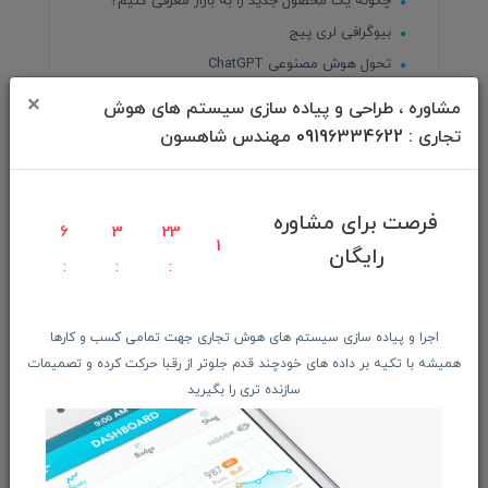
چگونه یک محصول جدید را به بازار معرفی کنیم؟
بیوگرافی لری پیج
تحول هوش مصنوعی ChatGPT
راهنمای خرید لپ تاپ در بهار 1404
×
مشاوره ، طراحی و پیاده سازی سیستم های هوش
دوره‌های آنلاین و رایگان دانشگاه هاروارد
تجاری : 09196334622 مهندس شاهسون
باهوش‌ترین مدل بنز با سرنشینان صحبت می‌کند و
می‌خندد
آغاز بهار بهترین زمان برای کاشت چه گیاهانی است؟
فرصت برای مشاوره
6
3
22
59
راهنمای واحد پول کشورهای مختلف
رایگان
یک بازی باخت ، باخت
آزمایش آژانس فضایی اروپا
اجرا و پیاده سازی سیستم های هوش تجاری جهت تمامی کسب و کارها
پایان یک دوران برای وسترن‌دیجیتال
همیشه با تکیه بر داده های خودچند قدم جلوتر از رقبا حرکت کرده و تصمیمات
افزایش حقوق کارگران در سال 1404
سازنده تری را بگیرید
افزایش ۴۵ درصدی حداقل دستمزد در سال 1404
هر آنچه باید درمورد ایجنت هوش مصنوعی بدانید
آموزش تخمین آمار بازدید سایت با این 5 ابزار