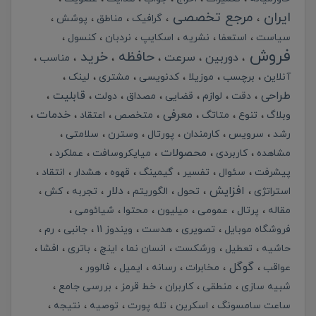
ایران
مرجع تخصصی
گرافیک
مناطق
پوشش
سیاست
استعفا
نشریه
اسکایپ
نردبان
کنسول
فروش
حافظه
خرید
دوربین
سرعت
مناسب
آنلاین
برچسب
موزیلا
کدنویسی
مشتری
لینک
طراحی
قابلیت
دقت
لوازم
قضایی
مصداق
دولت
معرفی
خدمات
وبلاگ
تنوع
متاتگ
متخصص
اعتقاد
رشد
سرویس
کارمندان
پورتال
وسترن
سلامتی
محصولات
مشاهده
کاربردی
میایکروسافت
عملکرد
پیشرفت
سئوال
تفسیر
گیمینگ
قهوه
هشدار
انتقاد
افزایش
دلار
استراتژی
تحول
الگوریتم
تجربه
کش
مقاله
پرتال
عمومی
میلیون
محتوا
شیائومی
فروشگاه موبایل
تصویری
هدست
ویندوز 11
جانبی
رم
حاشیه
تعطیل
ورشکست
انسان نما
اینچ
باتری
افشا
گوگل
عواقب
مخابرات
رسانه
ایمیل
فالوور
شبیه سازی
منطقی
کاربران
خط قرمز
بررسی جامع
ساعت سامسونگ
اسکرین
تله پورت
توصیه
نتیجه