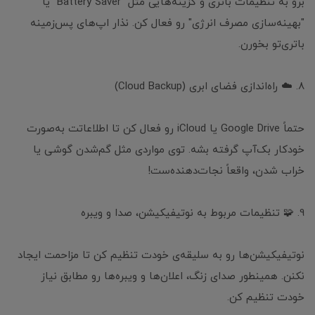
برو به تنظیمات باتری و گزینه‌هایی مثل "Battery Saver" یا
"بهینه‌سازی مصرف انرژی" رو فعال کن. نذار اپ‌های پس‌زمینه
باتری‌تو بخورن.
8. ☁️ راه‌اندازی فضای ابری (Cloud Backup)
حتماً Google Drive یا iCloud رو فعال کن تا اطلاعاتت به‌صورت
خودکار بک‌آپ گرفته بشه. توی مواردی مثل گم‌شدن گوشی یا
خراب شدن، واقعاً نجات‌دهنده‌ست!
9. 🧩 تنظیمات مربوط به نوتیفیکیشن، صدا و ویبره
نوتیفیکیشن‌ها رو به سلیقه‌ی خودت تنظیم کن تا مزاحمت ایجاد
نکنن. همینطور صدای زنگ، اعلان‌ها و ویبره‌ها رو مطابق نیاز
خودت تنظیم کن.