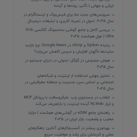
ایرانی و جهانی | تأثیر، روندها و آینده
سرویس‌های جدید متا برای فیس‌بوک و اینستاگرام در
سال ۲۰۲۵: تحول در تجربه کاربری و تبلیغات دیجیتال
بررسی کامل و جامع گوشی سامسونگ گلکسی S25
Ultra | غول هوشمند ۲۰۲۵
پدیده «Spike و Drop» در Google News: چرا بازدید
سایت‌ها ناگهان افزایش و سپس کاهش می‌یابد؟
هوش مصنوعی در گوگل؛ تحولی در دنیای جستجو در
سال ۲۰۲۵
تحلیل جهانی استفاده از اینترنت و شبکه‌های
اجتماعی بر اساس سن، جنسیت و منطقه جغرافیایی در
سال ۲۰۲۵
انقلاب در جستجوی وب: مایکروسافت با پروتکل MCP
و ابزار NLWeb آینده اینترنت را بازتعریف می‌کند
راهنمای جامع eSIM در گوشی‌های هوشمند | مزایا،
معایب و وضعیت بازار ایران در ۲۰۲۵
بهره‌وری بیشتر در کسب‌وکارهای آنلاین: راهکارهای
عملی و اثربخش برای رشد و موفقیت سریع