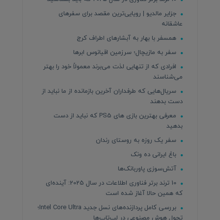
جزایر مالدیو | رویایی‌ترین مقصد برای سفرهای
عاشقانه
همسفر با بهار به آبشارهای اطراف کرج
سفر به مازیچال؛ سرزمین اقیانوس ابرها
افرادی که از تنهایی لذت می‌برند معمولاً خود را بهتر
می‌شناسند
سریال‌هایی که طرفداران آخرین بازمانده از ما نباید از
دست بدهند
معرفی بهترین بازی های PS5 که نباید از دست
بدهید
سفر یک روزه به روستای رندان
باغ ایرانی ده ونک
آتش‌سوزی پاوربانک‌ها
10 ترند برتر فناوری اطلاعات در سال 2025: آینده‌ای
که همین حالا آغاز شده است
بررسی کامل پردازنده‌های نسل جدید Intel Core Ultra؛
تحول هوش مصنوعی در لپ‌تاپ‌ها