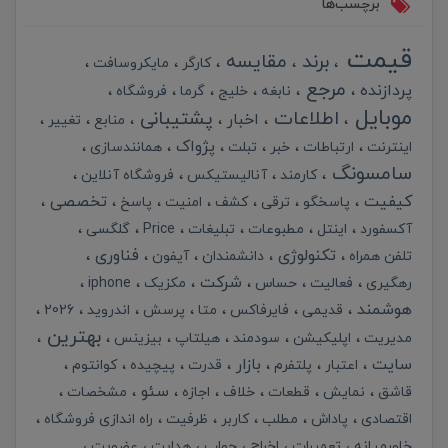
برچسب‌ها
قیمت
برند
مقایسه
کارگر
مایکروسافت
مرجع
پردازنده
نابغه
خلیج
گرما
فروشگاه
موبایل
اطلاعات
پشتیبانی
اخبار
منابع
تغییر
پژواک
اینترنت
ارتباطات
خبر
تبلت
همانندسازی
سامسونگ
کارمند
آنالیستیکس
فروشگاه آنلاین
کیفیت
تخصصی
پاسخگو
ترقی
کشف
امنیت
پاسخ
آکسفورد
اینتل
مطبوعات
تبلیغات
Price
گلگسی
تکنولوژی
فناوری
تلفن همراه
دانشمندان
آیفون
شرکت
رهگیری
فعالیت
حساس
مکزیک
iphone
هوشمند
قدیمی
فایرفاکس
متا
پرسش
اندروید
2026
بهترین
مدیریت
اپلیکیشن
سودمند
هیلتاپ
بیزینس
سایت
بازار
اعتبار
پلتفرم
قدرت
پیچیده
کوانتوم
سئو
قاشق
نمایش
قطعات
خلاف
اجازه
مشخصات
اقتصادی
پاداش
مطلب
کاربر
ظرفیت
راه اندازی فروشگاه
خاورمیانه
تعمیرات
اخراج
جواب
هدایت
عضویت