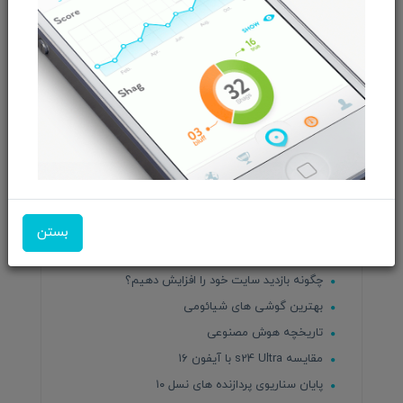
حرفه‌ای
قابلیت جدید چت جی‌پی‌تی
قاشق برقی که زبان شما را فریب می‌دهد
قابلیت‌های هدست ویژن پرو اپل
مقاله بهترین لپ‌تاپ‌های گیمینگ موجود در بازار
ایران
واکنش منفی کاربران به سیاست های جدید موزیلا
متا کارمندان افشاگر را اخراج می‌کند
استراتژی رشد
پایان راه اسکایپ
بستن
هوش مصنوعی ناجی کارمندان یا نردبان ترقی؟
چگونه بازدید سایت خود را افزایش دهیم؟
بهترین گوشی های شیائومی
تاریخچه هوش مصنوعی
مقایسه s24 Ultra با آیفون ۱۶
پایان سناریوی پردازنده های نسل ۱۰