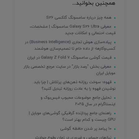
همچنین بخوانید...
همه چیز درباره سامسونگ گلکسی S26
معرفی Galaxy S26 Ultra سامسونگ | مشخصات،
قیمت احتمالی و امکانات جدید
پیاده‌سازی هوش تجاری (Business Intelligence) در
کسب‌وکارها؛ از داده خام تا تصمیم‌سازی هوشمند
قیمت گوشی سامسونگ Galaxy Z Fold 7 در ایران
معرفی بخش "رصد بازار" در سایت مرجع تخصصی بازار
موبایل ایران
قهوه؛ سوخت روزانه ذهن‌های پرتلاش | چرا باید
نوشیدن قهوه را به عادت روزانه تبدیل کنید؟
تحلیل جامع موضوعات محبوب فیس‌بوک و
اینستاگرام در سال ۲۰۲۵
راهنمای جامع پردازنده‌ گرافیکی گوشی‌های موبایل |
GPU چیست و کدام بهتر است؟
۱۰ پیامد پر شدن حافظه گوشی
نیازهای حساس و ضروری در زمان وقوع حوادث