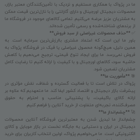
ما در پژواک با همکاری مستقیم و نزدیک با تأمین‌کنندگان معتبر بازار،
محصولات دیجیتال اورجینال و دارای گارانتی را با نازل‌ترین قیمت ممکن
به مشتریان عزیز عرضه می‌کنیم. تمامی کالاهای موجود در فروشگاه ما
از برندهای شناخته‌شده و رسمی تأمین شده‌اند.
✅
**حذف محصولات غیراصلی از سبد فروش**
باور ما این است که اعتماد مشتری باارزش‌ترین سرمایه است. به
همین دلیل، هیچ‌گونه محصول غیراصلی یا فیک در فروشگاه پژواک به
فروش نمی‌رسد. ما برای ایجاد تنوع قیمتی، ترجیح می‌دهیم با کاهش
حاشیه سود، کالاهای اورجینال و با کیفیت را ارائه کنیم تا رضایت کامل
مشتریان تضمین شود.
🎯
**مأموریت ما**
پژواک در تلاش است تا با فعالیت گسترده و شفاف، نقش مؤثری در
پیشرفت بازار دیجیتال و اقتصاد کشور ایفا کند. ما متعهدیم که علاوه بر
ارائه کالای باکیفیت، با پشتیبانی مناسب و احترام به حقوق
مصرف‌کننده، تجربه‌ای متفاوت از خرید آنلاین را فراهم کنیم.
🚀
**چشم‌انداز ما**
چشم‌انداز ما تبدیل شدن به معتبرترین فروشگاه آنلاین محصولات
دیجیتال در ایران و دستیابی به جایگاه نخست در بازار موبایل و کالای
الکترونیکی است. ما می‌خواهیم پژواک، اولین انتخاب کاربران برای خرید