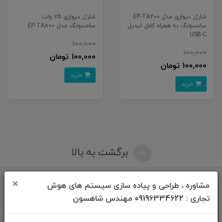
شارژر دیواری مدل EP-TA200
شارژر دیواری 25 وات
سامسونگ به همراه کابل تبدیل
سامسونگ مدل EP-TA800
USB-C
100,000
100,000
100,000 تومان
100,000 تومان
خرید
خرید
برگشت به بالا
×
مشاوره ، طراحی و پیاده سازی سیستم های هوش
فرم ها و آیین نامه ها
تجاری : 09196334622 مهندس شاهسون
فرم درخواست خدمات تعمیرات