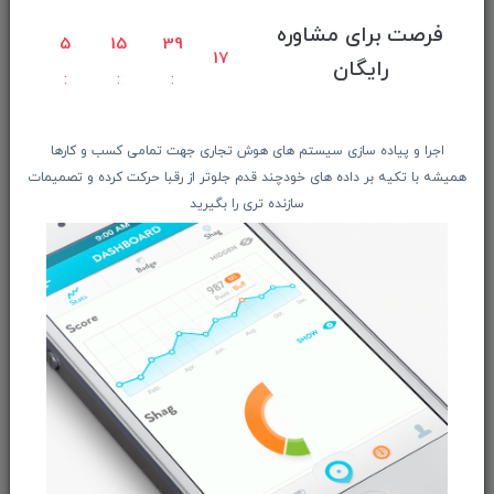
فرم درخواست دستگاه ریفربیشد
فرصت برای مشاوره
5
15
39
فرم ثبت نام درخواست همکاری
16
رایگان
تماس با ما
فروشگاه
اجرا و پیاده سازی سیستم های هوش تجاری جهت تمامی کسب و کارها
همیشه با تکیه بر داده های خودچند قدم جلوتر از رقبا حرکت کرده و تصمیمات
فـروش موبایـل و تبــلت
سازنده تری را بگیرید
فـروش لـــوازم جانبـــی
محصـولات ریفربیشـد
فـــروش عُمـده کــالا
شگفت انگیزان منتخب
پیشنهـاد شگفت انگیز
دانلود اپلیکیشن فروشگاه
دسترسی سریع