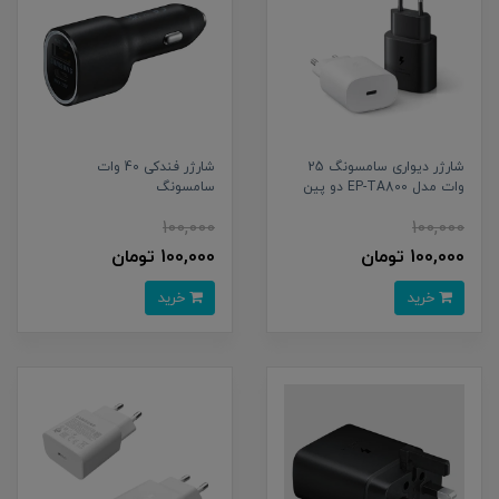
شارژر دیواری سامسونگ 25
شارژر فندکی 40 وات
وات مدل EP-TA800 دو پین
سامسونگ
100,000
100,000
100,000 تومان
100,000 تومان
خرید
خرید