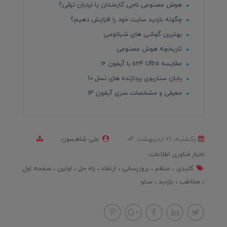
هوش مصنوعی ناجی کارمندان یا نردبان ترقی؟
چگونه بازدید سایت خود را افزایش دهیم؟
بهترین گوشی های شیائومی
تاریخچه هوش مصنوعی
مقایسه s24 Ultra با آیفون ۱۶
پایان سناریوی پردازنده های نسل ۱۰
معرفی و مشخصات سری آیفون 14
یکشنبه، 21 ارديبهشت 04
علی شاهسون
اخبار فناوری اطلاعات
کلیدی
منظم
بروزرسانی
ارتقاء
راه حل
اولین
صفحه اول
مخاطب
بازدید
سئو