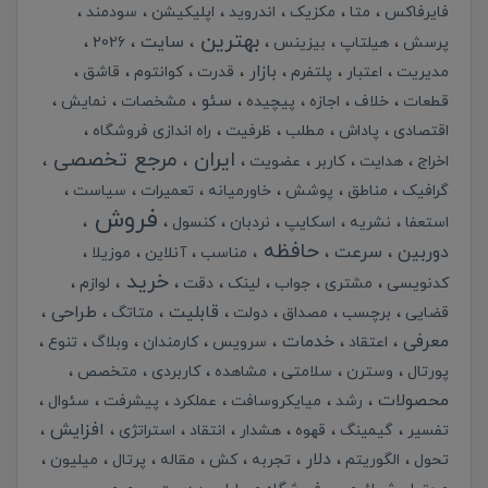
فایرفاکس
متا
مکزیک
اندروید
اپلیکیشن
سودمند
بهترین
سایت
پرسش
هیلتاپ
بیزینس
2026
بازار
مدیریت
اعتبار
پلتفرم
قدرت
کوانتوم
قاشق
سئو
قطعات
خلاف
اجازه
پیچیده
مشخصات
نمایش
اقتصادی
پاداش
مطلب
ظرفیت
راه اندازی فروشگاه
ایران
مرجع تخصصی
اخراج
هدایت
کاربر
عضویت
گرافیک
مناطق
پوشش
خاورمیانه
تعمیرات
سیاست
فروش
استعفا
نشریه
اسکایپ
نردبان
کنسول
حافظه
دوربین
سرعت
مناسب
آنلاین
موزیلا
خرید
کدنویسی
مشتری
جواب
لینک
دقت
لوازم
قابلیت
طراحی
قضایی
برچسب
مصداق
دولت
متاتگ
معرفی
خدمات
اعتقاد
سرویس
کارمندان
وبلاگ
تنوع
پورتال
وسترن
سلامتی
مشاهده
کاربردی
متخصص
محصولات
رشد
میایکروسافت
عملکرد
پیشرفت
سئوال
افزایش
تفسیر
گیمینگ
قهوه
هشدار
انتقاد
استراتژی
دلار
تحول
الگوریتم
تجربه
کش
مقاله
پرتال
میلیون