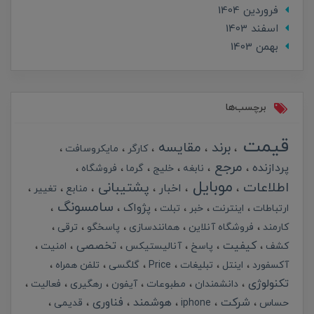
فروردین 1404
اسفند 1403
بهمن 1403
برچسب‌ها
قیمت
برند
مقایسه
کارگر
مایکروسافت
مرجع
پردازنده
نابغه
خلیج
گرما
فروشگاه
موبایل
اطلاعات
پشتیبانی
اخبار
منابع
تغییر
سامسونگ
پژواک
ارتباطات
اینترنت
خبر
تبلت
کارمند
فروشگاه آنلاین
همانندسازی
پاسخگو
ترقی
کیفیت
تخصصی
کشف
پاسخ
آنالیستیکس
امنیت
آکسفورد
اینتل
تبلیغات
Price
گلگسی
تلفن همراه
تکنولوژی
دانشمندان
مطبوعات
آیفون
رهگیری
فعالیت
شرکت
هوشمند
فناوری
حساس
iphone
قدیمی