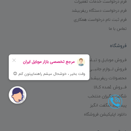
فرم درخواست خدمات تعمیرات
فرم درخواست دستگاه ریفربیشد
فرم ثبت نام درخواست همکاری
تماس با ما
فروشگاه
فـروش موبایـل و تبــلت
فـروش لـــوازم جانبـــی
محصـولات ریفربیشـد
فـــروش عُمـده کــالا
شگفت انگیزان منتخب
پیشنهـاد شگفت انگیز
دانلود اپلیکیشن فروشگاه