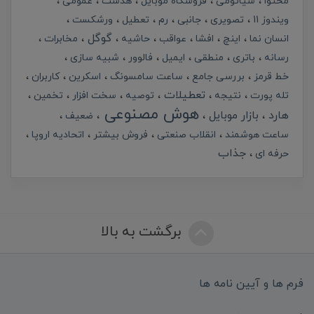
محتوا
شیائومی
فروشگاه موبایل
هدست
عمومی
ویندوز 11
تصویری
جانبی
رم
تعطیل
ورشکست
گوگل
انسان نما
اینچ
افشا
عواقب
حاشیه
مخابرات
رسانه
باتری
منطقی
ایمیل
فالوور
شبیه سازی
خط قرمز
بررسی جامع
ساعت سامسونگ
اسکرین
کاربران
تعطیلات
تله پورت
نتیجه
توصیه
سخت افزار
تخمین
هوش مصنوعی
هارد
بازار موبایل
ضعیف
ساعت هوشمند
انقلاب صنعتی
فروش بیشتر
اتحادیه اروپا
جذاب
حرفه ای
برگشت به بالا
فرم ها و آیین نامه ها