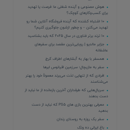
هوش مصنوعی و آینده شغلی ما: فرصت یا تهدید
برای کسب‌وکارهای کوچک؟
۱۰ اشتباه کشنده که آینده فروشگاه آنلاین شما رو
تهدید می‌کنن – و چطور ازشون جلوگیری کنیم؟
۱۰ ترند برتر فناوری در سال ۲۰۲۵ که باید بشناسید
جزایر مالدیو | رویایی‌ترین مقصد برای سفرهای
عاشقانه
همسفر با بهار به آبشارهای اطراف کرج
سفر به مازیچال؛ سرزمین اقیانوس ابرها
افرادی که از تنهایی لذت می‌برند معمولاً خود را بهتر
می‌شناسند
سریال‌هایی که طرفداران آخرین بازمانده از ما نباید از
دست بدهند
معرفی بهترین بازی های PS5 که نباید از دست
بدهید
سفر یک روزه به روستای رندان
باغ ایرانی ده ونک