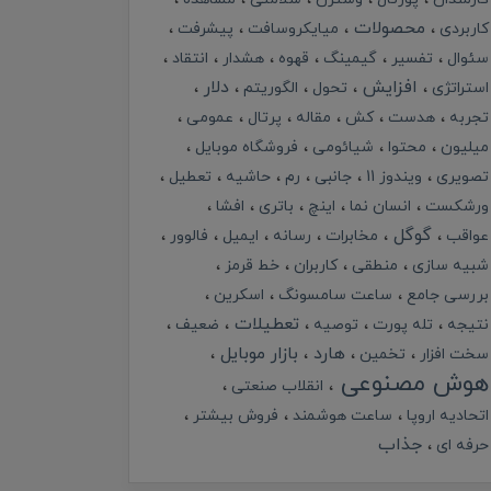
محصولات
کاربردی
میایکروسافت
پیشرفت
سئوال
تفسیر
گیمینگ
قهوه
هشدار
انتقاد
افزایش
دلار
استراتژی
تحول
الگوریتم
تجربه
هدست
کش
مقاله
پرتال
عمومی
میلیون
محتوا
شیائومی
فروشگاه موبایل
تصویری
ویندوز 11
جانبی
رم
حاشیه
تعطیل
ورشکست
انسان نما
اینچ
باتری
افشا
گوگل
عواقب
مخابرات
رسانه
ایمیل
فالوور
شبیه سازی
منطقی
کاربران
خط قرمز
بررسی جامع
ساعت سامسونگ
اسکرین
تعطیلات
نتیجه
تله پورت
توصیه
ضعیف
هارد
بازار موبایل
سخت افزار
تخمین
هوش مصنوعی
انقلاب صنعتی
اتحادیه اروپا
ساعت هوشمند
فروش بیشتر
جذاب
حرفه ای