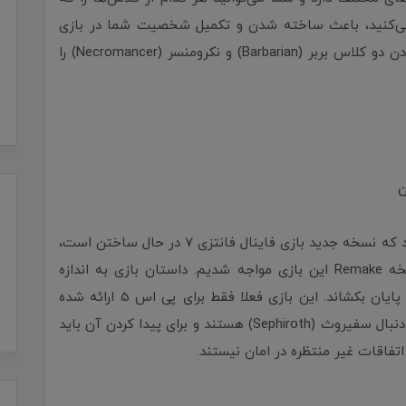
می‌کنید، باعث ساخته شدن و تکمیل شخصیت شما در بازی
می‌شود. برای مثال می‌توانید در صورت تازه کار بودن دو کلاس بربر (Barbarian) و نکرومنسر (Necromancer) را
بعد از اینکه اسکوئر انیکس در سال 2023 اعلام کرد که نسخه جدید بازی فاینال فانتزی ۷ در حال ساختن است،
در اسفند 1402 مصادف با 29 فوریه 2024 با نسخه Remake این بازی مواجه شدیم. داستان بازی به اندازه
نسخه‌های قبلی جذاب است و می‌تواند شما را تا پایان بکشاند. این بازی فعلا فقط برای پی اس 5 ارائه شده
است. طبق داستان بازی، کلاود (Cloud) و گروه به دنبال سفیروث (Sephiroth) هستند و برای پیدا کردن آن باید
تفاقات غیر منتظره در امان نیستند.