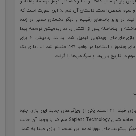
یک بازی با ژانر اکشن و ماجراجویی است که برای اولین بار در سال 2018 توسط راک‌استار گیمز توسعه یافته و
 و سوم شخص است. داستان آن هم به این صورت است که
 لیند در برابر باندهای رقیب، و دیگر دشمنان سعی در زنده
این بازی بیش از 8 سال ادامه داشته و بلافاصله پس از انتشار رد دد ریدمپشن توسعه پیدا
کرد که در نهایت هم به یکی از پرهزینه‌ترین بازی‌های‌های ویدئویی تبدیل شد. رد دد ردمپشن ۲ برای
پلی‌استیشن ۴ و ایکس‌باکس وان در اکتبر ۲۰۱۸، و برای ویندوز و استادیا در نوامبر ۲۰۱۹ منتشر شد. این بازی یک
وم در تاریخ بازی‌ها و سرگرمی‌ها را گرفت.
یکی از پر طرفدارترین بازی‌های پی اس فایو 5، بازی فیفا 24 است. یکی از ویژگی‌های جدید این بازی جلوه
طبیعی حرکت لباس‌ها و گرافیک بهتر آن‌ها است. اضافه شدن Sapient Technology هم که با وجود آن حالت
اهد بود، از دیگر پیشرفت‌های فوق‌العاده این نسخه از بازی فیفا به شمار