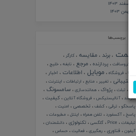
اسفند 1403
بهمن 1403
برچسب‌ها
قیمت
برند
مقایسه
کارگر
مرجع
پردازنده
مایکروسافت
نابغه
خلیج
موبایل
اطلاعات
اخبار
گرما
فروشگاه
پشتیبانی
تغییر
منابع
ارتباطات
اینترنت
سامسونگ
پژواک
خبر
تبلت
همانندسازی
کیفیت
کارمند
آنالیستیکس
فروشگاه آنلاین
تخصصی
پاسخگو
ترقی
کشف
امنیت
پاسخ
آکسفورد
تلفن همراه
اینتل
مطبوعات
تکنولوژی
تبلیغات
Price
گلگسی
دانشمندان
فناوری
آیفون
رهگیری
فعالیت
حساس