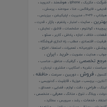
شرکت
هوشمند
مکزیک
iphone
اندروید
قدیمی
فایرفاکس
متا
سودمند
پرسش
هیلتاپ
2026
مدیریت
اپلیکیشن
بیزینس
بهترین
سایت
بازار
اعتبار
پلتفرم
قدرت
پیچیده
کوانتوم
مشخصات
قاشق
نمایش
سئو
قطعات
خلاف
اجازه
پاداش
کاربر
ظرفیت
اقتصادی
مطلب
راه اندازی فروشگاه
پوشش
خاورمیانه
تعمیرات
استعفا
اخراج
خرید
ایران
جواب
هدایت
عضویت
مرجع تخصصی
گرافیک
مناطق
مناسب
سیاست
نشریه
اسکایپ
مشتری
نردبان
فروش
حافظه
دوربین
سرعت
کنسول
قابلیت
آنلاین
برچسب
موزیلا
کدنویسی
طراحی
لینک
دقت
لوازم
قضایی
مصداق
معرفی
دولت
وبلاگ
تنوع
متاتگ
متخصص
خدمات
اعتقاد
رشد
سرویس
عملکرد
کارمندان
پورتال
وسترن
سلامتی
مشاهده