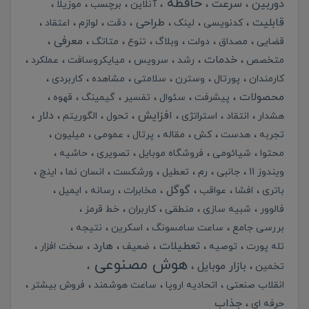
حافظه
دوربین
سرعت
آنلاین
برچسب
موزیلا
قابلیت
طراحی
کدنویسی
لینک
دقت
لوازم
اعتقاد
معرفی
قضایی
مصداق
دولت
وبلاگ
تنوع
متاتگ
خدمات
متخصص
رشد
سرویس
میایکروسافت
عملکرد
کارمندان
پورتال
وسترن
سلامتی
مشاهده
کاربردی
محصولات
پیشرفت
سئوال
تفسیر
گیمینگ
قهوه
افزایش
دلار
هشدار
انتقاد
استراتژی
تحول
الگوریتم
تجربه
هدست
کش
مقاله
پرتال
عمومی
میلیون
محتوا
شیائومی
فروشگاه موبایل
تصویری
حاشیه
ویندوز 11
جانبی
رم
تعطیل
ورشکست
انسان نما
اینچ
گوگل
باتری
افشا
عواقب
مخابرات
رسانه
ایمیل
فالوور
شبیه سازی
منطقی
کاربران
خط قرمز
بررسی جامع
ساعت سامسونگ
اسکرین
نتیجه
تعطیلات
هارد
تله پورت
توصیه
ضعیف
سخت افزار
هوش مصنوعی
بازار موبایل
تخمین
انقلاب صنعتی
اتحادیه اروپا
ساعت هوشمند
فروش بیشتر
جذاب
حرفه ای