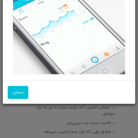
راهنمای خرید لپ تاپ در بهار 1404
دوره‌های آنلاین و رایگان دانشگاه هاروارد
باهوش‌ترین مدل بنز با سرنشینان صحبت می‌کند و
می‌خندد
آغاز بهار بهترین زمان برای کاشت چه گیاهانی است؟
راهنمای واحد پول کشورهای مختلف
یک بازی باخت ، باخت
آزمایش آژانس فضایی اروپا
پایان یک دوران برای وسترن‌دیجیتال
افزایش حقوق کارگران در سال 1404
افزایش ۴۵ درصدی حداقل دستمزد در سال 1404
بستن
هر آنچه باید درمورد ایجنت هوش مصنوعی بدانید
آموزش تخمین آمار بازدید سایت با این 5 ابزار
حرفه‌ای
قابلیت جدید چت جی‌پی‌تی
قاشق برقی که زبان شما را فریب می‌دهد