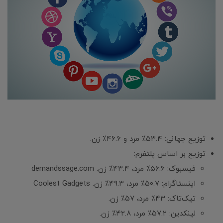
توزیع جهانی: ۵۳.۴٪ مرد و ۴۶.۶٪ زن.
توزیع بر اساس پلتفرم:
فیسبوک: ۵۶.۶٪ مرد، ۴۳.۴٪ زن. demandssage.com
اینستاگرام: ۵۰.۷٪ مرد، ۴۹.۳٪ زن. Coolest Gadgets
تیک‌تاک: ۴۳٪ مرد، ۵۷٪ زن.
لینکدین: ۵۷.۲٪ مرد، ۴۲.۸٪ زن.