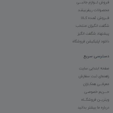
فـروش لـــوازم جانبـــی
محصـولات ریفربیشـد
فـــروش عُمـده کــالا
شگفت انگیزان منتخب
پیشنهـاد شگفت انگیز
دانلود اپلیکیشن فروشگاه
دسترسی سریع
صفحه ابتدایی سایت
راهنمای ثبت سفارش
معرفـــی همکــاران
حــــریم خصوصـی
ویتریــن فروشگـــاه
درباره ما بیشتر بدانید