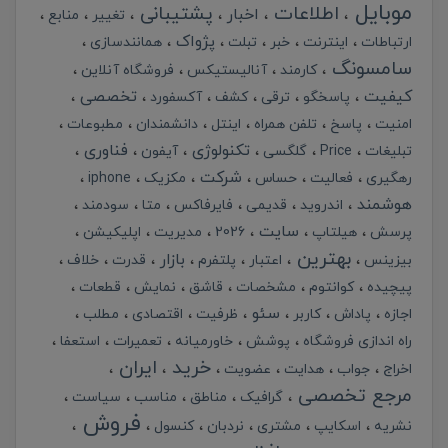
موبایل
اطلاعات
پشتیبانی
اخبار
تغییر
منابع
پژواک
ارتباطات
اینترنت
خبر
تبلت
همانندسازی
سامسونگ
کارمند
آنالیستیکس
فروشگاه آنلاین
کیفیت
تخصصی
پاسخگو
ترقی
کشف
آکسفورد
امنیت
پاسخ
تلفن همراه
اینتل
دانشمندان
مطبوعات
تکنولوژی
فناوری
تبلیغات
Price
گلگسی
آیفون
شرکت
رهگیری
فعالیت
حساس
مکزیک
iphone
هوشمند
اندروید
قدیمی
فایرفاکس
متا
سودمند
سایت
پرسش
هیلتاپ
2026
مدیریت
اپلیکیشن
بهترین
بازار
بیزینس
اعتبار
پلتفرم
قدرت
خلاف
پیچیده
کوانتوم
مشخصات
قاشق
نمایش
قطعات
سئو
اجازه
پاداش
کاربر
ظرفیت
اقتصادی
مطلب
راه اندازی فروشگاه
پوشش
خاورمیانه
تعمیرات
استعفا
خرید
ایران
اخراج
جواب
هدایت
عضویت
مرجع تخصصی
گرافیک
مناطق
مناسب
سیاست
فروش
نشریه
اسکایپ
مشتری
نردبان
کنسول