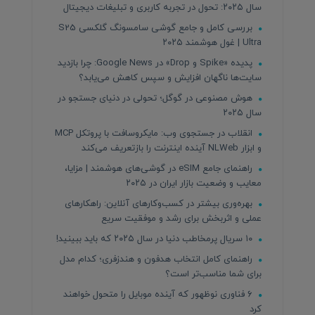
سال ۲۰۲۵: تحول در تجربه کاربری و تبلیغات دیجیتال
بررسی کامل و جامع گوشی سامسونگ گلکسی S25
Ultra | غول هوشمند ۲۰۲۵
پدیده «Spike و Drop» در Google News: چرا بازدید
سایت‌ها ناگهان افزایش و سپس کاهش می‌یابد؟
هوش مصنوعی در گوگل؛ تحولی در دنیای جستجو در
سال ۲۰۲۵
انقلاب در جستجوی وب: مایکروسافت با پروتکل MCP
و ابزار NLWeb آینده اینترنت را بازتعریف می‌کند
راهنمای جامع eSIM در گوشی‌های هوشمند | مزایا،
معایب و وضعیت بازار ایران در ۲۰۲۵
بهره‌وری بیشتر در کسب‌وکارهای آنلاین: راهکارهای
عملی و اثربخش برای رشد و موفقیت سریع
۱۰ سریال پرمخاطب دنیا در سال ۲۰۲۵ که باید ببینید!
راهنمای کامل انتخاب هدفون و هندزفری؛ کدام مدل
برای شما مناسب‌تر است؟
۶ فناوری نوظهور که آینده موبایل را متحول خواهند
کرد