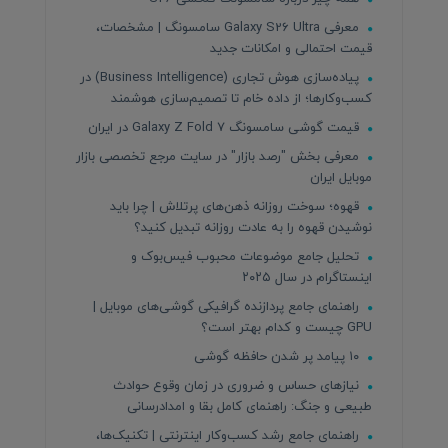
معرفی Galaxy S26 Ultra سامسونگ | مشخصات،
قیمت احتمالی و امکانات جدید
پیاده‌سازی هوش تجاری (Business Intelligence) در
کسب‌وکارها؛ از داده خام تا تصمیم‌سازی هوشمند
قیمت گوشی سامسونگ Galaxy Z Fold 7 در ایران
معرفی بخش "رصد بازار" در سایت مرجع تخصصی بازار
موبایل ایران
قهوه؛ سوخت روزانه ذهن‌های پرتلاش | چرا باید
نوشیدن قهوه را به عادت روزانه تبدیل کنید؟
تحلیل جامع موضوعات محبوب فیس‌بوک و
اینستاگرام در سال ۲۰۲۵
راهنمای جامع پردازنده‌ گرافیکی گوشی‌های موبایل |
GPU چیست و کدام بهتر است؟
۱۰ پیامد پر شدن حافظه گوشی
نیازهای حساس و ضروری در زمان وقوع حوادث
طبیعی و جنگ: راهنمای کامل بقا و امدادرسانی
راهنمای جامع رشد کسب‌وکار اینترنتی | تکنیک‌ها،