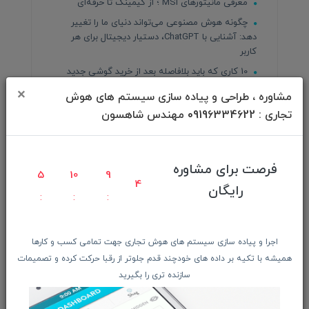
معرفی مانیتورهای MSI ؛ از گیمینگ تا حرفه‌ای
چگونه هوش مصنوعی می‌تواند دنیای ما را تغییر
دهد: آشنایی با ChatGPT، دستیار دیجیتال برای هر
کاربر
10 کاری که باید بلافاصله بعد از خرید گوشی جدید
انجام بدید
×
مشاوره ، طراحی و پیاده سازی سیستم های هوش
آینده انرژی‌های تجدیدپذیر در ایران: ضرورت، مزایا و
تجاری : 09196334622 مهندس شاهسون
راهکارها
سریع‌ترین حافظه SSD PCIe 5 دنیا
بهترین جاهای دیدنی رشت از تاریخ تا تفریح
فرصت برای مشاوره
5
10
9
معرفی روستاهای حوالی پایتخت برای طبیعت‌گردی
2
رایگان
رتبه‌بندی سری گلکسی S سامسونگ؛ از بدترین تا
بهترین
راهنمای خرید هدفون – بهار ۱۴۰۴
اجرا و پیاده سازی سیستم های هوش تجاری جهت تمامی کسب و کارها
چگونه یک محصول جدید را به بازار معرفی کنیم؟
همیشه با تکیه بر داده های خودچند قدم جلوتر از رقبا حرکت کرده و تصمیمات
بیوگرافی لری پیج
سازنده تری را بگیرید
تحول هوش مصنوعی ChatGPT