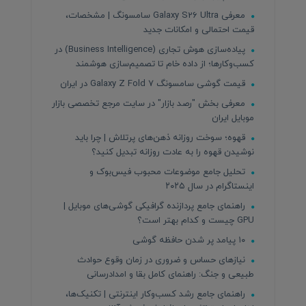
معرفی Galaxy S26 Ultra سامسونگ | مشخصات،
قیمت احتمالی و امکانات جدید
پیاده‌سازی هوش تجاری (Business Intelligence) در
کسب‌وکارها؛ از داده خام تا تصمیم‌سازی هوشمند
قیمت گوشی سامسونگ Galaxy Z Fold 7 در ایران
معرفی بخش "رصد بازار" در سایت مرجع تخصصی بازار
موبایل ایران
قهوه؛ سوخت روزانه ذهن‌های پرتلاش | چرا باید
نوشیدن قهوه را به عادت روزانه تبدیل کنید؟
تحلیل جامع موضوعات محبوب فیس‌بوک و
اینستاگرام در سال ۲۰۲۵
راهنمای جامع پردازنده‌ گرافیکی گوشی‌های موبایل |
GPU چیست و کدام بهتر است؟
۱۰ پیامد پر شدن حافظه گوشی
نیازهای حساس و ضروری در زمان وقوع حوادث
طبیعی و جنگ: راهنمای کامل بقا و امدادرسانی
راهنمای جامع رشد کسب‌وکار اینترنتی | تکنیک‌ها،