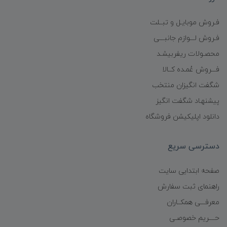
فـروش موبایـل و تبــلت
فـروش لـــوازم جانبـــی
محصـولات ریفربیشـد
فـــروش عُمـده کــالا
شگفت انگیزان منتخب
پیشنهـاد شگفت انگیز
دانلود اپلیکیشن فروشگاه
دسترسی سریع
صفحه ابتدایی سایت
راهنمای ثبت سفارش
معرفـــی همکــاران
حــــریم خصوصـی