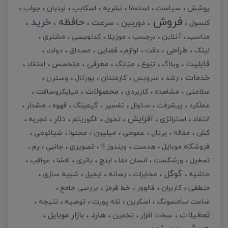
پوشش
سیاست
استعفا
نشریه
اسکایپ
نردبان
جواب
فروش
حافظه
خرید
دوربین
سرعت
کنسول
مناسب
آنلاین
برچسب
موزیلا
کدنویسی
مشتری
طراحی
لینک
دقت
لوازم
قضایی
مصداق
دولت
قابلیت
معرفی
وبلاگ
تنوع
متاتگ
متخصص
اعتقاد
خدمات
رشد
سرویس
کارمندان
پورتال
وسترن
محصولات
سلامتی
مشاهده
کاربردی
میایکروسافت
عملکرد
پیشرفت
سئوال
تفسیر
گیمینگ
قهوه
هشدار
افزایش
دلار
انتقاد
استراتژی
تحول
الگوریتم
تجربه
کش
مقاله
پرتال
عمومی
میلیون
محتوا
شیائومی
فروشگاه موبایل
هدست
ویندوز 11
تصویری
جانبی
رم
تعطیل
ورشکست
انسان نما
اینچ
باتری
افشا
عواقب
گوگل
حاشیه
مخابرات
رسانه
ایمیل
شبیه سازی
منطقی
کاربران
فالوور
خط قرمز
بررسی جامع
ساعت سامسونگ
اسکرین
تله پورت
توصیه
نتیجه
تعطیلات
هارد
بازار موبایل
سخت افزار
تخمین