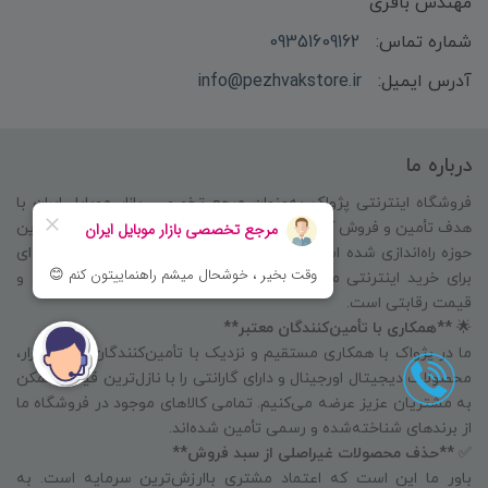
مهندس باقری
شماره تماس:
09351609162
آدرس ایمیل:
info@pezhvakstore.ir
درباره ما
فروشگاه اینترنتی پژواک به‌عنوان مرجع تخصصی بازار موبایل ایران با
هدف تأمین و فروش کالای دیجیتال اصلی و ارائه خدماتی متمایز در این
حوزه راه‌اندازی شده است. هدف ما ایجاد بستری امن، به‌روز و حرفه‌ای
برای خرید اینترنتی موبایل و محصولات دیجیتال با کیفیت واقعی و
قیمت رقابتی است.
🌟
**همکاری با تأمین‌کنندگان معتبر**
ما در پژواک با همکاری مستقیم و نزدیک با تأمین‌کنندگان معتبر بازار،
محصولات دیجیتال اورجینال و دارای گارانتی را با نازل‌ترین قیمت ممکن
به مشتریان عزیز عرضه می‌کنیم. تمامی کالاهای موجود در فروشگاه ما
از برندهای شناخته‌شده و رسمی تأمین شده‌اند.
✅
**حذف محصولات غیراصلی از سبد فروش**
باور ما این است که اعتماد مشتری باارزش‌ترین سرمایه است. به