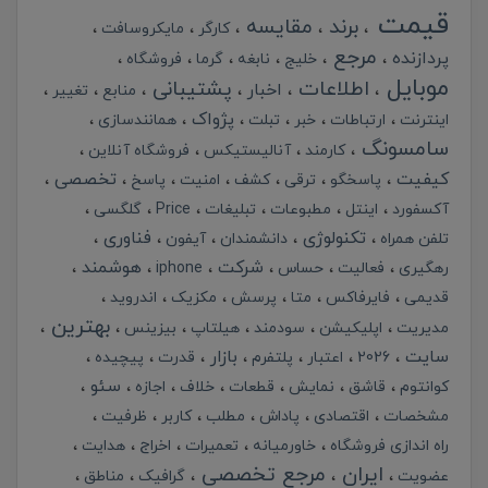
قیمت
برند
مقایسه
کارگر
مایکروسافت
مرجع
پردازنده
خلیج
نابغه
گرما
فروشگاه
موبایل
اطلاعات
پشتیبانی
اخبار
منابع
تغییر
پژواک
اینترنت
ارتباطات
خبر
تبلت
همانندسازی
سامسونگ
کارمند
آنالیستیکس
فروشگاه آنلاین
کیفیت
تخصصی
پاسخگو
ترقی
کشف
امنیت
پاسخ
آکسفورد
اینتل
مطبوعات
تبلیغات
Price
گلگسی
تکنولوژی
فناوری
تلفن همراه
دانشمندان
آیفون
شرکت
هوشمند
رهگیری
فعالیت
حساس
iphone
قدیمی
فایرفاکس
متا
پرسش
مکزیک
اندروید
بهترین
مدیریت
اپلیکیشن
سودمند
هیلتاپ
بیزینس
سایت
بازار
2026
اعتبار
پلتفرم
قدرت
پیچیده
سئو
کوانتوم
قاشق
نمایش
قطعات
خلاف
اجازه
مشخصات
اقتصادی
پاداش
مطلب
کاربر
ظرفیت
راه اندازی فروشگاه
خاورمیانه
تعمیرات
اخراج
هدایت
ایران
مرجع تخصصی
عضویت
گرافیک
مناطق