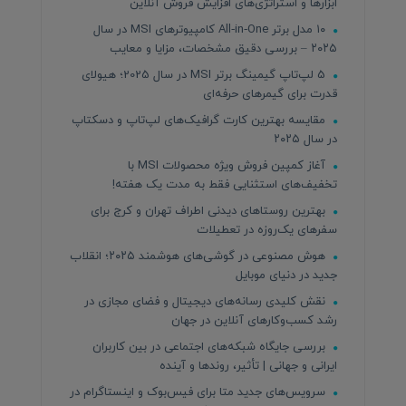
ابزارها و استراتژی‌های افزایش فروش آنلاین
۱۰ مدل برتر All‑in‑One کامپیوترهای MSI در سال
۲۰۲۵ – بررسی دقیق مشخصات، مزایا و معایب
5 لپ‌تاپ گیمینگ برتر MSI در سال 2025؛ هیولای
قدرت برای گیمرهای حرفه‌ای
مقایسه بهترین کارت گرافیک‌های لپ‌تاپ و دسکتاپ
در سال ۲۰۲۵
آغاز کمپین فروش ویژه محصولات MSI با
تخفیف‌های استثنایی فقط به مدت یک هفته!
بهترین روستاهای دیدنی اطراف تهران و کرج برای
سفرهای یک‌روزه در تعطیلات
هوش مصنوعی در گوشی‌های هوشمند ۲۰۲۵؛ انقلاب
جدید در دنیای موبایل
نقش کلیدی رسانه‌های دیجیتال و فضای مجازی در
رشد کسب‌وکارهای آنلاین در جهان
بررسی جایگاه شبکه‌های اجتماعی در بین کاربران
ایرانی و جهانی | تأثیر، روندها و آینده
سرویس‌های جدید متا برای فیس‌بوک و اینستاگرام در