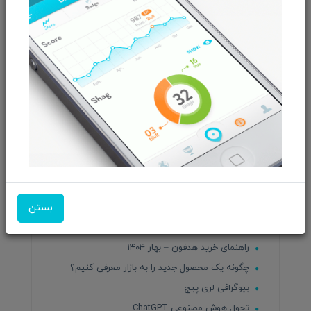
معرفی مانیتورهای MSI ؛ از گیمینگ تا حرفه‌ای
چگونه هوش مصنوعی می‌تواند دنیای ما را تغییر
دهد: آشنایی با ChatGPT، دستیار دیجیتال برای هر
کاربر
10 کاری که باید بلافاصله بعد از خرید گوشی جدید
انجام بدید
آینده انرژی‌های تجدیدپذیر در ایران: ضرورت، مزایا و
راهکارها
سریع‌ترین حافظه SSD PCIe 5 دنیا
بهترین جاهای دیدنی رشت از تاریخ تا تفریح
معرفی روستاهای حوالی پایتخت برای طبیعت‌گردی
بستن
رتبه‌بندی سری گلکسی S سامسونگ؛ از بدترین تا
بهترین
راهنمای خرید هدفون – بهار ۱۴۰۴
چگونه یک محصول جدید را به بازار معرفی کنیم؟
بیوگرافی لری پیج
تحول هوش مصنوعی ChatGPT