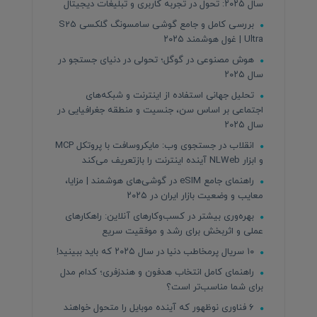
سال ۲۰۲۵: تحول در تجربه کاربری و تبلیغات دیجیتال
بررسی کامل و جامع گوشی سامسونگ گلکسی S25
Ultra | غول هوشمند ۲۰۲۵
هوش مصنوعی در گوگل؛ تحولی در دنیای جستجو در
سال ۲۰۲۵
تحلیل جهانی استفاده از اینترنت و شبکه‌های
اجتماعی بر اساس سن، جنسیت و منطقه جغرافیایی در
سال ۲۰۲۵
انقلاب در جستجوی وب: مایکروسافت با پروتکل MCP
و ابزار NLWeb آینده اینترنت را بازتعریف می‌کند
راهنمای جامع eSIM در گوشی‌های هوشمند | مزایا،
معایب و وضعیت بازار ایران در ۲۰۲۵
بهره‌وری بیشتر در کسب‌وکارهای آنلاین: راهکارهای
عملی و اثربخش برای رشد و موفقیت سریع
۱۰ سریال پرمخاطب دنیا در سال ۲۰۲۵ که باید ببینید!
راهنمای کامل انتخاب هدفون و هندزفری؛ کدام مدل
برای شما مناسب‌تر است؟
۶ فناوری نوظهور که آینده موبایل را متحول خواهند