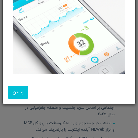
نقش کلیدی رسانه‌های دیجیتال و فضای مجازی در
رشد کسب‌وکارهای آنلاین در جهان
بررسی جایگاه شبکه‌های اجتماعی در بین کاربران
ایرانی و جهانی | تأثیر، روندها و آینده
سرویس‌های جدید متا برای فیس‌بوک و اینستاگرام در
سال ۲۰۲۵: تحول در تجربه کاربری و تبلیغات دیجیتال
بررسی کامل و جامع گوشی سامسونگ گلکسی S25
Ultra | غول هوشمند ۲۰۲۵
پدیده «Spike و Drop» در Google News: چرا بازدید
سایت‌ها ناگهان افزایش و سپس کاهش می‌یابد؟
هوش مصنوعی در گوگل؛ تحولی در دنیای جستجو در
بستن
سال ۲۰۲۵
تحلیل جهانی استفاده از اینترنت و شبکه‌های
اجتماعی بر اساس سن، جنسیت و منطقه جغرافیایی در
سال ۲۰۲۵
انقلاب در جستجوی وب: مایکروسافت با پروتکل MCP
و ابزار NLWeb آینده اینترنت را بازتعریف می‌کند