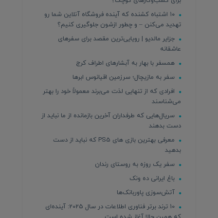
برای کسب‌وکارهای کوچک؟
۱۰ اشتباه کشنده که آینده فروشگاه آنلاین شما رو
تهدید می‌کنن – و چطور ازشون جلوگیری کنیم؟
جزایر مالدیو | رویایی‌ترین مقصد برای سفرهای
عاشقانه
همسفر با بهار به آبشارهای اطراف کرج
سفر به مازیچال؛ سرزمین اقیانوس ابرها
افرادی که از تنهایی لذت می‌برند معمولاً خود را بهتر
می‌شناسند
سریال‌هایی که طرفداران آخرین بازمانده از ما نباید از
دست بدهند
معرفی بهترین بازی های PS5 که نباید از دست
بدهید
سفر یک روزه به روستای رندان
باغ ایرانی ده ونک
آتش‌سوزی پاوربانک‌ها
10 ترند برتر فناوری اطلاعات در سال 2025: آینده‌ای
که همین حالا آغاز شده است