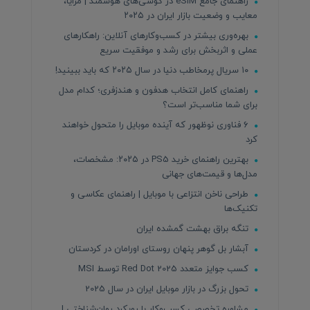
راهنمای جامع eSIM در گوشی‌های هوشمند | مزایا،
معایب و وضعیت بازار ایران در ۲۰۲۵
بهره‌وری بیشتر در کسب‌وکارهای آنلاین: راهکارهای
عملی و اثربخش برای رشد و موفقیت سریع
۱۰ سریال پرمخاطب دنیا در سال ۲۰۲۵ که باید ببینید!
راهنمای کامل انتخاب هدفون و هندزفری؛ کدام مدل
برای شما مناسب‌تر است؟
۶ فناوری نوظهور که آینده موبایل را متحول خواهند
کرد
بهترین راهنمای خرید PS5 در ۲۰۲۵: مشخصات،
مدل‌ها و قیمت‌های جهانی
طراحی ناخن انتزاعی با موبایل | راهنمای عکاسی و
تکنیک‌ها
تنگه براق بهشت گمشده ایران
آبشار بل گوهر پنهان روستای اورامان در کردستان
کسب جوایز متعدد Red Dot 2025 توسط MSI
تحول بزرگ در بازار موبایل ایران در سال 2025
مشاوره تخصصی کسب‌وکار با رویکرد روان‌شناختی |