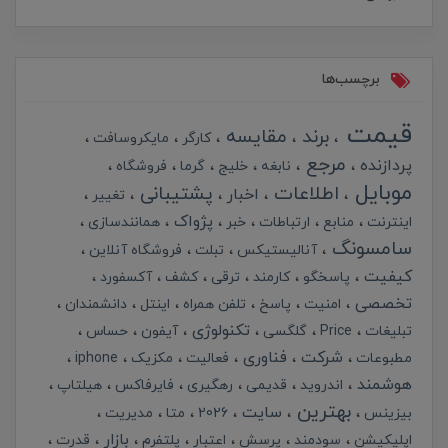
برچسب‌ها
قیمت
برند
مقایسه
کارگر
مایکروسافت
مرجع
پردازنده
نابغه
خلیج
گرما
فروشگاه
موبایل
اطلاعات
پشتیبانی
اخبار
تغییر
پژواک
اینترنت
منابع
ارتباطات
خبر
همانندسازی
سامسونگ
آنالیستیکس
تبلت
فروشگاه آنلاین
کیفیت
پاسخگو
کارمند
ترقی
کشف
آکسفورد
تخصصی
امنیت
پاسخ
تلفن همراه
اینتل
دانشمندان
تکنولوژی
تبلیغات
Price
گلگسی
آیفون
حساس
شرکت
فناوری
مطبوعات
فعالیت
مکزیک
iphone
هوشمند
اندروید
قدیمی
رهگیری
فایرفاکس
هیلتاپ
بهترین
سایت
بیزینس
2026
متا
مدیریت
بازار
اپلیکیشن
سودمند
پرسش
اعتبار
پلتفرم
قدرت