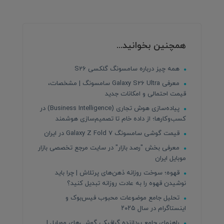
همچنین بخوانید...
همه چیز درباره سامسونگ گلکسی S26
معرفی Galaxy S26 Ultra سامسونگ | مشخصات،
قیمت احتمالی و امکانات جدید
پیاده‌سازی هوش تجاری (Business Intelligence) در
کسب‌وکارها؛ از داده خام تا تصمیم‌سازی هوشمند
قیمت گوشی سامسونگ Galaxy Z Fold 7 در ایران
معرفی بخش "رصد بازار" در سایت مرجع تخصصی بازار
موبایل ایران
قهوه؛ سوخت روزانه ذهن‌های پرتلاش | چرا باید
نوشیدن قهوه را به عادت روزانه تبدیل کنید؟
تحلیل جامع موضوعات محبوب فیس‌بوک و
اینستاگرام در سال ۲۰۲۵
راهنمای جامع پردازنده‌ گرافیکی گوشی‌های موبایل |