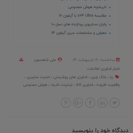
تاریخچه هوش مصنوعی
مقایسه s24 Ultra با آیفون ۱۶
پایان سناریوی پردازنده های نسل ۱۰
معرفی و مشخصات سری آیفون 14
ﺳﻪشنبه، 16 ارديبهشت 04
علی شاهسون
اخبار فناوری اطلاعات
ربا
بلاک چین
فناوری های پوشیدنی
امنیت سایبری
واقعیت افزوده
فناوری 5G
اینترنت اشیاء
هوش مصنوعی
دیدگاه خود را بنویسید