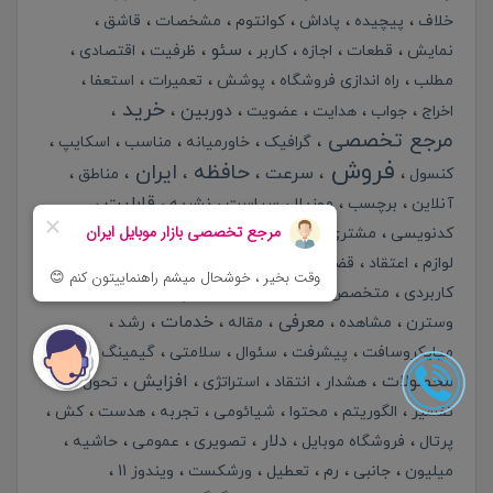
خلاف
پیچیده
پاداش
کوانتوم
مشخصات
قاشق
سئو
نمایش
قطعات
اجازه
کاربر
ظرفیت
اقتصادی
مطلب
راه اندازی فروشگاه
پوشش
تعمیرات
استعفا
خرید
دوربین
اخراج
جواب
هدایت
عضویت
مرجع تخصصی
گرافیک
خاورمیانه
مناسب
اسکایپ
فروش
حافظه
ایران
سرعت
کنسول
مناطق
قابلیت
آنلاین
برچسب
موزیلا
سیاست
نشریه
کدنویسی
مشتری
نردبان
لینک
وبلاگ
تنوع
دقت
طراحی
لوازم
اعتقاد
قضایی
مصداق
دولت
کارمندان
کاربردی
متخصص
سرویس
عملکرد
پورتال
متاتگ
معرفی
خدمات
وسترن
مشاهده
مقاله
رشد
میایکروسافت
پیشرفت
سئوال
سلامتی
گیمینگ
قهوه
محصولات
افزایش
هشدار
انتقاد
استراتژی
تحول
تفسیر
الگوریتم
محتوا
شیائومی
تجربه
هدست
کش
دلار
پرتال
فروشگاه موبایل
تصویری
عمومی
حاشیه
میلیون
جانبی
رم
تعطیل
ورشکست
ویندوز 11