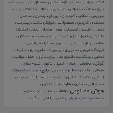
طراحی
لینک
دقت
لوازم
قضایی
مصداق
دولت
وبلاگ
معرفی
خدمات
تنوع
متاتگ
متخصص
اعتقاد
رشد
سرویس
عملکرد
کارمندان
پورتال
وسترن
سلامتی
محصولات
مشاهده
کاربردی
میایکروسافت
پیشرفت
سئوال
تفسیر
گیمینگ
قهوه
هشدار
انتقاد
استراتژی
افزایش
دلار
تحول
الگوریتم
تجربه
هدست
کش
مقاله
پرتال
عمومی
میلیون
محتوا
شیائومی
فروشگاه موبایل
تصویری
ویندوز 11
جانبی
رم
حاشیه
تعطیل
ورشکست
انسان نما
اینچ
باتری
افشا
عواقب
گوگل
مخابرات
رسانه
ایمیل
فالوور
شبیه سازی
منطقی
کاربران
خط قرمز
بررسی جامع
ساعت سامسونگ
تعطیلات
اسکرین
نتیجه
تله پورت
توصیه
ضعیف
هارد
بازار موبایل
سخت افزار
تخمین
هوش مصنوعی
انقلاب صنعتی
اتحادیه اروپا
جذاب
ساعت هوشمند
فروش بیشتر
حرفه ای