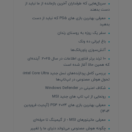
سریال‌هایی که طرفداران آخرین بازمانده از ما نباید از
دست بدهند
معرفی بهترین بازی های PS5 که نباید از دست
بدهید
سفر یک روزه به روستای رندان
باغ ایرانی ده ونک
آتش‌سوزی پاوربانک‌ها
10 ترند برتر فناوری اطلاعات در سال 2025: آینده‌ای
که همین حالا آغاز شده است
بررسی کامل پردازنده‌های نسل جدید Intel Core Ultra؛
تحول هوش مصنوعی در لپ‌تاپ‌ها
شکاف امنیتی در Windows Defender
رونمایی از لپ تاپ های جدید MSI
معرفی بهترین بازی های PS4 2024 (آپدیت فروردین
1404)
معرفی مانیتورهای MSI ؛ از گیمینگ تا حرفه‌ای
چگونه هوش مصنوعی می‌تواند دنیای ما را تغییر