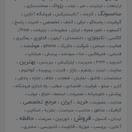
پژواک
ارتباطات
اینترنت
خبر
تبلت
همانندسازی
سامسونگ
کارمند
آنالیستیکس
فروشگاه آنلاین
کیفیت
تخصصی
پاسخگو
ترقی
کشف
امنیت
پاسخ
آکسفورد
تلفن همراه
اینتل
مطبوعات
تبلیغات
Price
تکنولوژی
فناوری
گلگسی
دانشمندان
آیفون
رهگیری
شرکت
هوشمند
فعالیت
حساس
مکزیک
iphone
قدیمی
فایرفاکس
متا
سودمند
پرسش
هیلتاپ
بهترین
اندروید
2026
مدیریت
اپلیکیشن
بیزینس
سایت
بازار
اعتبار
پلتفرم
قدرت
پیچیده
کوانتوم
مشخصات
قاشق
نمایش
قطعات
خلاف
اجازه
پاداش
سئو
کاربر
ظرفیت
اقتصادی
مطلب
راه اندازی فروشگاه
پوشش
خاورمیانه
تعمیرات
استعفا
اخراج
جواب
خرید
ایران
مرجع تخصصی
هدایت
عضویت
گرافیک
مناطق
مناسب
سیاست
نشریه
اسکایپ
فروش
حافظه
دوربین
سرعت
نردبان
کنسول
قابلیت
آنلاین
برچسب
موزیلا
کدنویسی
مشتری