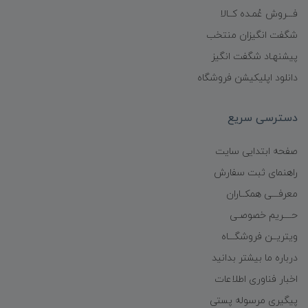
فـــروش عُمـده کــالا
شگفت انگیزان منتخب
پیشنهـاد شگفت انگیز
دانلود اپلیکیشن فروشگاه
دسترسی سریع
صفحه ابتدایی سایت
راهنمای ثبت سفارش
معرفـــی همکــاران
حــــریم خصوصـی
ویتریــن فروشگـــاه
درباره ما بیشتر بدانید
اخبار فناوری اطلاعات
پیگیری مرسوله پستی