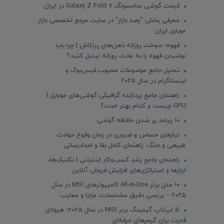
قیمت گوشی سامسونگ Galaxy Z Fold 7 در ایران
معرفی بخش "رصد بازار" در سایت مرجع تخصصی بازار
موبایل ایران
قهوه؛ سوخت روزانه ذهن‌های پرتلاش | چرا باید
نوشیدن قهوه را به عادت روزانه تبدیل کنید؟
تحلیل جامع موضوعات محبوب فیس‌بوک و
اینستاگرام در سال ۲۰۲۵
راهنمای جامع پردازنده‌ گرافیکی گوشی‌های موبایل |
GPU چیست و کدام بهتر است؟
۱۰ پیامد پر شدن حافظه گوشی
نیازهای حساس و ضروری در زمان وقوع حوادث
طبیعی و جنگ: راهنمای کامل بقا و امدادرسانی
راهنمای جامع رشد کسب‌وکار اینترنتی | تکنیک‌ها،
ابزارها و استراتژی‌های افزایش فروش آنلاین
۱۰ مدل برتر All‑in‑One کامپیوترهای MSI در سال
۲۰۲۵ – بررسی دقیق مشخصات، مزایا و معایب
5 لپ‌تاپ گیمینگ برتر MSI در سال 2025؛ هیولای
قدرت برای گیمرهای حرفه‌ای