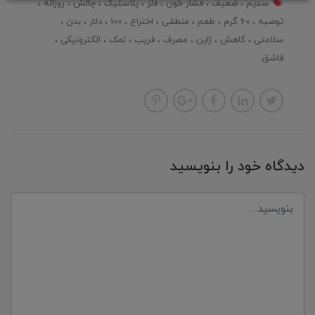
سدیم
ضعیف
فشار خون
فلز
پلاستیک
چالش
روزانه
توصیه
60 گرم
طعم
منطقی
اختراع
100
دلار
بدن
سلامتی
کاهش
ژاپن
مصرف
فریب
نمک
الکترونیکی
قاشق
دیدگاه خود را بنویسید