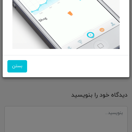
یکشنبه، 19 اسفند 03
علی شاهسون
اخبار
فناوری اطلاعات
توقف
رسانه
ماشین
ذخیره
سن دیسک
دیجیتال
وسترن
ابری
داده
HDD
SD
SSD
NAND
SN850X
WD
HAMR
هارد
بستن
دیدگاه خود را بنویسید