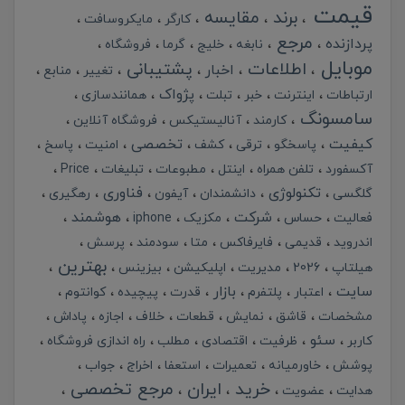
قیمت
برند
مقایسه
کارگر
مایکروسافت
مرجع
پردازنده
نابغه
خلیج
گرما
فروشگاه
موبایل
اطلاعات
پشتیبانی
اخبار
تغییر
منابع
پژواک
ارتباطات
اینترنت
خبر
تبلت
همانندسازی
سامسونگ
کارمند
آنالیستیکس
فروشگاه آنلاین
کیفیت
تخصصی
پاسخگو
ترقی
کشف
امنیت
پاسخ
آکسفورد
تلفن همراه
اینتل
مطبوعات
تبلیغات
Price
تکنولوژی
فناوری
گلگسی
دانشمندان
آیفون
رهگیری
شرکت
هوشمند
فعالیت
حساس
مکزیک
iphone
اندروید
قدیمی
فایرفاکس
متا
سودمند
پرسش
بهترین
هیلتاپ
2026
مدیریت
اپلیکیشن
بیزینس
سایت
بازار
اعتبار
پلتفرم
قدرت
پیچیده
کوانتوم
مشخصات
قاشق
نمایش
قطعات
خلاف
اجازه
پاداش
سئو
کاربر
ظرفیت
اقتصادی
مطلب
راه اندازی فروشگاه
پوشش
خاورمیانه
تعمیرات
استعفا
اخراج
جواب
خرید
ایران
مرجع تخصصی
هدایت
عضویت