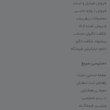
فـروش موبایـل و تبــلت
فـروش لـــوازم جانبـــی
محصـولات ریفربیشـد
فـــروش عُمـده کــالا
شگفت انگیزان منتخب
پیشنهـاد شگفت انگیز
دانلود اپلیکیشن فروشگاه
دسترسی سریع
صفحه ابتدایی سایت
راهنمای ثبت سفارش
معرفـــی همکــاران
حــــریم خصوصـی
ویتریــن فروشگـــاه