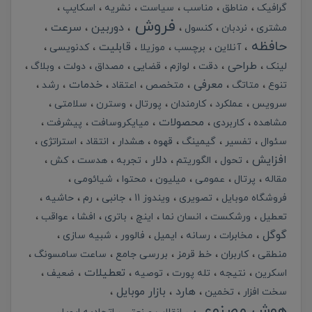
گرافیک
مناطق
مناسب
سیاست
نشریه
اسکایپ
فروش
دوربین
سرعت
مشتری
نردبان
کنسول
حافظه
قابلیت
آنلاین
برچسب
موزیلا
کدنویسی
طراحی
لینک
دقت
لوازم
قضایی
مصداق
دولت
وبلاگ
معرفی
خدمات
تنوع
متاتگ
متخصص
اعتقاد
رشد
سرویس
عملکرد
کارمندان
پورتال
وسترن
سلامتی
محصولات
مشاهده
کاربردی
میایکروسافت
پیشرفت
سئوال
تفسیر
گیمینگ
قهوه
هشدار
انتقاد
استراتژی
افزایش
دلار
تحول
الگوریتم
تجربه
هدست
کش
مقاله
پرتال
عمومی
میلیون
محتوا
شیائومی
فروشگاه موبایل
تصویری
ویندوز 11
جانبی
رم
حاشیه
تعطیل
ورشکست
انسان نما
اینچ
باتری
افشا
عواقب
گوگل
مخابرات
رسانه
ایمیل
فالوور
شبیه سازی
منطقی
کاربران
خط قرمز
بررسی جامع
ساعت سامسونگ
تعطیلات
اسکرین
نتیجه
تله پورت
توصیه
ضعیف
هارد
بازار موبایل
سخت افزار
تخمین
هوش مصنوعی