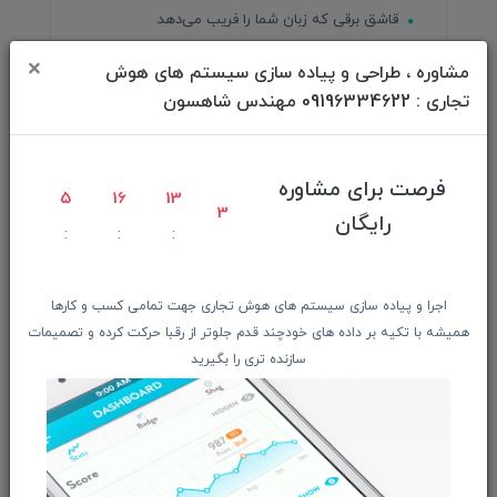
قاشق برقی که زبان شما را فریب می‌دهد
قابلیت‌های هدست ویژن پرو اپل
×
مشاوره ، طراحی و پیاده سازی سیستم های هوش
مقاله بهترین لپ‌تاپ‌های گیمینگ موجود در بازار
تجاری : 09196334622 مهندس شاهسون
ایران
واکنش منفی کاربران به سیاست های جدید موزیلا
متا کارمندان افشاگر را اخراج می‌کند
فرصت برای مشاوره
5
16
13
استراتژی رشد
2
رایگان
پایان راه اسکایپ
هوش مصنوعی ناجی کارمندان یا نردبان ترقی؟
چگونه بازدید سایت خود را افزایش دهیم؟
اجرا و پیاده سازی سیستم های هوش تجاری جهت تمامی کسب و کارها
بهترین گوشی های شیائومی
همیشه با تکیه بر داده های خودچند قدم جلوتر از رقبا حرکت کرده و تصمیمات
سازنده تری را بگیرید
تاریخچه هوش مصنوعی
مقایسه s24 Ultra با آیفون ۱۶
پایان سناریوی پردازنده های نسل ۱۰
معرفی و مشخصات سری آیفون 14