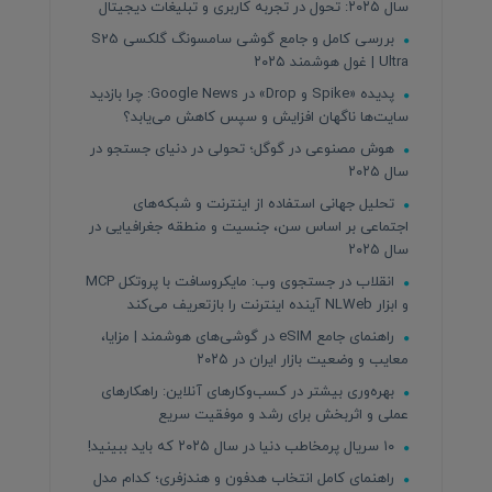
سال ۲۰۲۵: تحول در تجربه کاربری و تبلیغات دیجیتال
بررسی کامل و جامع گوشی سامسونگ گلکسی S25
Ultra | غول هوشمند ۲۰۲۵
پدیده «Spike و Drop» در Google News: چرا بازدید
سایت‌ها ناگهان افزایش و سپس کاهش می‌یابد؟
هوش مصنوعی در گوگل؛ تحولی در دنیای جستجو در
سال ۲۰۲۵
تحلیل جهانی استفاده از اینترنت و شبکه‌های
اجتماعی بر اساس سن، جنسیت و منطقه جغرافیایی در
سال ۲۰۲۵
انقلاب در جستجوی وب: مایکروسافت با پروتکل MCP
و ابزار NLWeb آینده اینترنت را بازتعریف می‌کند
راهنمای جامع eSIM در گوشی‌های هوشمند | مزایا،
معایب و وضعیت بازار ایران در ۲۰۲۵
بهره‌وری بیشتر در کسب‌وکارهای آنلاین: راهکارهای
عملی و اثربخش برای رشد و موفقیت سریع
۱۰ سریال پرمخاطب دنیا در سال ۲۰۲۵ که باید ببینید!
راهنمای کامل انتخاب هدفون و هندزفری؛ کدام مدل