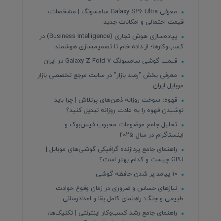
معرفی Galaxy S26 Ultra سامسونگ | مشخصات،
قیمت احتمالی و امکانات جدید
پیاده‌سازی هوش تجاری (Business Intelligence) در
کسب‌وکارها؛ از داده خام تا تصمیم‌سازی هوشمند
قیمت گوشی سامسونگ Galaxy Z Fold 7 در ایران
معرفی بخش "رصد بازار" در سایت مرجع تخصصی بازار
موبایل ایران
قهوه؛ سوخت روزانه ذهن‌های پرتلاش | چرا باید
نوشیدن قهوه را به عادت روزانه تبدیل کنید؟
تحلیل جامع موضوعات محبوب فیس‌بوک و
اینستاگرام در سال ۲۰۲۵
راهنمای جامع پردازنده‌ گرافیکی گوشی‌های موبایل |
GPU چیست و کدام بهتر است؟
۱۰ پیامد پر شدن حافظه گوشی
نیازهای حساس و ضروری در زمان وقوع حوادث
طبیعی و جنگ: راهنمای کامل بقا و امدادرسانی
راهنمای جامع رشد کسب‌وکار اینترنتی | تکنیک‌ها،