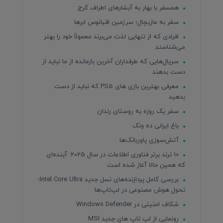
همسفر با بهار به آبشارهای اطراف کرج
سفر به مازیچال؛ سرزمین اقیانوس ابرها
افرادی که از تنهایی لذت می‌برند معمولاً خود را بهتر
می‌شناسند
سریال‌هایی که طرفداران آخرین بازمانده از ما نباید از
دست بدهند
معرفی بهترین بازی های PS5 که نباید از دست
بدهید
سفر یک روزه به روستای رندان
باغ ایرانی ده ونک
آتش‌سوزی پاوربانک‌ها
10 ترند برتر فناوری اطلاعات در سال 2025: آینده‌ای
که همین حالا آغاز شده است
بررسی کامل پردازنده‌های نسل جدید Intel Core Ultra؛
تحول هوش مصنوعی در لپ‌تاپ‌ها
شکاف امنیتی در Windows Defender
رونمایی از لپ تاپ های جدید MSI