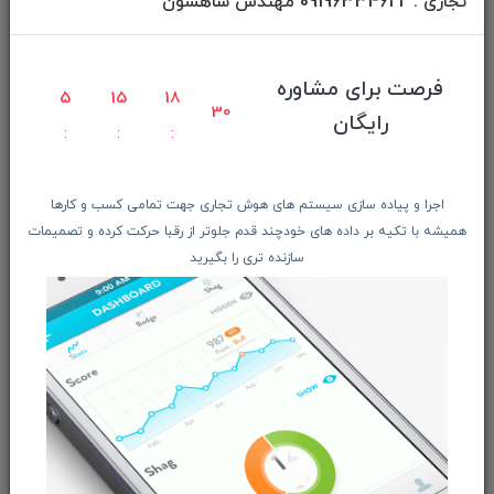
تجاری : 09196334622 مهندس شاهسون
دانلود اپلیکیشن فروشگاه
دسترسی سریع
فرصت برای مشاوره
5
15
18
30
رایگان
صفحه ابتدایی سایت
راهنمای ثبت سفارش
اجرا و پیاده سازی سیستم های هوش تجاری جهت تمامی کسب و کارها
معرفـــی همکــاران
همیشه با تکیه بر داده های خودچند قدم جلوتر از رقبا حرکت کرده و تصمیمات
حــــریم خصوصـی
سازنده تری را بگیرید
ویتریــن فروشگـــاه
درباره ما بیشتر بدانید
اخبار فناوری اطلاعات
پیگیری مرسوله پستی
دعوت به همکاری
از تخفیف‌ها و جدیدترین‌های فروشگاه ما باخبر شوید: