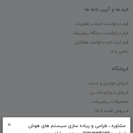
فرم ها و آیین نامه ها
فرم درخواست خدمات تعمیرات
فرم درخواست دستگاه ریفربیشد
فرم ثبت نام درخواست همکاری
تماس با ما
فروشگاه
فـروش موبایـل و تبــلت
فـروش لـــوازم جانبـــی
محصـولات ریفربیشـد
فـــروش عُمـده کــالا
شگفت انگیزان منتخب
×
مشاوره ، طراحی و پیاده سازی سیستم های هوش
پیشنهـاد شگفت انگیز