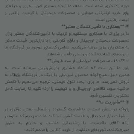
حوزه راه‌اندازی شده است. هدف ما ایجاد بستری امن، به‌روز و حرفه‌ای
برای خرید اینترنتی موبایل و محصولات دیجیتال با کیفیت واقعی و
قیمت رقابتی است.
🌟
**همکاری با تأمین‌کنندگان معتبر**
ما در پژواک با همکاری مستقیم و نزدیک با تأمین‌کنندگان معتبر بازار،
محصولات دیجیتال اورجینال و دارای گارانتی را با نازل‌ترین قیمت ممکن
به مشتریان عزیز عرضه می‌کنیم. تمامی کالاهای موجود در فروشگاه ما
از برندهای شناخته‌شده و رسمی تأمین شده‌اند.
✅
**حذف محصولات غیراصلی از سبد فروش**
باور ما این است که اعتماد مشتری باارزش‌ترین سرمایه است. به
همین دلیل، هیچ‌گونه محصول غیراصلی یا فیک در فروشگاه پژواک به
فروش نمی‌رسد. ما برای ایجاد تنوع قیمتی، ترجیح می‌دهیم با کاهش
حاشیه سود، کالاهای اورجینال و با کیفیت را ارائه کنیم تا رضایت کامل
مشتریان تضمین شود.
🎯
**مأموریت ما**
پژواک در تلاش است تا با فعالیت گسترده و شفاف، نقش مؤثری در
پیشرفت بازار دیجیتال و اقتصاد کشور ایفا کند. ما متعهدیم که علاوه بر
ارائه کالای باکیفیت، با پشتیبانی مناسب و احترام به حقوق
مصرف‌کننده، تجربه‌ای متفاوت از خرید آنلاین را فراهم کنیم.