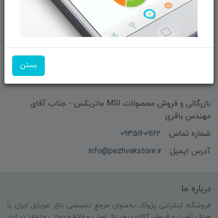
ثبت‌نام
ما را در شبکه‌های اجتماعی دنبال کنید:
بستن
بازرگانی و فروش محصولات MSI ماتریکس - جناب آقای
مهندس باقری
شماره تماس:
09351609162
آدرس ایمیل:
info@pezhvakstore.ir
درباره ما
فروشگاه اینترنتی پژواک به‌عنوان مرجع تخصصی بازار موبایل ایران با
هدف تأمین و فروش کالای دیجیتال اصلی و ارائه خدماتی متمایز در این