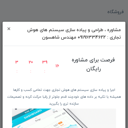
فروشگاه
فـروش موبایـل و تبــلت
×
مشاوره ، طراحی و پیاده سازی سیستم های هوش
فـروش لـــوازم جانبـــی
تجاری : 09196334622 مهندس شاهسون
محصـولات ریفربیشـد
فـــروش عُمـده کــالا
فرصت برای مشاوره
شگفت انگیزان منتخب
3
20
39
16
رایگان
پیشنهـاد شگفت انگیز
دانلود اپلیکیشن فروشگاه
اجرا و پیاده سازی سیستم های هوش تجاری جهت تمامی کسب و کارها
دسترسی سریع
همیشه با تکیه بر داده های خودچند قدم جلوتر از رقبا حرکت کرده و تصمیمات
سازنده تری را بگیرید
صفحه ابتدایی سایت
راهنمای ثبت سفارش
معرفـــی همکــاران