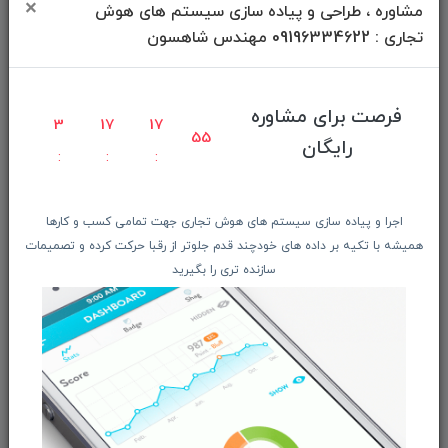
×
مشاوره ، طراحی و پیاده سازی سیستم های هوش
شگفت انگیزان منتخب
تجاری : 09196334622 مهندس شاهسون
پیشنهـاد شگفت انگیز
دانلود اپلیکیشن فروشگاه
فرصت برای مشاوره
3
17
17
54
رایگان
دسترسی سریع
صفحه ابتدایی سایت
اجرا و پیاده سازی سیستم های هوش تجاری جهت تمامی کسب و کارها
راهنمای ثبت سفارش
همیشه با تکیه بر داده های خودچند قدم جلوتر از رقبا حرکت کرده و تصمیمات
معرفـــی همکــاران
سازنده تری را بگیرید
حــــریم خصوصـی
ویتریــن فروشگـــاه
درباره ما بیشتر بدانید
اخبار فناوری اطلاعات
پیگیری مرسوله پستی
دعوت به همکاری