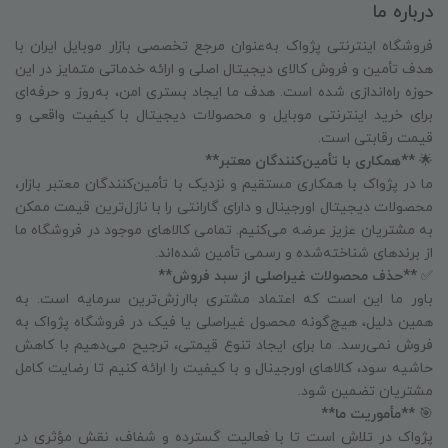
درباره ما
فروشگاه اینترنتی پژواک به‌عنوان مرجع تخصصی بازار موبایل ایران با
هدف تأمین و فروش کالای دیجیتال اصلی و ارائه خدماتی متمایز در این
حوزه راه‌اندازی شده است. هدف ما ایجاد بستری امن، به‌روز و حرفه‌ای
برای خرید اینترنتی موبایل و محصولات دیجیتال با کیفیت واقعی و
قیمت رقابتی است.
🌟
**همکاری با تأمین‌کنندگان معتبر**
ما در پژواک با همکاری مستقیم و نزدیک با تأمین‌کنندگان معتبر بازار،
محصولات دیجیتال اورجینال و دارای گارانتی را با نازل‌ترین قیمت ممکن
به مشتریان عزیز عرضه می‌کنیم. تمامی کالاهای موجود در فروشگاه ما
از برندهای شناخته‌شده و رسمی تأمین شده‌اند.
✅
**حذف محصولات غیراصلی از سبد فروش**
باور ما این است که اعتماد مشتری باارزش‌ترین سرمایه است. به
همین دلیل، هیچ‌گونه محصول غیراصلی یا فیک در فروشگاه پژواک به
فروش نمی‌رسد. ما برای ایجاد تنوع قیمتی، ترجیح می‌دهیم با کاهش
حاشیه سود، کالاهای اورجینال و با کیفیت را ارائه کنیم تا رضایت کامل
مشتریان تضمین شود.
🎯
**مأموریت ما**
پژواک در تلاش است تا با فعالیت گسترده و شفاف، نقش مؤثری در