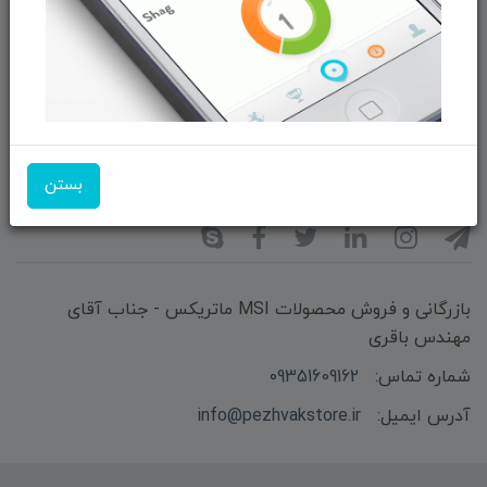
از تخفیف‌ها و جدیدترین‌های فروشگاه ما باخبر شوید:
ثبت‌نام
بستن
ما را در شبکه‌های اجتماعی دنبال کنید:
بازرگانی و فروش محصولات MSI ماتریکس - جناب آقای
مهندس باقری
شماره تماس:
09351609162
آدرس ایمیل:
info@pezhvakstore.ir