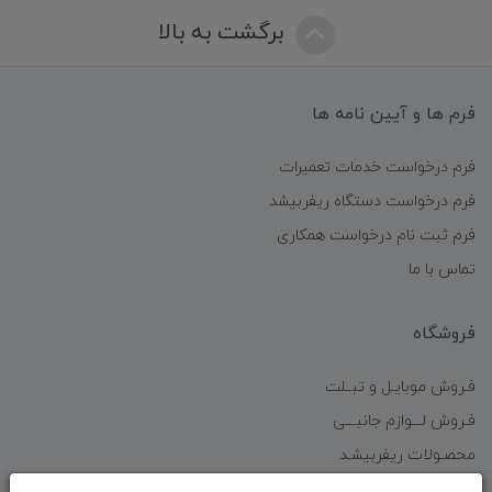
برگشت به بالا
فرم ها و آیین نامه ها
فرم درخواست خدمات تعمیرات
فرم درخواست دستگاه ریفربیشد
فرم ثبت نام درخواست همکاری
تماس با ما
فروشگاه
فـروش موبایـل و تبــلت
فـروش لـــوازم جانبـــی
محصـولات ریفربیشـد
فـــروش عُمـده کــالا