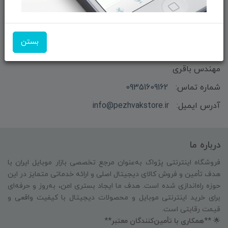
بستن
بازرگانی و فروش محصولات MSI ماتریکس - جناب آقای
مهندس باقری
شماره تماس:
09351609162
آدرس ایمیل:
info@pezhvakstore.ir
درباره ما
فروشگاه اینترنتی پژواک به‌عنوان مرجع تخصصی بازار موبایل ایران با
هدف تأمین و فروش کالای دیجیتال اصلی و ارائه خدماتی متمایز در این
حوزه راه‌اندازی شده است. هدف ما ایجاد بستری امن، به‌روز و حرفه‌ای
برای خرید اینترنتی موبایل و محصولات دیجیتال با کیفیت واقعی و
قیمت رقابتی است.
🌟
**همکاری با تأمین‌کنندگان معتبر**