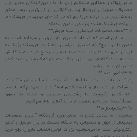
ما در پژواک با همکاری مستقیم و نزدیک با تأمین‌کنندگان معتبر بازار،
محصولات دیجیتال اورجینال و دارای گارانتی را با نازل‌ترین قیمت ممکن
به مشتریان عزیز عرضه می‌کنیم. تمامی کالاهای موجود در فروشگاه ما
از برندهای شناخته‌شده و رسمی تأمین شده‌اند.
✅
**حذف محصولات غیراصلی از سبد فروش**
باور ما این است که اعتماد مشتری باارزش‌ترین سرمایه است. به
همین دلیل، هیچ‌گونه محصول غیراصلی یا فیک در فروشگاه پژواک به
فروش نمی‌رسد. ما برای ایجاد تنوع قیمتی، ترجیح می‌دهیم با کاهش
حاشیه سود، کالاهای اورجینال و با کیفیت را ارائه کنیم تا رضایت کامل
مشتریان تضمین شود.
🎯
**مأموریت ما**
پژواک در تلاش است تا با فعالیت گسترده و شفاف، نقش مؤثری در
پیشرفت بازار دیجیتال و اقتصاد کشور ایفا کند. ما متعهدیم که علاوه بر
ارائه کالای باکیفیت، با پشتیبانی مناسب و احترام به حقوق
مصرف‌کننده، تجربه‌ای متفاوت از خرید آنلاین را فراهم کنیم.
🚀
**چشم‌انداز ما**
چشم‌انداز ما تبدیل شدن به معتبرترین فروشگاه آنلاین محصولات
دیجیتال در ایران و دستیابی به جایگاه نخست در بازار موبایل و کالای
الکترونیکی است. ما می‌خواهیم پژواک، اولین انتخاب کاربران برای خرید
مطمئن و حرفه‌ای باشد.