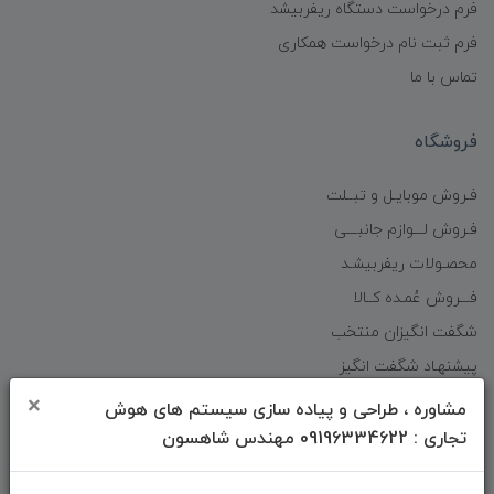
فرم درخواست دستگاه ریفربیشد
فرم ثبت نام درخواست همکاری
تماس با ما
فروشگاه
فـروش موبایـل و تبــلت
فـروش لـــوازم جانبـــی
محصـولات ریفربیشـد
فـــروش عُمـده کــالا
شگفت انگیزان منتخب
پیشنهـاد شگفت انگیز
دانلود اپلیکیشن فروشگاه
×
مشاوره ، طراحی و پیاده سازی سیستم های هوش
تجاری : 09196334622 مهندس شاهسون
دسترسی سریع