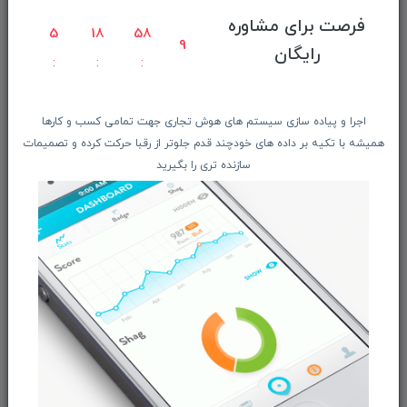
صفحه ابتدایی سایت
فرصت برای مشاوره
5
18
58
9
راهنمای ثبت سفارش
رایگان
معرفـــی همکــاران
حــــریم خصوصـی
اجرا و پیاده سازی سیستم های هوش تجاری جهت تمامی کسب و کارها
ویتریــن فروشگـــاه
همیشه با تکیه بر داده های خودچند قدم جلوتر از رقبا حرکت کرده و تصمیمات
درباره ما بیشتر بدانید
سازنده تری را بگیرید
اخبار فناوری اطلاعات
پیگیری مرسوله پستی
دعوت به همکاری
از تخفیف‌ها و جدیدترین‌های فروشگاه ما باخبر شوید:
ثبت‌نام
ما را در شبکه‌های اجتماعی دنبال کنید: