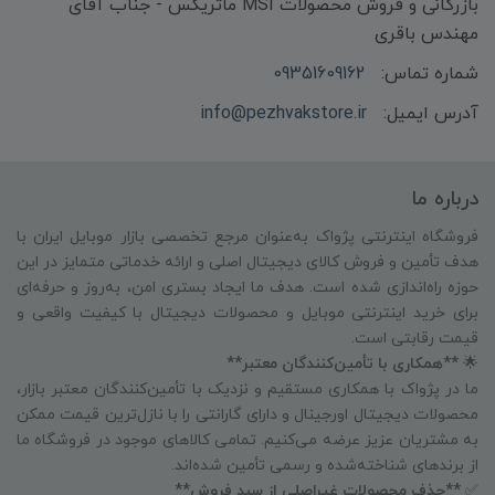
بازرگانی و فروش محصولات MSI ماتریکس - جناب آقای
مهندس باقری
شماره تماس:
09351609162
آدرس ایمیل:
info@pezhvakstore.ir
درباره ما
فروشگاه اینترنتی پژواک به‌عنوان مرجع تخصصی بازار موبایل ایران با
هدف تأمین و فروش کالای دیجیتال اصلی و ارائه خدماتی متمایز در این
حوزه راه‌اندازی شده است. هدف ما ایجاد بستری امن، به‌روز و حرفه‌ای
برای خرید اینترنتی موبایل و محصولات دیجیتال با کیفیت واقعی و
قیمت رقابتی است.
🌟
**همکاری با تأمین‌کنندگان معتبر**
ما در پژواک با همکاری مستقیم و نزدیک با تأمین‌کنندگان معتبر بازار،
محصولات دیجیتال اورجینال و دارای گارانتی را با نازل‌ترین قیمت ممکن
به مشتریان عزیز عرضه می‌کنیم. تمامی کالاهای موجود در فروشگاه ما
از برندهای شناخته‌شده و رسمی تأمین شده‌اند.
✅
**حذف محصولات غیراصلی از سبد فروش**