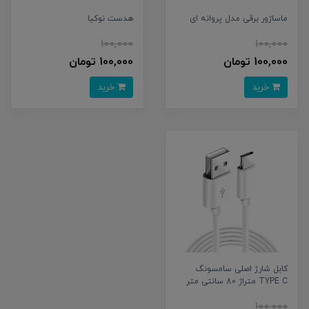
ماساژور برقی مدل پروانه ای
هدست نوکیا
100,000
100,000
100,000 تومان
100,000 تومان
خرید
خرید
کابل شارژ اصلی سامسونگ
TYPE C متراژ 80 سانتی متر
100,000