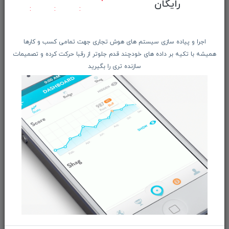
رایگان
فروشگاه
فـروش موبایـل و تبــلت
اجرا و پیاده سازی سیستم های هوش تجاری جهت تمامی کسب و کارها
فـروش لـــوازم جانبـــی
همیشه با تکیه بر داده های خودچند قدم جلوتر از رقبا حرکت کرده و تصمیمات
سازنده تری را بگیرید
محصـولات ریفربیشـد
فـــروش عُمـده کــالا
شگفت انگیزان منتخب
پیشنهـاد شگفت انگیز
دانلود اپلیکیشن فروشگاه
دسترسی سریع
صفحه ابتدایی سایت
راهنمای ثبت سفارش
معرفـــی همکــاران