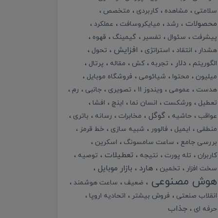
سلامتی
مشاهده
کاربردی
متخصص
محصولات
رشد
میایکروسافت
عملکرد
پیشرفت
سئوال
تفسیر
گیمینگ
قهوه
افزایش
هشدار
انتقاد
استراتژی
تحول
دلار
الگوریتم
تجربه
کش
مقاله
پرتال
میلیون
محتوا
شیائومی
فروشگاه موبایل
هدست
عمومی
ویندوز 11
تصویری
جانبی
رم
تعطیل
ورشکست
انسان نما
اینچ
افشا
گوگل
عواقب
حاشیه
مخابرات
رسانه
باتری
منطقی
ایمیل
فالوور
شبیه سازی
خط قرمز
بررسی جامع
ساعت سامسونگ
اسکرین
تعطیلات
کاربران
تله پورت
نتیجه
توصیه
هارد
بازار موبایل
سخت افزار
تخمین
هوش مصنوعی
ضعیف
ساعت هوشمند
انقلاب صنعتی
فروش بیشتر
اتحادیه اروپا
جذاب
حرفه ای