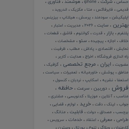
شرکت
هوشمند
فناوری
حساس
iphone
قدیمی
فایرفاکس
متا
مکزیک
اندروید
اپلیکیشن
سودمند
پرسش
هیلتاپ
بیزینس
بهترین
سایت
2026
مدیریت
اعتبار
بازار
پلتفرم
قدرت
کوانتوم
قاشق
قطعات
سئو
خلاف
اجازه
پیچیده
مشخصات
نمایش
اقتصادی
پاداش
مطلب
ظرفیت
راه اندازی فروشگاه
اخراج
هدایت
کاربر
ایران
مرجع تخصصی
عضویت
گرافیک
مناطق
پوشش
خاورمیانه
تعمیرات
سیاست
استعفا
نشریه
اسکایپ
نردبان
کنسول
فروش
حافظه
دوربین
سرعت
مناسب
آنلاین
موزیلا
کدنویسی
مشتری
خرید
جواب
لینک
دقت
لوازم
قضایی
قابلیت
برچسب
مصداق
دولت
متاتگ
طراحی
معرفی
خدمات
اعتقاد
سرویس
کارمندان
وبلاگ
تنوع
پورتال
وسترن