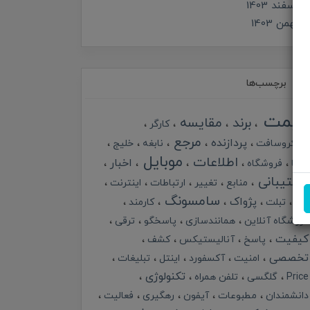
اسفند 1403
بهمن 1403
برچسب‌ها
قیمت
برند
مقایسه
کارگر
مرجع
پردازنده
مایکروسافت
نابغه
خلیج
موبایل
اطلاعات
اخبار
گرما
فروشگاه
پشتیبانی
منابع
تغییر
ارتباطات
اینترنت
سامسونگ
پژواک
خبر
تبلت
کارمند
فروشگاه آنلاین
همانندسازی
پاسخگو
ترقی
کیفیت
پاسخ
آنالیستیکس
کشف
تخصصی
امنیت
آکسفورد
اینتل
تبلیغات
تکنولوژی
Price
گلگسی
تلفن همراه
دانشمندان
مطبوعات
آیفون
رهگیری
فعالیت