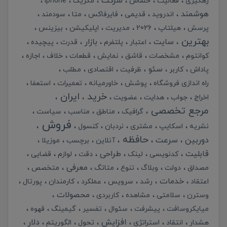
شرکت
رهگیری
فعالیت
حساس
مکزیک
iphone
هوشمند
اندروید
قدیمی
فایرفاکس
متا
سودمند
پرسش
هیلتاپ
2026
مدیریت
اپلیکیشن
بیزینس
بهترین
سایت
بازار
اعتبار
پلتفرم
قدرت
پیچیده
کوانتوم
مشخصات
قاشق
نمایش
قطعات
خلاف
اجازه
سئو
پاداش
کاربر
ظرفیت
اقتصادی
مطلب
راه اندازی فروشگاه
پوشش
خاورمیانه
تعمیرات
استعفا
خرید
ایران
اخراج
جواب
هدایت
عضویت
مرجع تخصصی
گرافیک
مناطق
مناسب
سیاست
فروش
نشریه
اسکایپ
مشتری
نردبان
کنسول
حافظه
دوربین
سرعت
آنلاین
برچسب
موزیلا
قابلیت
طراحی
کدنویسی
لینک
دقت
لوازم
قضایی
معرفی
مصداق
دولت
وبلاگ
تنوع
متاتگ
متخصص
خدمات
اعتقاد
رشد
سرویس
عملکرد
کارمندان
پورتال
محصولات
وسترن
سلامتی
مشاهده
کاربردی
میایکروسافت
پیشرفت
سئوال
تفسیر
گیمینگ
قهوه
افزایش
دلار
هشدار
انتقاد
استراتژی
تحول
الگوریتم