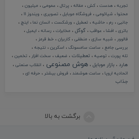
تجربه
هدست
کش
مقاله
پرتال
عمومی
میلیون
محتوا
شیائومی
فروشگاه موبایل
تصویری
ویندوز 11
جانبی
رم
حاشیه
تعطیل
ورشکست
انسان نما
اینچ
گوگل
باتری
افشا
عواقب
مخابرات
رسانه
ایمیل
فالوور
شبیه سازی
منطقی
کاربران
خط قرمز
بررسی جامع
ساعت سامسونگ
اسکرین
نتیجه
تعطیلات
تله پورت
توصیه
ضعیف
سخت افزار
تخمین
هوش مصنوعی
هارد
بازار موبایل
انقلاب صنعتی
اتحادیه اروپا
ساعت هوشمند
فروش بیشتر
حرفه ای
جذاب
برگشت به بالا