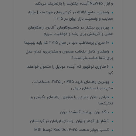
و ابزار NLWeb آینده اینترنت را بازتعریف می‌کند
راهنمای جامع eSIM در گوشی‌های هوشمند | مزایا،
معایب و وضعیت بازار ایران در ۲۰۲۵
بهره‌وری بیشتر در کسب‌وکارهای آنلاین: راهکارهای
عملی و اثربخش برای رشد و موفقیت سریع
۱۰ سریال پرمخاطب دنیا در سال ۲۰۲۵ که باید ببینید!
راهنمای کامل انتخاب هدفون و هندزفری؛ کدام مدل
برای شما مناسب‌تر است؟
۶ فناوری نوظهور که آینده موبایل را متحول خواهند
کرد
بهترین راهنمای خرید PS5 در ۲۰۲۵: مشخصات،
مدل‌ها و قیمت‌های جهانی
طراحی ناخن انتزاعی با موبایل | راهنمای عکاسی و
تکنیک‌ها
تنگه براق بهشت گمشده ایران
آبشار بل گوهر پنهان روستای اورامان در کردستان
کسب جوایز متعدد Red Dot 2025 توسط MSI