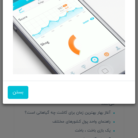
سریع‌ترین حافظه SSD PCIe 5 دنیا
بهترین جاهای دیدنی رشت از تاریخ تا تفریح
معرفی روستاهای حوالی پایتخت برای طبیعت‌گردی
رتبه‌بندی سری گلکسی S سامسونگ؛ از بدترین تا
بهترین
راهنمای خرید هدفون – بهار ۱۴۰۴
چگونه یک محصول جدید را به بازار معرفی کنیم؟
بیوگرافی لری پیج
تحول هوش مصنوعی ChatGPT
راهنمای خرید لپ تاپ در بهار 1404
دوره‌های آنلاین و رایگان دانشگاه هاروارد
بستن
باهوش‌ترین مدل بنز با سرنشینان صحبت می‌کند و
می‌خندد
آغاز بهار بهترین زمان برای کاشت چه گیاهانی است؟
راهنمای واحد پول کشورهای مختلف
یک بازی باخت ، باخت