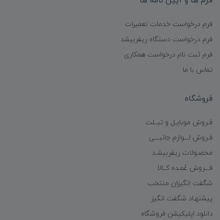
فرم ها و آیین نامه ها
فرم درخواست خدمات تعمیرات
فرم درخواست دستگاه ریفربیشد
فرم ثبت نام درخواست همکاری
تماس با ما
فروشگاه
فـروش موبایـل و تبــلت
فـروش لـــوازم جانبـــی
محصـولات ریفربیشـد
فـــروش عُمـده کــالا
شگفت انگیزان منتخب
پیشنهـاد شگفت انگیز
دانلود اپلیکیشن فروشگاه