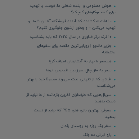
هوش مصنوعی و آینده شغلی ما: فرصت یا تهدید
برای کسب‌وکارهای کوچک؟
۱۰ اشتباه کشنده که آینده فروشگاه آنلاین شما رو
تهدید می‌کنن – و چطور ازشون جلوگیری کنیم؟
۱۰ ترند برتر فناوری در سال ۲۰۲۵ که باید بشناسید
جزایر مالدیو | رویایی‌ترین مقصد برای سفرهای
عاشقانه
همسفر با بهار به آبشارهای اطراف کرج
سفر به مازیچال؛ سرزمین اقیانوس ابرها
افرادی که از تنهایی لذت می‌برند معمولاً خود را بهتر
می‌شناسند
سریال‌هایی که طرفداران آخرین بازمانده از ما نباید از
دست بدهند
معرفی بهترین بازی های PS5 که نباید از دست
بدهید
سفر یک روزه به روستای رندان
باغ ایرانی ده ونک