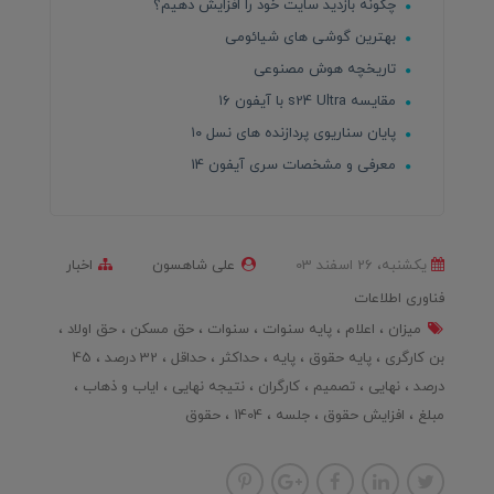
چگونه بازدید سایت خود را افزایش دهیم؟
بهترین گوشی های شیائومی
تاریخچه هوش مصنوعی
مقایسه s24 Ultra با آیفون ۱۶
پایان سناریوی پردازنده های نسل ۱۰
معرفی و مشخصات سری آیفون 14
یکشنبه، 26 اسفند 03
علی شاهسون
اخبار
فناوری اطلاعات
میزان
اعلام
پایه سنوات
سنوات
حق مسکن
حق اولاد
بن کارگری
پایه حقوق
پایه
حداکثر
حداقل
32 درصد
45
درصد
نهایی
تصمیم
کارگران
نتیجه نهایی
ایاب و ذهاب
مبلغ
افزایش حقوق
جلسه
1404
حقوق