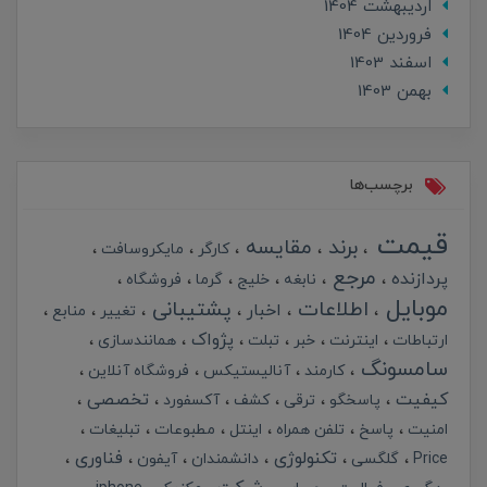
ارديبهشت 1404
فروردین 1404
اسفند 1403
بهمن 1403
برچسب‌ها
قیمت
برند
مقایسه
کارگر
مایکروسافت
مرجع
پردازنده
نابغه
خلیج
گرما
فروشگاه
موبایل
اطلاعات
پشتیبانی
اخبار
تغییر
منابع
پژواک
ارتباطات
اینترنت
خبر
تبلت
همانندسازی
سامسونگ
کارمند
آنالیستیکس
فروشگاه آنلاین
کیفیت
تخصصی
پاسخگو
ترقی
کشف
آکسفورد
امنیت
پاسخ
تلفن همراه
اینتل
مطبوعات
تبلیغات
تکنولوژی
فناوری
Price
گلگسی
دانشمندان
آیفون