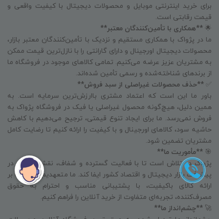
برای خرید اینترنتی موبایل و محصولات دیجیتال با کیفیت واقعی و
قیمت رقابتی است.
🌟
**همکاری با تأمین‌کنندگان معتبر**
ما در پژواک با همکاری مستقیم و نزدیک با تأمین‌کنندگان معتبر بازار،
محصولات دیجیتال اورجینال و دارای گارانتی را با نازل‌ترین قیمت ممکن
به مشتریان عزیز عرضه می‌کنیم. تمامی کالاهای موجود در فروشگاه ما
از برندهای شناخته‌شده و رسمی تأمین شده‌اند.
✅
**حذف محصولات غیراصلی از سبد فروش**
باور ما این است که اعتماد مشتری باارزش‌ترین سرمایه است. به
همین دلیل، هیچ‌گونه محصول غیراصلی یا فیک در فروشگاه پژواک به
فروش نمی‌رسد. ما برای ایجاد تنوع قیمتی، ترجیح می‌دهیم با کاهش
حاشیه سود، کالاهای اورجینال و با کیفیت را ارائه کنیم تا رضایت کامل
مشتریان تضمین شود.
🎯
**مأموریت ما**
پژواک در تلاش است تا با فعالیت گسترده و شفاف، نقش مؤثری در
پیشرفت بازار دیجیتال و اقتصاد کشور ایفا کند. ما متعهدیم که علاوه بر
ارائه کالای باکیفیت، با پشتیبانی مناسب و احترام به حقوق
مصرف‌کننده، تجربه‌ای متفاوت از خرید آنلاین را فراهم کنیم.
🚀
**چشم‌انداز ما**