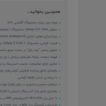
همچنین بخوانید...
همه چیز درباره سامسونگ گلکسی S26
معرفی Galaxy S26 Ultra سامسونگ | مشخصات، قیمت احتمالی و امکانات جدید
پیاده‌سازی هوش تجاری (Business Intelligence) در کسب‌وکارها؛ از داده خام تا تصمیم‌سازی هوشمند
قیمت گوشی سامسونگ Galaxy Z Fold 7 در ایران
معرفی بخش "رصد بازار" در سایت مرجع تخصصی 
قهوه؛ سوخت روزانه ذهن‌های پرتلاش | چرا باید
تحلیل جامع موضوعات محبوب فیس‌بوک و اینستاگ
راهنمای جامع پردازنده‌ گرافیکی گوشی‌های موبایل | GPU چیست و کدام به
۱۰ پیامد پر شدن حافظه گوشی
نیازهای حساس و ضروری در زمان وقوع حوادث ط
راهنمای جامع رشد کسب‌وکار اینترنتی | تکنیک‌ه
۱۰ مدل برتر All‑in‑One کامپیوترهای MSI در سال ۲۰۲۵ – بررسی دقیق مشخصات، مزایا و معایب
5 لپ‌تاپ گیمینگ برتر MSI در سال 2025؛ هیولای قدرت برای گیمرهای حرفه‌ای