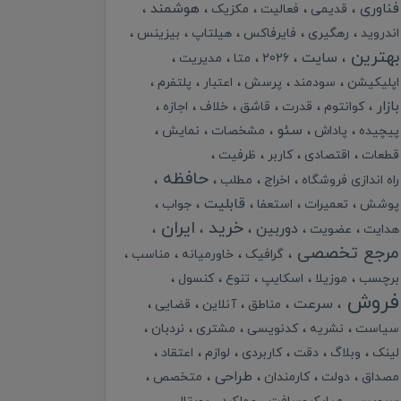
فناوری
هوشمند
قدیمی
فعالیت
مکزیک
اندروید
رهگیری
فایرفاکس
هیلتاپ
بیزینس
بهترین
سایت
2026
متا
مدیریت
اپلیکیشن
سودمند
پرسش
اعتبار
پلتفرم
بازار
کوانتوم
قدرت
قاشق
خلاف
اجازه
سئو
پیچیده
پاداش
مشخصات
نمایش
قطعات
اقتصادی
کاربر
ظرفیت
حافظه
راه اندازی فروشگاه
اخراج
مطلب
قابلیت
پوشش
تعمیرات
استعفا
جواب
خرید
ایران
دوربین
هدایت
عضویت
مرجع تخصصی
گرافیک
خاورمیانه
مناسب
برچسب
موزیلا
اسکایپ
تنوع
کنسول
فروش
سرعت
مناطق
آنلاین
قضایی
سیاست
نشریه
کدنویسی
مشتری
نردبان
لینک
وبلاگ
دقت
کاربردی
لوازم
اعتقاد
طراحی
مصداق
دولت
کارمندان
متخصص