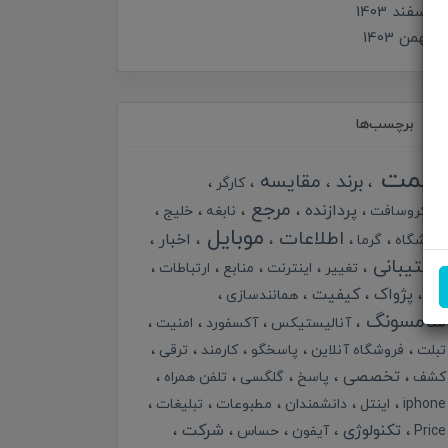
اسفند 1403
بهمن 1403
برچسب‌ها
قیمت
برند
مقایسه
کارگر
مرجع
پردازنده
مایکروسافت
نابغه
خلیج
موبایل
اطلاعات
اخبار
فروشگاه
گرما
پشتیبانی
تغییر
اینترنت
منابع
ارتباطات
پژواک
کیفیت
خبر
همانندسازی
سامسونگ
آنالیستیکس
آکسفورد
امنیت
تبلت
فروشگاه آنلاین
پاسخگو
کارمند
ترقی
تخصصی
کشف
پاسخ
گلگسی
تلفن همراه
iphone
اینتل
دانشمندان
مطبوعات
تبلیغات
تکنولوژی
شرکت
Price
آیفون
حساس