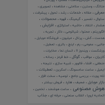
سرویس
میایکروسافت
عملکرد
پورتال
متاتگ
وسترن
سلامتی
مشاهده
تصویری
معرفی
خدمات
مقاله
رشد
تحول
پیشرفت
محصولات
سئوال
تفسیر
گیمینگ
قهوه
افزایش
هشدار
انتقاد
حاشیه
استراتژی
دلار
الگوریتم
محتوا
شیائومی
تجربه
هدست
کش
پرتال
میلیون
فروشگاه موبایل
جانبی
عمومی
رم
اینچ
باتری
تعطیل
ورشکست
ویندوز 11
انسان نما
مخابرات
گوگل
کاربران
عواقب
خط قرمز
رسانه
منطقی
افشا
فالوور
شبیه سازی
نتیجه
تعطیلات
ایمیل
ساعت سامسونگ
اسکرین
تله پورت
بررسی جامع
توصیه
سخت افزار
بازار موبایل
هارد
ضعیف
فروش بیشتر
هوش مصنوعی
ساعت هوشمند
تخمین
جذاب
اتحادیه اروپا
انقلاب صنعتی
حرفه ای