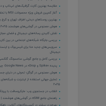
مقایسه بهترین کارت گرافیک‌های لپ‌تاپ و دسکت
آغاز کمپین فروش ویژه محصولات MSI با تخفیف‌های استثنایی فقط به مدت یک هفته!
بهترین روستاهای دیدنی اطراف تهران و کرج ب
هوش مصنوعی در گوشی‌های هوشمند ۲۰۲۵؛ انقلاب جدید در دنیای موبایل
نقش کلیدی رسانه‌های دیجیتال و فضای مجازی
بررسی جایگاه شبکه‌های اجتماعی در بین کاربران 
دیجیتال
بررسی کامل و جامع گوشی سامسونگ گلکسی S25 Ultra | غول هوشمند ۲۵
پدیده «Spike و Drop» در Google News: چرا بازدید سایت‌ها ناگهان افزایش و سپس کاهش می‌یابد؟
هوش مصنوعی در گوگل؛ تحولی در دنیای جستجو 
تحلیل جهانی استفاده از اینترنت و شبکه‌های
۲۰۲۵
انقلاب در جستجوی وب: مایکروسافت با پروتکل MCP و ابزار NLWeb آینده اینترنت را بازتعریف می
راهنمای جامع eSIM در گوشی‌های هوشمند | مزایا، معایب و وضعیت بازار ایران در ۲۰۲۵
بهره‌وری بیشتر در کسب‌وکارهای آنلاین: راه