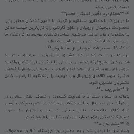
برای خرید اینترنتی موبایل و محصولات دیجیتال با کیفیت واقعی و
قیمت رقابتی است.
🌟
**همکاری با تأمین‌کنندگان معتبر**
ما در پژواک با همکاری مستقیم و نزدیک با تأمین‌کنندگان معتبر بازار،
محصولات دیجیتال اورجینال و دارای گارانتی را با نازل‌ترین قیمت ممکن
به مشتریان عزیز عرضه می‌کنیم. تمامی کالاهای موجود در فروشگاه ما
از برندهای شناخته‌شده و رسمی تأمین شده‌اند.
✅
**حذف محصولات غیراصلی از سبد فروش**
باور ما این است که اعتماد مشتری باارزش‌ترین سرمایه است. به
همین دلیل، هیچ‌گونه محصول غیراصلی یا فیک در فروشگاه پژواک به
فروش نمی‌رسد. ما برای ایجاد تنوع قیمتی، ترجیح می‌دهیم با کاهش
حاشیه سود، کالاهای اورجینال و با کیفیت را ارائه کنیم تا رضایت کامل
مشتریان تضمین شود.
🎯
**مأموریت ما**
پژواک در تلاش است تا با فعالیت گسترده و شفاف، نقش مؤثری در
پیشرفت بازار دیجیتال و اقتصاد کشور ایفا کند. ما متعهدیم که علاوه بر
ارائه کالای باکیفیت، با پشتیبانی مناسب و احترام به حقوق
مصرف‌کننده، تجربه‌ای متفاوت از خرید آنلاین را فراهم کنیم.
🚀
**چشم‌انداز ما**
چشم‌انداز ما تبدیل شدن به معتبرترین فروشگاه آنلاین محصولات