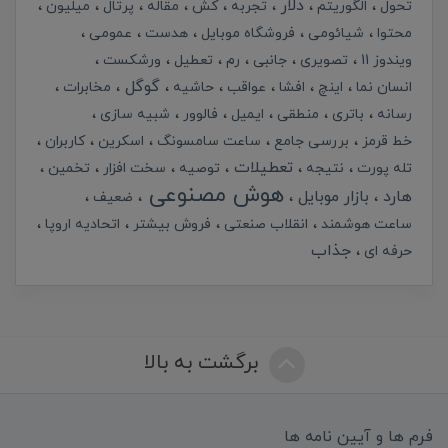
دلار
تحول
الگوریتم
تجربه
کش
مقاله
پرتال
میلیون
محتوا
شیائومی
فروشگاه موبایل
هدست
عمومی
ویندوز 11
تصویری
جانبی
رم
تعطیل
ورشکست
گوگل
انسان نما
اینچ
افشا
عواقب
حاشیه
مخابرات
رسانه
باتری
منطقی
ایمیل
فالوور
شبیه سازی
خط قرمز
بررسی جامع
ساعت سامسونگ
اسکرین
کاربران
تعطیلات
تله پورت
نتیجه
توصیه
سخت افزار
تخمین
هوش مصنوعی
هارد
بازار موبایل
ضعیف
ساعت هوشمند
انقلاب صنعتی
فروش بیشتر
اتحادیه اروپا
جذاب
حرفه ای
برگشت به بالا
فرم ها و آیین نامه ها