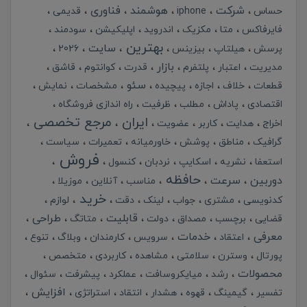
شرکت
هوشمند
فناوری
حساس
iphone
قدیمی
فایرفاکس
متا
مکزیک
اندروید
اپلیکیشن
سودمند
بهترین
سایت
پرسش
هیلتاپ
بیزینس
2026
بازار
مدیریت
اعتبار
پلتفرم
قدرت
کوانتوم
قاشق
سئو
قطعات
خلاف
اجازه
پیچیده
مشخصات
نمایش
اقتصادی
پاداش
مطلب
ظرفیت
راه اندازی فروشگاه
ایران
مرجع تخصصی
اخراج
هدایت
کاربر
عضویت
گرافیک
مناطق
پوشش
خاورمیانه
تعمیرات
سیاست
فروش
استعفا
نشریه
اسکایپ
نردبان
کنسول
حافظه
دوربین
سرعت
مناسب
آنلاین
موزیلا
خرید
کدنویسی
مشتری
جواب
لینک
دقت
لوازم
قابلیت
طراحی
قضایی
برچسب
مصداق
دولت
متاتگ
معرفی
خدمات
اعتقاد
سرویس
کارمندان
وبلاگ
تنوع
پورتال
وسترن
سلامتی
مشاهده
کاربردی
متخصص
محصولات
رشد
میایکروسافت
عملکرد
پیشرفت
سئوال
افزایش
تفسیر
گیمینگ
قهوه
هشدار
انتقاد
استراتژی