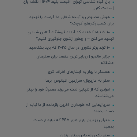
باغ گیاه شناسی تهران | قیمت بلیط ۱۴۰۴ | نقشه باغ
| ساعت کاری
هوش مصنوعی و آینده شغلی ما: فرصت یا تهدید
برای کسب‌وکارهای کوچک؟
۱۰ اشتباه کشنده که آینده فروشگاه آنلاین شما رو
تهدید می‌کنن – و چطور ازشون جلوگیری کنیم؟
۱۰ ترند برتر فناوری در سال ۲۰۲۵ که باید بشناسید
جزایر مالدیو | رویایی‌ترین مقصد برای سفرهای
عاشقانه
همسفر با بهار به آبشارهای اطراف کرج
سفر به مازیچال؛ سرزمین اقیانوس ابرها
افرادی که از تنهایی لذت می‌برند معمولاً خود را بهتر
می‌شناسند
سریال‌هایی که طرفداران آخرین بازمانده از ما نباید از
دست بدهند
معرفی بهترین بازی های PS5 که نباید از دست
بدهید
سفر یک روزه به روستای رندان