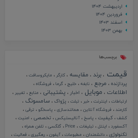
ارديبهشت 1404
فروردین 1404
اسفند 1403
بهمن 1403
برچسب‌ها
قیمت
برند
مقایسه
کارگر
مایکروسافت
مرجع
پردازنده
نابغه
خلیج
گرما
فروشگاه
موبایل
اطلاعات
پشتیبانی
اخبار
منابع
تغییر
سامسونگ
پژواک
ارتباطات
اینترنت
خبر
تبلت
کارمند
فروشگاه آنلاین
همانندسازی
پاسخگو
ترقی
کیفیت
تخصصی
کشف
پاسخ
آنالیستیکس
امنیت
آکسفورد
اینتل
تبلیغات
Price
گلگسی
تلفن همراه
تکنولوژی
دانشمندان
مطبوعات
آیفون
رهگیری
فعالیت