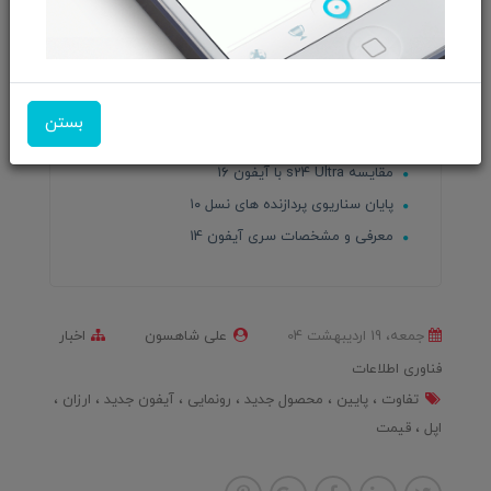
پایان راه اسکایپ
هوش مصنوعی ناجی کارمندان یا نردبان ترقی؟
چگونه بازدید سایت خود را افزایش دهیم؟
بهترین گوشی های شیائومی
بستن
تاریخچه هوش مصنوعی
مقایسه s24 Ultra با آیفون ۱۶
پایان سناریوی پردازنده های نسل ۱۰
معرفی و مشخصات سری آیفون 14
جمعه، 19 ارديبهشت 04
علی شاهسون
اخبار
فناوری اطلاعات
تفاوت
پایین
محصول جدید
رونمایی
آیفون جدید
ارزان
اپل
قیمت