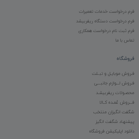
فرم درخواست خدمات تعمیرات
فرم درخواست دستگاه ریفربیشد
فرم ثبت نام درخواست همکاری
تماس با ما
فروشگاه
فـروش موبایـل و تبــلت
فـروش لـــوازم جانبـــی
محصـولات ریفربیشـد
فـــروش عُمـده کــالا
شگفت انگیزان منتخب
پیشنهـاد شگفت انگیز
دانلود اپلیکیشن فروشگاه