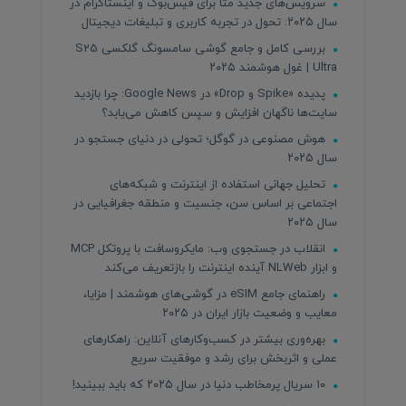
سرویس‌های جدید متا برای فیس‌بوک و اینستاگرام در
سال ۲۰۲۵: تحول در تجربه کاربری و تبلیغات دیجیتال
بررسی کامل و جامع گوشی سامسونگ گلکسی S25
Ultra | غول هوشمند ۲۰۲۵
پدیده «Spike و Drop» در Google News: چرا بازدید
سایت‌ها ناگهان افزایش و سپس کاهش می‌یابد؟
هوش مصنوعی در گوگل؛ تحولی در دنیای جستجو در
سال ۲۰۲۵
تحلیل جهانی استفاده از اینترنت و شبکه‌های
اجتماعی بر اساس سن، جنسیت و منطقه جغرافیایی در
سال ۲۰۲۵
انقلاب در جستجوی وب: مایکروسافت با پروتکل MCP
و ابزار NLWeb آینده اینترنت را بازتعریف می‌کند
راهنمای جامع eSIM در گوشی‌های هوشمند | مزایا،
معایب و وضعیت بازار ایران در ۲۰۲۵
بهره‌وری بیشتر در کسب‌وکارهای آنلاین: راهکارهای
عملی و اثربخش برای رشد و موفقیت سریع
۱۰ سریال پرمخاطب دنیا در سال ۲۰۲۵ که باید ببینید!