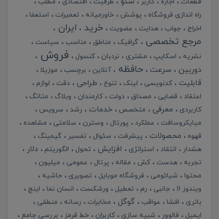
سئو
قطعات
اجازه
کاربر
ظرفیت
اقتصادی
مطلب
راه اندازی فروشگاه
پوشش
خاورمیانه
تعمیرات
استعفا
خرید
ایران
اخراج
جواب
هدایت
عضویت
مرجع تخصصی
گرافیک
مناطق
مناسب
سیاست
فروش
نشریه
اسکایپ
مشتری
نردبان
کنسول
حافظه
دوربین
سرعت
آنلاین
برچسب
موزیلا
قابلیت
طراحی
کدنویسی
لینک
تنوع
دقت
لوازم
اعتقاد
قضایی
مصداق
دولت
کارمندان
وبلاگ
متاتگ
معرفی
خدمات
کاربردی
متخصص
رشد
سرویس
میایکروسافت
عملکرد
پورتال
وسترن
سلامتی
مشاهده
محصولات
قهوه
پیشرفت
سئوال
تفسیر
گیمینگ
افزایش
دلار
هشدار
انتقاد
استراتژی
تحول
الگوریتم
تجربه
هدست
کش
مقاله
پرتال
عمومی
میلیون
محتوا
شیائومی
فروشگاه موبایل
تصویری
حاشیه
ویندوز 11
جانبی
رم
تعطیل
ورشکست
انسان نما
اینچ
گوگل
باتری
افشا
عواقب
مخابرات
رسانه
منطقی
ایمیل
فالوور
شبیه سازی
کاربران
خط قرمز
بررسی جامع