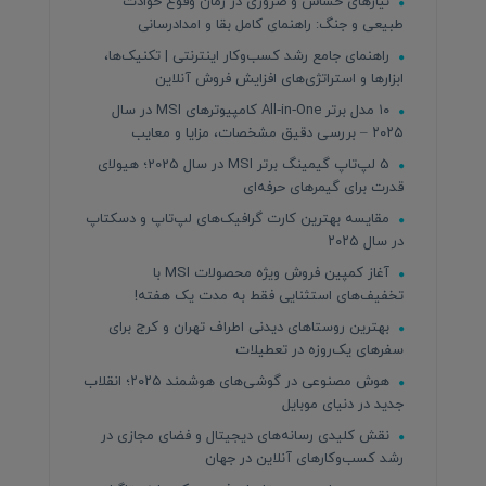
نیازهای حساس و ضروری در زمان وقوع حوادث
طبیعی و جنگ: راهنمای کامل بقا و امدادرسانی
راهنمای جامع رشد کسب‌وکار اینترنتی | تکنیک‌ها،
ابزارها و استراتژی‌های افزایش فروش آنلاین
۱۰ مدل برتر All‑in‑One کامپیوترهای MSI در سال
۲۰۲۵ – بررسی دقیق مشخصات، مزایا و معایب
5 لپ‌تاپ گیمینگ برتر MSI در سال 2025؛ هیولای
قدرت برای گیمرهای حرفه‌ای
مقایسه بهترین کارت گرافیک‌های لپ‌تاپ و دسکتاپ
در سال ۲۰۲۵
آغاز کمپین فروش ویژه محصولات MSI با
تخفیف‌های استثنایی فقط به مدت یک هفته!
بهترین روستاهای دیدنی اطراف تهران و کرج برای
سفرهای یک‌روزه در تعطیلات
هوش مصنوعی در گوشی‌های هوشمند ۲۰۲۵؛ انقلاب
جدید در دنیای موبایل
نقش کلیدی رسانه‌های دیجیتال و فضای مجازی در
رشد کسب‌وکارهای آنلاین در جهان