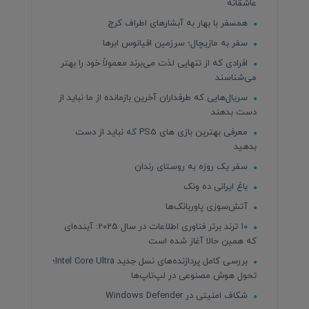
عاشقانه
همسفر با بهار به آبشارهای اطراف کرج
سفر به مازیچال؛ سرزمین اقیانوس ابرها
افرادی که از تنهایی لذت می‌برند معمولاً خود را بهتر
می‌شناسند
سریال‌هایی که طرفداران آخرین بازمانده از ما نباید از
دست بدهند
معرفی بهترین بازی های PS5 که نباید از دست
بدهید
سفر یک روزه به روستای رندان
باغ ایرانی ده ونک
آتش‌سوزی پاوربانک‌ها
10 ترند برتر فناوری اطلاعات در سال 2025: آینده‌ای
که همین حالا آغاز شده است
بررسی کامل پردازنده‌های نسل جدید Intel Core Ultra؛
تحول هوش مصنوعی در لپ‌تاپ‌ها
شکاف امنیتی در Windows Defender