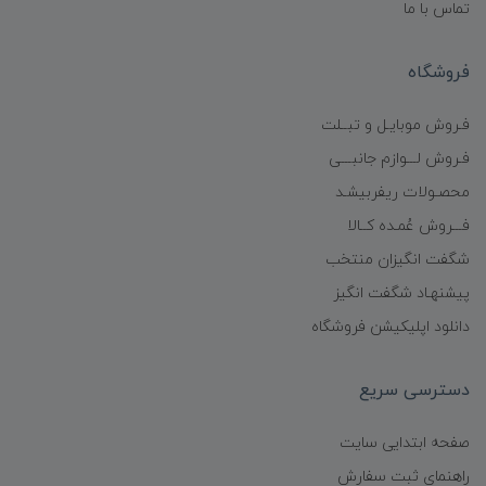
تماس با ما
فروشگاه
فـروش موبایـل و تبــلت
فـروش لـــوازم جانبـــی
محصـولات ریفربیشـد
فـــروش عُمـده کــالا
شگفت انگیزان منتخب
پیشنهـاد شگفت انگیز
دانلود اپلیکیشن فروشگاه
دسترسی سریع
صفحه ابتدایی سایت
راهنمای ثبت سفارش