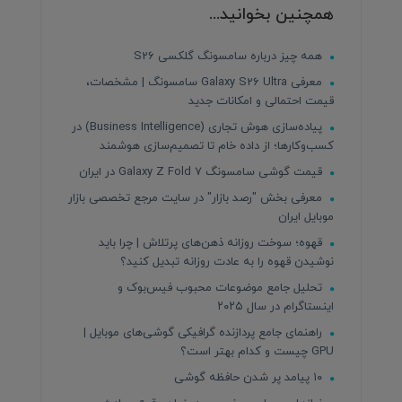
همچنین بخوانید...
همه چیز درباره سامسونگ گلکسی S26
معرفی Galaxy S26 Ultra سامسونگ | مشخصات،
قیمت احتمالی و امکانات جدید
پیاده‌سازی هوش تجاری (Business Intelligence) در
کسب‌وکارها؛ از داده خام تا تصمیم‌سازی هوشمند
قیمت گوشی سامسونگ Galaxy Z Fold 7 در ایران
معرفی بخش "رصد بازار" در سایت مرجع تخصصی بازار
موبایل ایران
قهوه؛ سوخت روزانه ذهن‌های پرتلاش | چرا باید
نوشیدن قهوه را به عادت روزانه تبدیل کنید؟
تحلیل جامع موضوعات محبوب فیس‌بوک و
اینستاگرام در سال ۲۰۲۵
راهنمای جامع پردازنده‌ گرافیکی گوشی‌های موبایل |
GPU چیست و کدام بهتر است؟
۱۰ پیامد پر شدن حافظه گوشی