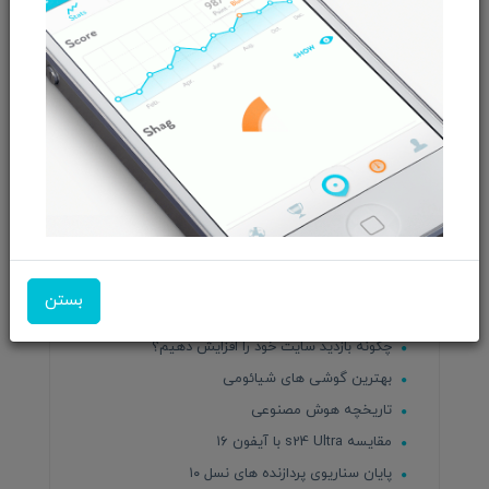
حرفه‌ای
قابلیت جدید چت جی‌پی‌تی
قاشق برقی که زبان شما را فریب می‌دهد
قابلیت‌های هدست ویژن پرو اپل
مقاله بهترین لپ‌تاپ‌های گیمینگ موجود در بازار
ایران
واکنش منفی کاربران به سیاست های جدید موزیلا
متا کارمندان افشاگر را اخراج می‌کند
استراتژی رشد
پایان راه اسکایپ
بستن
هوش مصنوعی ناجی کارمندان یا نردبان ترقی؟
چگونه بازدید سایت خود را افزایش دهیم؟
بهترین گوشی های شیائومی
تاریخچه هوش مصنوعی
مقایسه s24 Ultra با آیفون ۱۶
پایان سناریوی پردازنده های نسل ۱۰