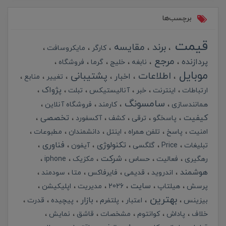
برچسب‌ها
قیمت
برند
مقایسه
کارگر
مایکروسافت
مرجع
پردازنده
نابغه
خلیج
گرما
فروشگاه
موبایل
اطلاعات
پشتیبانی
اخبار
تغییر
منابع
پژواک
ارتباطات
اینترنت
خبر
آنالیستیکس
تبلت
سامسونگ
همانندسازی
کارمند
فروشگاه آنلاین
کیفیت
تخصصی
پاسخگو
ترقی
کشف
آکسفورد
امنیت
پاسخ
تلفن همراه
اینتل
دانشمندان
مطبوعات
تکنولوژی
فناوری
تبلیغات
Price
گلگسی
آیفون
شرکت
رهگیری
فعالیت
حساس
مکزیک
iphone
هوشمند
اندروید
قدیمی
فایرفاکس
متا
سودمند
سایت
پرسش
هیلتاپ
2026
مدیریت
اپلیکیشن
بهترین
بازار
بیزینس
اعتبار
پلتفرم
پیچیده
قدرت
خلاف
پاداش
کوانتوم
مشخصات
قاشق
نمایش