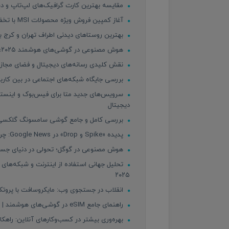
مقایسه بهترین کارت گرافیک‌های لپ‌تاپ و دسکت
آغاز کمپین فروش ویژه محصولات MSI با تخفیف‌های استثنایی فقط به مدت یک هفته!
بهترین روستاهای دیدنی اطراف تهران و کرج ب
هوش مصنوعی در گوشی‌های هوشمند ۲۰۲۵؛ انقلاب جدید در دنیای موبایل
نقش کلیدی رسانه‌های دیجیتال و فضای مجازی
بررسی جایگاه شبکه‌های اجتماعی در بین کاربران 
دیجیتال
بررسی کامل و جامع گوشی سامسونگ گلکسی S25 Ultra | غول هوشمند ۲۵
پدیده «Spike و Drop» در Google News: چرا بازدید سایت‌ها ناگهان افزایش و سپس کاهش می‌یابد؟
هوش مصنوعی در گوگل؛ تحولی در دنیای جستجو 
تحلیل جهانی استفاده از اینترنت و شبکه‌های
۲۰۲۵
انقلاب در جستجوی وب: مایکروسافت با پروتکل MCP و ابزار NLWeb آینده اینترنت را بازتعریف می
راهنمای جامع eSIM در گوشی‌های هوشمند | مزایا، معایب و وضعیت بازار ایران در ۲۰۲۵
بهره‌وری بیشتر در کسب‌وکارهای آنلاین: راه