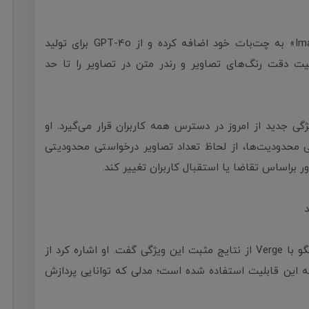
OpenAI ویژگی جدیدی با نام «Images in ChatGPT» به چت‌بات خود اضافه کرده و از GPT-4o برای تولید
لیت دقت رنگ‌های تصاویر و رندر متن در تصاویر را تا حد
فته «تارا کریستینسن»، سخنگوی OpenAI ویژگی جدید از امروز در دسترس همه کاربران قرار می‌گیرد. او
ه عادی ChatGPT باوجود بعضی محدودیت‌ها، از لحاظ تعداد تصاویر درخواستی محدودیتی
ر براساس تقاضا یا استقبال کاربران تغییر کند.
«گابریل گو»، مدیر تیم تحقیقاتی OpenAI، در گفتگو با Verge از نتایج مثبت این ویژگی گفت. او اشاره کرد از
ی پردازش و توسعه این قابلیت استفاده شده است؛ مدلی که توانایی پردازش