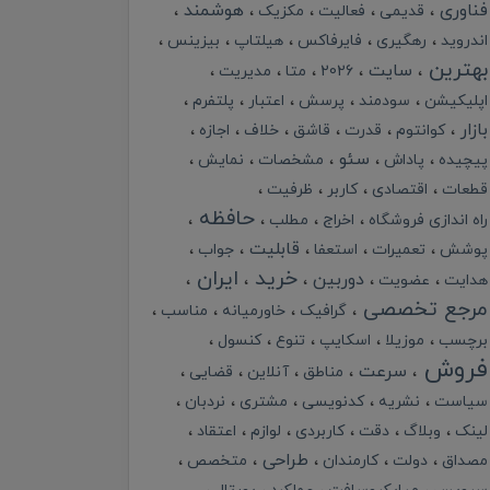
فناوری
هوشمند
قدیمی
فعالیت
مکزیک
اندروید
رهگیری
فایرفاکس
هیلتاپ
بیزینس
بهترین
سایت
2026
متا
مدیریت
اپلیکیشن
سودمند
پرسش
اعتبار
پلتفرم
بازار
کوانتوم
قدرت
قاشق
خلاف
اجازه
سئو
پیچیده
پاداش
مشخصات
نمایش
قطعات
اقتصادی
کاربر
ظرفیت
حافظه
راه اندازی فروشگاه
اخراج
مطلب
قابلیت
پوشش
تعمیرات
استعفا
جواب
خرید
ایران
دوربین
هدایت
عضویت
مرجع تخصصی
گرافیک
خاورمیانه
مناسب
برچسب
موزیلا
اسکایپ
تنوع
کنسول
فروش
سرعت
مناطق
آنلاین
قضایی
سیاست
نشریه
کدنویسی
مشتری
نردبان
لینک
وبلاگ
دقت
کاربردی
لوازم
اعتقاد
طراحی
مصداق
دولت
کارمندان
متخصص