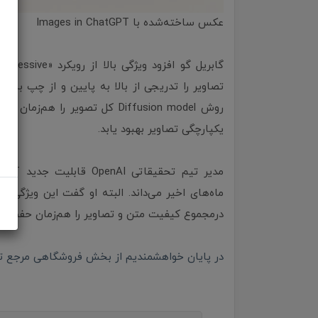
عکس ساخته‌شده با Images in ChatGPT
روش Diffusion model کل تصویر ر
یکپارچگی تصاویر بهبود یابد.
ماه‌های اخیر می‌داند. البته او گفت این ویژگی 
درمجموع کیفیت متن و تصاویر را هم‌زمان حفظ می‌
در پایان خواهشمندیم از بخش فروشگاهی مرجع تخصص