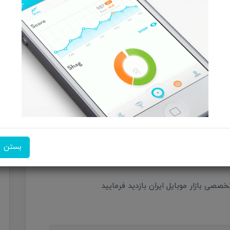
گابریل گو افزود ویژگی بالا از رویکرد «Autoregressive» استفاده می‌کند؛ یعنی ChatGPT مثل نوشتن متون
تصاویر را تدریجی از بالا به پایین و از چپ به راست می‌سازد. درحالی‌که مدل‌های قبلی مثل DALL·E براساس
ا هم‌زمان پردازش و طراحی می‌کردند. همین موضوع احتمالاً باعث شده تا
مدیر تیم تحقیقاتی OpenAI قابلیت جدید ChatGPT را نتیجه تست‌های متعدد و بعضاً تکراری تیمش در
هنوز در پردازش متون ریز و کوچک در تصاویر مشکل دارد اما
بستن
کند.
ی بازار موبایل ایران بازدید فرمایید