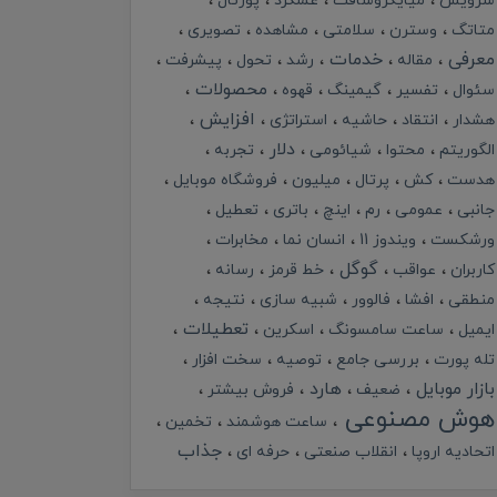
سرویس
میایکروسافت
عملکرد
پورتال
متاتگ
وسترن
سلامتی
مشاهده
تصویری
معرفی
خدمات
مقاله
رشد
تحول
پیشرفت
محصولات
سئوال
تفسیر
گیمینگ
قهوه
افزایش
هشدار
انتقاد
حاشیه
استراتژی
دلار
الگوریتم
محتوا
شیائومی
تجربه
هدست
کش
پرتال
میلیون
فروشگاه موبایل
جانبی
عمومی
رم
اینچ
باتری
تعطیل
ورشکست
ویندوز 11
انسان نما
مخابرات
گوگل
کاربران
عواقب
خط قرمز
رسانه
منطقی
افشا
فالوور
شبیه سازی
نتیجه
تعطیلات
ایمیل
ساعت سامسونگ
اسکرین
تله پورت
بررسی جامع
توصیه
سخت افزار
بازار موبایل
هارد
ضعیف
فروش بیشتر
هوش مصنوعی
ساعت هوشمند
تخمین
جذاب
اتحادیه اروپا
انقلاب صنعتی
حرفه ای