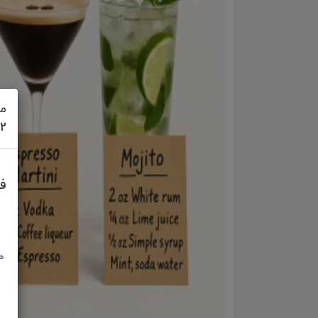
مش
622
ف
ه