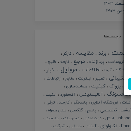
اسفند 1403
بهمن 1403
برچسب‌ها
قیمت
برند
مقایسه
کارگر
مرجع
پردازنده
مایکروسافت
نابغه
خلیج
موبایل
اطلاعات
اخبار
فروشگاه
گرما
پشتیبانی
تغییر
اینترنت
منابع
ارتباطات
پژواک
کیفیت
خبر
همانندسازی
سامسونگ
آنالیستیکس
آکسفورد
امنیت
تبلت
فروشگاه آنلاین
پاسخگو
کارمند
ترقی
تخصصی
کشف
پاسخ
گلگسی
تلفن همراه
iphone
اینتل
دانشمندان
مطبوعات
تبلیغات
تکنولوژی
شرکت
Price
آیفون
حساس