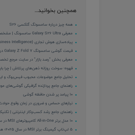
همچنین بخوانید...
همه چیز درباره سامسونگ گلکسی S26
معرفی Galaxy S26 Ultra سامسونگ | مشخصات، قیمت احتمالی و امکانات جدید
پیاده‌سازی هوش تجاری (Business Intelligence) در کسب‌وکارها؛ از داده خام تا تصمیم‌سازی هوشمند
قیمت گوشی سامسونگ Galaxy Z Fold 7 در ایران
معرفی بخش "رصد بازار" در سایت مرجع تخصصی 
قهوه؛ سوخت روزانه ذهن‌های پرتلاش | چرا باید
تحلیل جامع موضوعات محبوب فیس‌بوک و اینستاگ
راهنمای جامع پردازنده‌ گرافیکی گوشی‌های موبایل | GPU چیست و کدام به
۱۰ پیامد پر شدن حافظه گوشی
نیازهای حساس و ضروری در زمان وقوع حوادث ط
راهنمای جامع رشد کسب‌وکار اینترنتی | تکنیک‌ه
۱۰ مدل برتر All‑in‑One کامپیوترهای MSI در سال ۲۰۲۵ – بررسی دقیق مشخصات، مزایا و معایب
5 لپ‌تاپ گیمینگ برتر MSI در سال 2025؛ هیولای قدرت برای گیمرهای حرفه‌ای