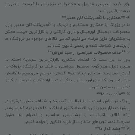
برای خرید اینترنتی موبایل و محصولات دیجیتال با کیفیت واقعی و
قیمت رقابتی است.
🌟
**همکاری با تأمین‌کنندگان معتبر**
ما در پژواک با همکاری مستقیم و نزدیک با تأمین‌کنندگان معتبر بازار،
محصولات دیجیتال اورجینال و دارای گارانتی را با نازل‌ترین قیمت ممکن
به مشتریان عزیز عرضه می‌کنیم. تمامی کالاهای موجود در فروشگاه ما
از برندهای شناخته‌شده و رسمی تأمین شده‌اند.
✅
**حذف محصولات غیراصلی از سبد فروش**
باور ما این است که اعتماد مشتری باارزش‌ترین سرمایه است. به
همین دلیل، هیچ‌گونه محصول غیراصلی یا فیک در فروشگاه پژواک به
فروش نمی‌رسد. ما برای ایجاد تنوع قیمتی، ترجیح می‌دهیم با کاهش
حاشیه سود، کالاهای اورجینال و با کیفیت را ارائه کنیم تا رضایت کامل
مشتریان تضمین شود.
🎯
**مأموریت ما**
پژواک در تلاش است تا با فعالیت گسترده و شفاف، نقش مؤثری در
پیشرفت بازار دیجیتال و اقتصاد کشور ایفا کند. ما متعهدیم که علاوه بر
ارائه کالای باکیفیت، با پشتیبانی مناسب و احترام به حقوق
مصرف‌کننده، تجربه‌ای متفاوت از خرید آنلاین را فراهم کنیم.
🚀
**چشم‌انداز ما**