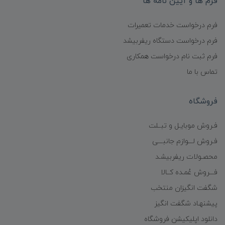
فرم ها و آیین نامه ها
فرم درخواست خدمات تعمیرات
فرم درخواست دستگاه ریفربیشد
فرم ثبت نام درخواست همکاری
تماس با ما
فروشگاه
فـروش موبایـل و تبــلت
فـروش لـــوازم جانبـــی
محصـولات ریفربیشـد
فـــروش عُمـده کــالا
شگفت انگیزان منتخب
پیشنهـاد شگفت انگیز
دانلود اپلیکیشن فروشگاه