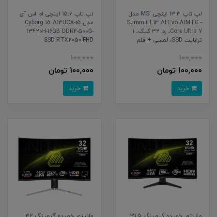
لپ تاپ 13.3 اینچی MSI مدل
لپ تاپ 15.6 اینچی ام اس آی
Summit E13 AI Evo A1MTG -
مدل Cyborg 15 A13UCX-i5
Core Ultra 7، رم 32 گیگ، 1
13420H-16GB DDR4-500G-
ترابایت SSD، لمسی + قلم
SSD-RTX2050-FHD
100,000
100,000
100,000 تومان
100,000 تومان
خرید
خرید
مانیتور خمیده گیمینگ 31.5
مانیتور خمیده گیمینگ 32