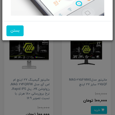
100,000 تومان
خرید
خرید
بستن
مانیتور مدلMAG-275F-MAG
مانیتور گیمینگ 27 اینچ ام
275QF سایز 27 اینچ
اس آی مدل MAG 274QRFW،
رزولوشن 2K، پنل Rapid IPS،
100,000
نرخ بروزرسانی 180 هرتز، با
نسبت تصویر 16:9
100,000 تومان
100,000
خرید
100,000 تومان