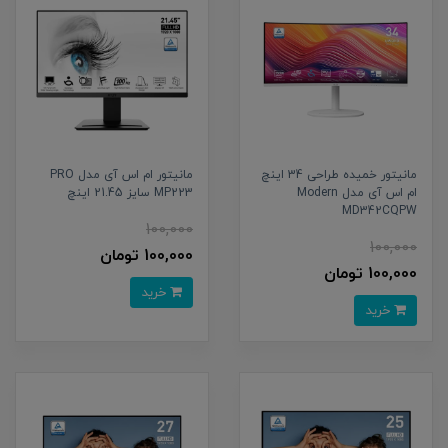
مانیتور خمیده طراحی 34 اینچ
مانیتور ام اس آی مدل PRO
ام اس آی مدل Modern
MP223 سایز 21.45 اینچ
MD342CQPW
100,000
100,000
100,000 تومان
100,000 تومان
خرید
خرید