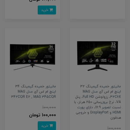
خرید
مانیتور خمیده گیمینگ 32
مانیتور خمیده گیمینگ 34
اینچ ام اس آی مدل MAG
اینچ ام اس آی مدل MAG
32C6X، رزولوشن Full HD، پنل
342CQR E2 , MAG 345CQR
VA، نرخ بروزرسانی 250 هرتز، با
100,000
نسبت تصویر 16:9، دارای پورت
HDMI و DisplayPort و خروجی
100,000 تومان
هدفون
خرید
100,000