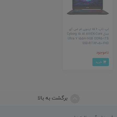
لپ تاپ 15.6 اینچی ام اس آی
مدل Cyborg 15 AI A1VEK-Core
Ultra 7 155H-16GB DDR5-1TB
SSD-RTX4050-FHD
ناموجود
خرید
برگشت به بالا