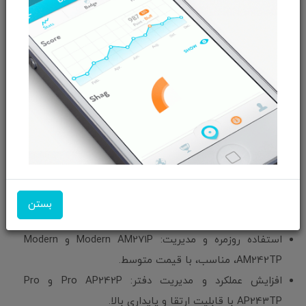
انتخاب برای استفاده عمومی و تجاری است
Pro AP242P 14M با پردازنده Raptor Lake و نمایشگر ۱۰۰Hz،
گزینه قدرتمند برای دفاتر با قابلیت ارتقا و پورت‌های
فراوان
Pro AP243TP مناسب برای استفاده‌های لمسی و کاربردی با
امکانات چشم‌پوش چشم (Eye-Care Panel)
مدل‌های با نمایشگر بزرگ‌تر (۲۷ اینچی) از Pro AP272P
گزینه مناسبی برای مانیتورینگ و طراحی هستند، اما گرافیک
مجتمع محدودیت دارد .
📌 جمع‌بندی و توصیه‌های خرید
بستن
استفاده روزمره و مدیریت: Modern AM271P و Modern
AM242TP، مناسب، با قیمت متوسط.
افزایش عملکرد و مدیریت دفتر: Pro AP242P و Pro
AP243TP با قابلیت ارتقا و پایداری بالا.