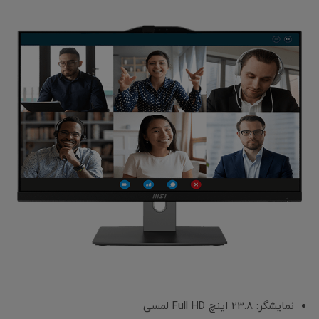
نمایشگر: ۲۳.۸ اینچ Full HD لمسی