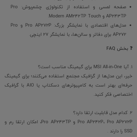
صفحه لمسی و استفاده از تکنولوژی چشم‌پوش: Pro
AP243TP و Modern AM242TP Touch.
مدل‌های اقتصادی با نمایشگر بزرگ: Pro AP272P و Pro
AP272 برای دفاتر و سالن‌ها، با نمایشگر ۲۷ اینچی.
❓ بخش FAQ
۱. آیا MSI All‑in‑One برای گیمینگ مناسب است؟
خیر، این مدل‌ها از گرافیک مجتمع استفاده می‌کنند؛ برای گیمینگ
حرفه‌ای بهتر است به کامپیوترهای دسکتاپ یا AIO با گرافیک
اختصاصی فکر کنید.
۲. کدام مدل قابلیت ارتقا دارد؟
Pro AP242P، Pro AP272P و Pro AP243TP، امکان ارتقا رم و
SSD را دارند .