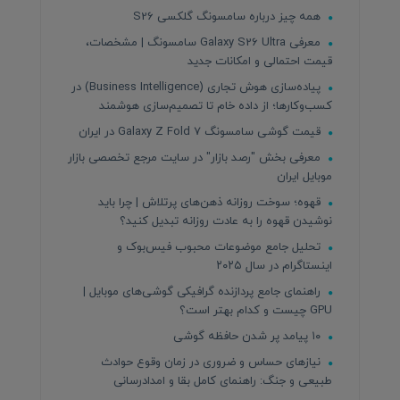
همه چیز درباره سامسونگ گلکسی S26
معرفی Galaxy S26 Ultra سامسونگ | مشخصات،
قیمت احتمالی و امکانات جدید
پیاده‌سازی هوش تجاری (Business Intelligence) در
کسب‌وکارها؛ از داده خام تا تصمیم‌سازی هوشمند
قیمت گوشی سامسونگ Galaxy Z Fold 7 در ایران
معرفی بخش "رصد بازار" در سایت مرجع تخصصی بازار
موبایل ایران
قهوه؛ سوخت روزانه ذهن‌های پرتلاش | چرا باید
نوشیدن قهوه را به عادت روزانه تبدیل کنید؟
تحلیل جامع موضوعات محبوب فیس‌بوک و
اینستاگرام در سال ۲۰۲۵
راهنمای جامع پردازنده‌ گرافیکی گوشی‌های موبایل |
GPU چیست و کدام بهتر است؟
۱۰ پیامد پر شدن حافظه گوشی
نیازهای حساس و ضروری در زمان وقوع حوادث
طبیعی و جنگ: راهنمای کامل بقا و امدادرسانی