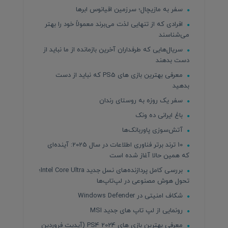
سفر به مازیچال؛ سرزمین اقیانوس ابرها
افرادی که از تنهایی لذت می‌برند معمولاً خود را بهتر
می‌شناسند
سریال‌هایی که طرفداران آخرین بازمانده از ما نباید از
دست بدهند
معرفی بهترین بازی های PS5 که نباید از دست
بدهید
سفر یک روزه به روستای رندان
باغ ایرانی ده ونک
آتش‌سوزی پاوربانک‌ها
10 ترند برتر فناوری اطلاعات در سال 2025: آینده‌ای
که همین حالا آغاز شده است
بررسی کامل پردازنده‌های نسل جدید Intel Core Ultra؛
تحول هوش مصنوعی در لپ‌تاپ‌ها
شکاف امنیتی در Windows Defender
رونمایی از لپ تاپ های جدید MSI
معرفی بهترین بازی های PS4 2024 (آپدیت فروردین