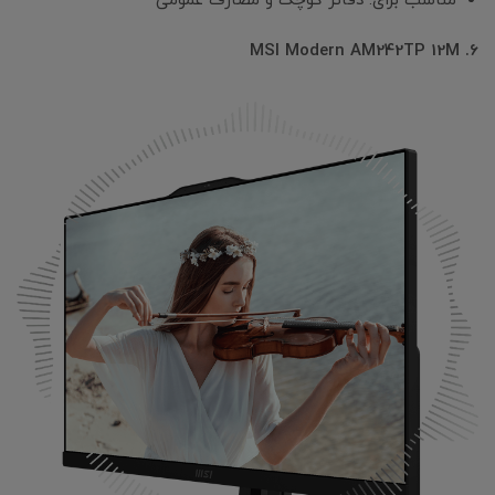
مناسب برای: دفاتر کوچک و مصارف عمومی
6. MSI Modern AM242TP 12M