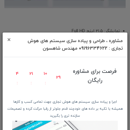
نمایشگر: ۲۱.۵ اینچ Full HD
×
پردازنده: Intel Core i7-13700
مشاوره ، طراحی و پیاده سازی سیستم های هوش
تجاری : 09196334622 مهندس شاهسون
رم و حافظه: ۱۶ گیگابایت / ۵۱۲ گیگابایت SSD
گرافیک: Intel UHD
ویژگی‌ها:
فرصت برای مشاوره
4
21
10
کیس فشرده برای صرفه‌جویی فضا
27
رایگان
پورت‌های متنوع و کارآمد
مناسب برای: دفاتر با فضای محدود
اجرا و پیاده سازی سیستم های هوش تجاری جهت تمامی کسب و کارها
✅ نکات مهم:
همیشه با تکیه بر داده های خودچند قدم جلوتر از رقبا حرکت کرده و تصمیمات
سازنده تری را بگیرید
Modern AM271P 11M با پردازنده و رم قوی، به‌صرفه‌ترین