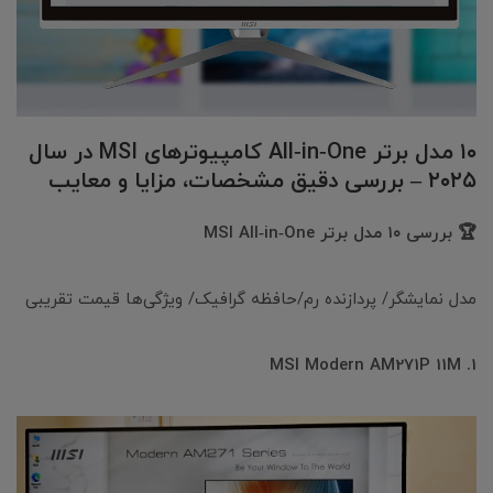
۱۰ مدل برتر All‑in‑One کامپیوترهای MSI در سال
۲۰۲۵ – بررسی دقیق مشخصات، مزایا و معایب
🏆 بررسی ۱۰ مدل برتر MSI All‑in‑One
مدل نمایشگر/ پردازنده رم/حافظه گرافیک/ ویژگی‌ها قیمت تقریبی
1. MSI Modern AM271P 11M