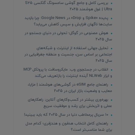
بررسی کامل و جامع گوشی سامسونگ گلکسی S25
Ultra | غول هوشمند ۲۰۲۵
پدیده «Spike و Drop» در Google News: چرا بازدید
سایت‌ها ناگهان افزایش و سپس کاهش می‌یابد؟
هوش مصنوعی در گوگل؛ تحولی در دنیای جستجو در
سال ۲۰۲۵
تحلیل جهانی استفاده از اینترنت و شبکه‌های
اجتماعی بر اساس سن، جنسیت و منطقه جغرافیایی در
سال ۲۰۲۵
انقلاب در جستجوی وب: مایکروسافت با پروتکل MCP
و ابزار NLWeb آینده اینترنت را بازتعریف می‌کند
راهنمای جامع eSIM در گوشی‌های هوشمند | مزایا،
معایب و وضعیت بازار ایران در ۲۰۲۵
بهره‌وری بیشتر در کسب‌وکارهای آنلاین: راهکارهای
عملی و اثربخش برای رشد و موفقیت سریع
۱۰ سریال پرمخاطب دنیا در سال ۲۰۲۵ که باید ببینید!
راهنمای کامل انتخاب هدفون و هندزفری؛ کدام مدل
برای شما مناسب‌تر است؟