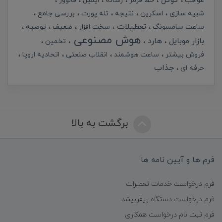
گوگل
عواقب
خط قرمز
رسانه
ایمیل
فالوور
شبیه سازی
اسکرین
نتیجه
تله پورت
بررسی جامع
تعطیلات
ساعت سامسونگ
سخت افزار
ضعیف
توصیه
هوش مصنوعی
بازار موبایل
هارد
تخمین
فروش بیشتر
ساعت هوشمند
انقلاب صنعتی
اتحادیه اروپا
جذاب
حرفه ای
برگشت به بالا
فرم ها و آیین نامه ها
فرم درخواست خدمات تعمیرات
فرم درخواست دستگاه ریفربیشد
فرم ثبت نام درخواست همکاری