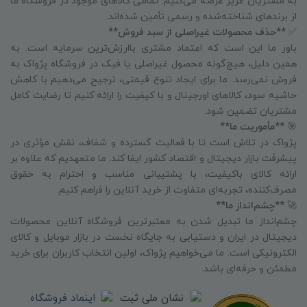
به مشتریان عزیز عرضه می‌کنیم. تمامی کالاهای موجود در فروشگاه ما
از برندهای شناخته‌شده و رسمی تأمین شده‌اند.
✅
**حذف محصولات غیراصلی از سبد فروش**
باور ما این است که اعتماد مشتری باارزش‌ترین سرمایه است. به
همین دلیل، هیچ‌گونه محصول غیراصلی یا فیک در فروشگاه پژواک به
فروش نمی‌رسد. ما برای ایجاد تنوع قیمتی، ترجیح می‌دهیم با کاهش
حاشیه سود، کالاهای اورجینال و با کیفیت را ارائه کنیم تا رضایت کامل
مشتریان تضمین شود.
🎯
**مأموریت ما**
پژواک در تلاش است تا با فعالیت گسترده و شفاف، نقش مؤثری در
پیشرفت بازار دیجیتال و اقتصاد کشور ایفا کند. ما متعهدیم که علاوه بر
ارائه کالای باکیفیت، با پشتیبانی مناسب و احترام به حقوق
مصرف‌کننده، تجربه‌ای متفاوت از خرید آنلاین را فراهم کنیم.
🚀
**چشم‌انداز ما**
چشم‌انداز ما تبدیل شدن به معتبرترین فروشگاه آنلاین محصولات
دیجیتال در ایران و دستیابی به جایگاه نخست در بازار موبایل و کالای
الکترونیکی است. ما می‌خواهیم پژواک، اولین انتخاب کاربران برای خرید
مطمئن و حرفه‌ای باشد.