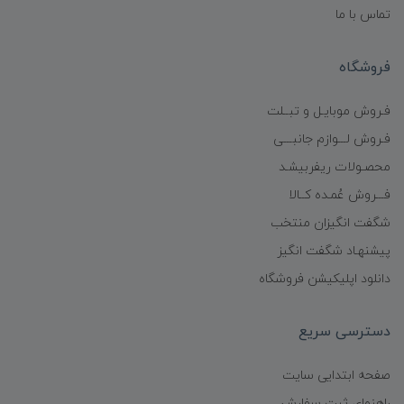
تماس با ما
فروشگاه
فـروش موبایـل و تبــلت
فـروش لـــوازم جانبـــی
محصـولات ریفربیشـد
فـــروش عُمـده کــالا
شگفت انگیزان منتخب
پیشنهـاد شگفت انگیز
دانلود اپلیکیشن فروشگاه
دسترسی سریع
صفحه ابتدایی سایت
راهنمای ثبت سفارش