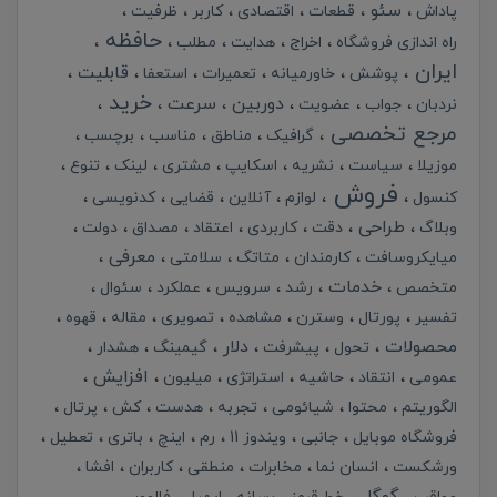
سئو
پاداش
قطعات
اقتصادی
کاربر
ظرفیت
حافظه
راه اندازی فروشگاه
اخراج
هدایت
مطلب
ایران
قابلیت
پوشش
خاورمیانه
تعمیرات
استعفا
خرید
دوربین
سرعت
نردبان
جواب
عضویت
مرجع تخصصی
گرافیک
مناطق
مناسب
برچسب
موزیلا
سیاست
نشریه
اسکایپ
مشتری
لینک
تنوع
فروش
کنسول
لوازم
آنلاین
قضایی
کدنویسی
طراحی
وبلاگ
دقت
کاربردی
اعتقاد
مصداق
دولت
معرفی
میایکروسافت
کارمندان
متاتگ
سلامتی
خدمات
متخصص
رشد
سرویس
عملکرد
سئوال
تفسیر
پورتال
وسترن
مشاهده
تصویری
مقاله
قهوه
محصولات
دلار
تحول
پیشرفت
گیمینگ
هشدار
افزایش
عمومی
انتقاد
حاشیه
استراتژی
میلیون
الگوریتم
محتوا
شیائومی
تجربه
هدست
کش
پرتال
فروشگاه موبایل
جانبی
ویندوز 11
رم
اینچ
باتری
تعطیل
ورشکست
انسان نما
مخابرات
منطقی
کاربران
افشا