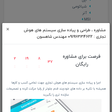
اپل
شیائومی
آنر
MSI
محصولات ریفربیشد
×
مشاوره ، طراحی و پیاده سازی سیستم های هوش
پخش و فروش عمده
تجاری : 09196334622 مهندس شاهسون
کالای استوک و کارکرده
درباره ما
ریفربیشد چیست؟
فرصت برای مشاوره
معرفی همکاران
2
19
8
36
رایگان
معرفی محصولات همکاران
فرم ها و آیین نامه ها
فرم درخواست خدمات تعمیرات
اجرا و پیاده سازی سیستم های هوش تجاری جهت تمامی کسب و کارها
فرم درخواست دستگاه ریفربیشد
همیشه با تکیه بر داده های خودچند قدم جلوتر از رقبا حرکت کرده و تصمیمات
فرم ثبت نام درخواست همکاری
سازنده تری را بگیرید
تماس با ما
رصد بازار
Tech News