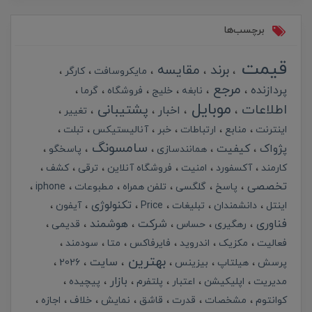
برچسب‌ها
قیمت
برند
مقایسه
مایکروسافت
کارگر
مرجع
پردازنده
نابغه
خلیج
فروشگاه
گرما
موبایل
اطلاعات
پشتیبانی
اخبار
تغییر
اینترنت
منابع
ارتباطات
خبر
آنالیستیکس
تبلت
سامسونگ
پژواک
کیفیت
همانندسازی
پاسخگو
کارمند
آکسفورد
امنیت
فروشگاه آنلاین
ترقی
کشف
تخصصی
پاسخ
گلگسی
تلفن همراه
مطبوعات
iphone
تکنولوژی
اینتل
دانشمندان
تبلیغات
Price
آیفون
فناوری
شرکت
هوشمند
رهگیری
حساس
قدیمی
فعالیت
مکزیک
اندروید
فایرفاکس
متا
سودمند
بهترین
سایت
پرسش
هیلتاپ
بیزینس
2026
بازار
مدیریت
اپلیکیشن
اعتبار
پلتفرم
پیچیده
کوانتوم
مشخصات
قدرت
قاشق
نمایش
خلاف
اجازه