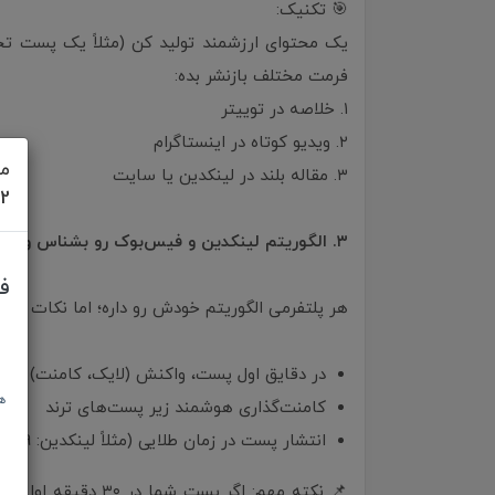
🎯 تکنیک:
فرمت مختلف بازنشر بده:
۱. خلاصه در توییتر
۲. ویدیو کوتاه در اینستاگرام
مش
۳. مقاله بلند در لینکدین یا سایت
622
۳. الگوریتم لینکدین و فیس‌بوک رو بشناس و ازش استفاده کن
ف
هر پلتفرمی الگوریتم خودش رو داره؛ اما نکات م
در دقایق اول پست، واکنش (لایک، کامنت) جم
ه
کامنت‌گذاری هوشمند زیر پست‌های ترند
انتشار پست در زمان طلایی (مثلاً لینکدین: 9 صبح دوشنبه تا چهارشنبه)
📌 نکته مهم: اگر پست