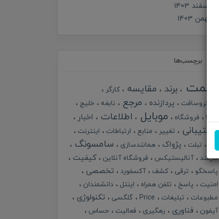
اسفند 1403
بهمن 1403
برچسب‌ها
قیمت
برند
مقایسه
کارگر
مرجع
پردازنده
مایکروسافت
نابغه
خلیج
موبایل
اطلاعات
اخبار
گرما
فروشگاه
پشتیبانی
تغییر
منابع
ارتباطات
اینترنت
سامسونگ
پژواک
خبر
تبلت
همانندسازی
کیفیت
کارمند
آنالیستیکس
فروشگاه آنلاین
تخصصی
پاسخگو
ترقی
کشف
آکسفورد
امنیت
پاسخ
تلفن همراه
اینتل
دانشمندان
تکنولوژی
مطبوعات
تبلیغات
Price
گلگسی
فناوری
آیفون
رهگیری
فعالیت
حساس