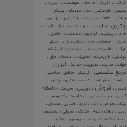
شرکت
هوشمند
مکزیک
iphone
اندروید
قدیمی
فایرفاکس
متا
سودمند
پرسش
هیلتاپ
2026
مدیریت
اپلیکیشن
بیزینس
بهترین
سایت
بازار
اعتبار
پلتفرم
قدرت
خلاف
پیچیده
کوانتوم
مشخصات
قاشق
سئو
نمایش
قطعات
اجازه
پاداش
کاربر
ظرفیت
اقتصادی
مطلب
راه اندازی فروشگاه
پوشش
خاورمیانه
تعمیرات
استعفا
اخراج
خرید
ایران
جواب
هدایت
عضویت
مرجع تخصصی
گرافیک
مناطق
مناسب
سیاست
نشریه
اسکایپ
مشتری
نردبان
فروش
حافظه
دوربین
سرعت
کنسول
قابلیت
آنلاین
برچسب
موزیلا
کدنویسی
طراحی
لینک
دقت
لوازم
قضایی
مصداق
معرفی
دولت
وبلاگ
تنوع
متاتگ
متخصص
خدمات
اعتقاد
رشد
سرویس
عملکرد
کارمندان
پورتال
وسترن
سلامتی
مشاهده