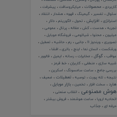
محصولات
کاربردی
میایکروسافت
پیشرفت
سئوال
تفسیر
گیمینگ
قهوه
هشدار
انتقاد
افزایش
دلار
استراتژی
تحول
الگوریتم
تجربه
هدست
کش
مقاله
پرتال
عمومی
میلیون
محتوا
شیائومی
فروشگاه موبایل
تصویری
ویندوز 11
جانبی
رم
حاشیه
تعطیل
ورشکست
انسان نما
اینچ
باتری
افشا
گوگل
عواقب
مخابرات
رسانه
ایمیل
فالوور
شبیه سازی
منطقی
کاربران
خط قرمز
بررسی جامع
ساعت سامسونگ
اسکرین
تعطیلات
نتیجه
تله پورت
توصیه
ضعیف
هارد
بازار موبایل
سخت افزار
تخمین
هوش مصنوعی
انقلاب صنعتی
اتحادیه اروپا
ساعت هوشمند
فروش بیشتر
جذاب
حرفه ای