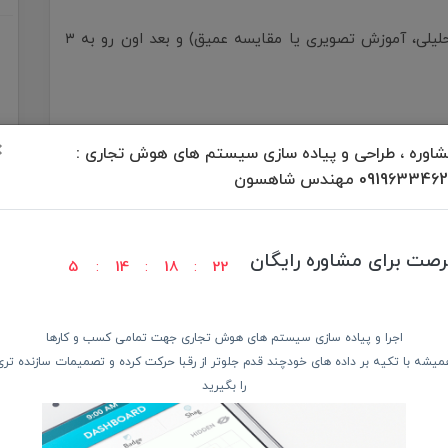
یک محتوای ارزشمند تولید کن (مثلاً یک پست تحلیلی، آموزش تصویری یا مقایسه عمیق) و بعد اون رو به ۳
×
اوره ، طراحی و پیاده سازی سیستم های هوش تجاری :
09196334 مهندس شاهسون
رصت برای مشاوره رایگان
5
14
18
20
شترک زیادی هست:
ع کن
اجرا و پیاده سازی سیستم های هوش تجاری جهت تمامی کسب و کارها
میشه با تکیه بر داده های خودچند قدم جلوتر از رقبا حرکت کرده و تصمیمات سازنده تری
را بگیرید
 شما در ۳۰ دقیقه اول، کامنت دریافت کنه، الگوریتم لینکدین اون رو به افراد بیشتری