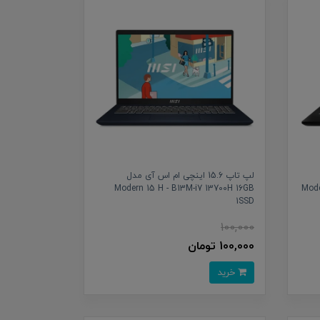
لپ تاپ 15.6 اینچی ام اس آی مدل
Modern 15 H - B13M-i7 13700H 16GB
Mode
1SSD
100,000
100,000 تومان
خرید