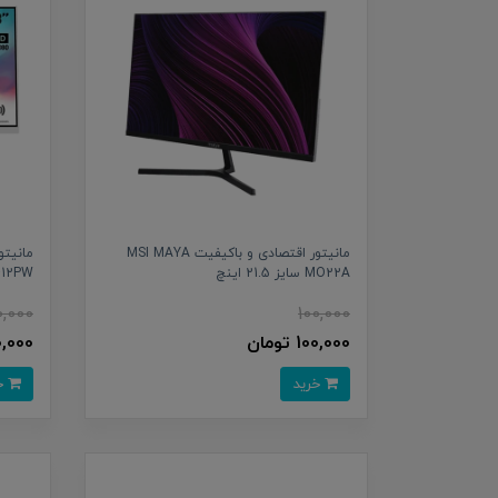
مانیتور اقتصادی و باکیفیت MSI MAYA
MO22A سایز 21.5 اینچ
MD2412PW سای
0,000
100,000
100,000 تومان
100,000 
خرید
خرید