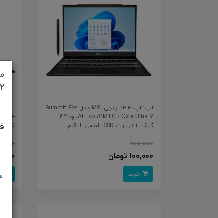
مش
622
لپ تاپ 13.3 اینچی MSI مدل Summit E13
AI Evo A1MTG - Core Ultra 7، رم 32
500G-
ف
گیگ، 1 ترابایت SSD، لمسی + قلم
0-FHD
0,000
100,000
100,000 تومان
100,000 
خرید
خرید
ه