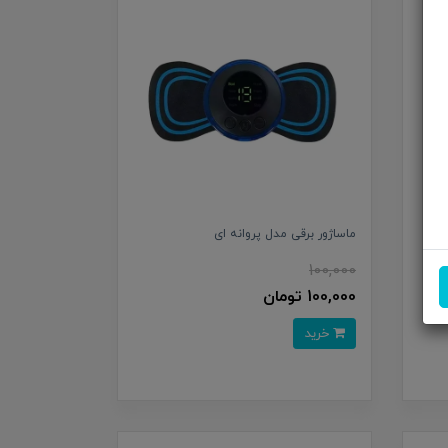
شارژر دیواری سامسونگ 25 وات مدل EP-
ماساژور برقی مدل پروانه ای
100,000
100,000 تومان
خرید