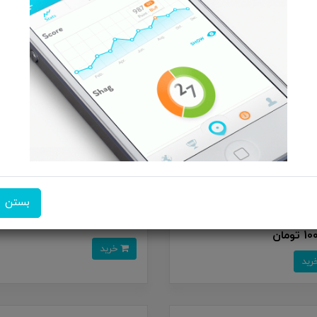
لپ تاپ 15.6 اینچی ام اس آی مدل Thin
15 B13UCX-i5 13420H-16GB DDR4-
TA800 دو پین
SSD-RTX205
بستن
100,000
10
100,000 تومان
تومان
خرید