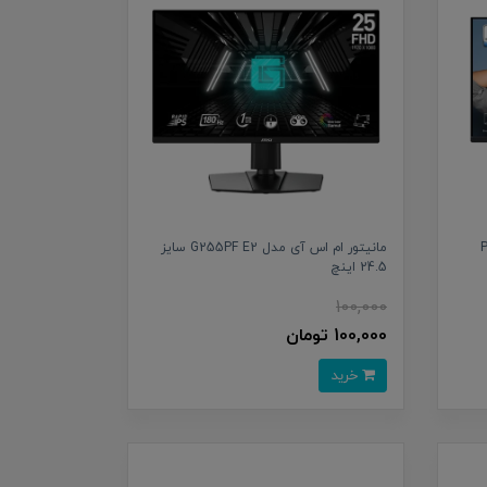
 مدل PRO
مانیتور ام اس آی مدل G255PF E2 سایز
24.5 اینچ
100,000
100,000 تومان
خرید