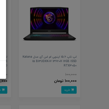
لپ تاپ 15.6 اینچی ام اس آی مدل Katana
500GB
15 B13UDXK-i7 13620H 16GB 1SSD
0-FHD
RTX3050
0,000
100,000
100,000 تومان
100,000 
خرید
خرید