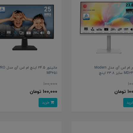
مانیتور ام اس آی مدل Modern
مانیتور 24.5 اینچ ام اس آی
ز 23.8 اینچ
MP251
100,000
10
تومان
100,000 تومان
خرید