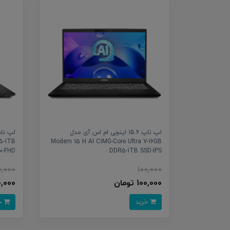
لپ تاپ 15.6 اینچی ام اس آی مدل
5-1TB
Modern 15 H AI C1MG-Core Ultra 7-16GB
0-FHD
DDR5-1TB SSD-IPS
0,000
100,000
100,000 تومان
100,000 
خرید
خرید