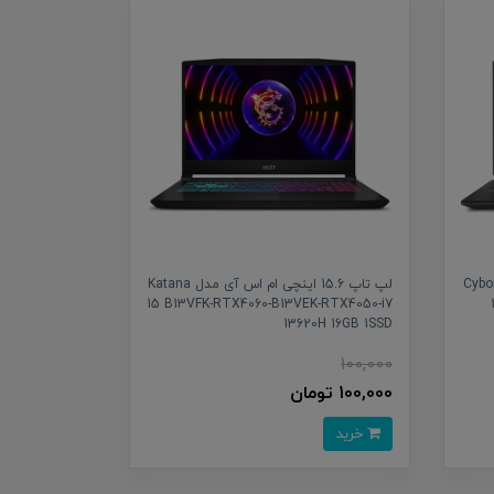
1 اینچی ام اس آی مدل Cyborg
لپ تاپ 15.6 اینچی ام اس آی مدل Katana
15 B13VFK-RTX4060-B13VEK-RTX4050-i7
13620H 16GB 1SSD
100,000
100,000 تومان
خرید