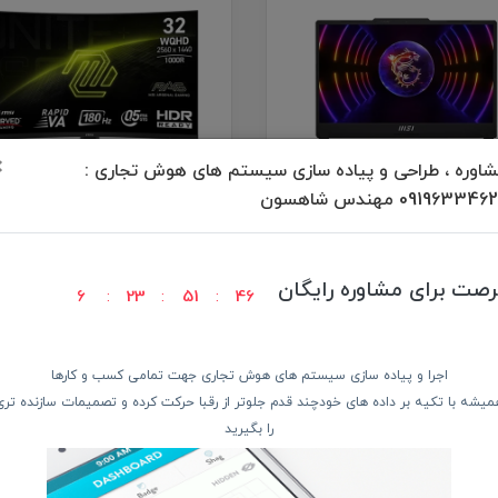
×
اوره ، طراحی و پیاده سازی سیستم های هوش تجاری :
09196334 مهندس شاهسون
لپ تاپ 15.6 اینچی ام اس آی مدل Cyborg
مانیتور خمیده گیمینگ 31.5 ا
15 A13UCX-i5 13420H-16GB DDR4-
آی مدل MAG 325CQF
رصت برای مشاوره رایگان
SSD-RTX205
6
23
51
45
100,000
10
100,000 تومان
تومان
اجرا و پیاده سازی سیستم های هوش تجاری جهت تمامی کسب و کارها
خرید
میشه با تکیه بر داده های خودچند قدم جلوتر از رقبا حرکت کرده و تصمیمات سازنده تری
را بگیرید