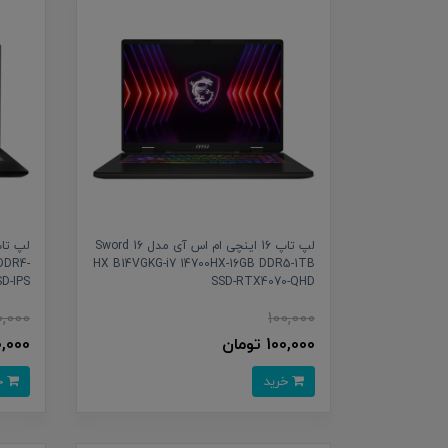
لپ تاپ 16 اینچی ام اس آی مدل Sword 16
DDR4-
HX B14VGKG-i7 14700HX-16GB DDR5-1TB
D-IPS
SSD-RTX4070-QHD
0,000
100,000
100,000 تومان
100,000 
خرید
خرید