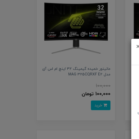
ینچ ام اس
مانیتور خمیده گیمینگ 32 اینچ ام اس آی
مدل MAG 325CQRXF E2
100,000
100,000 تومان
خرید