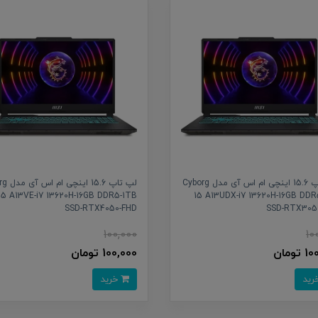
لپ تاپ 15.6 اینچی ام اس آی مدل Cyborg
لپ تاپ 5.6
15 A13VE-i7 13620H-16GB DDR5-1TB
15 A13UDX-i7 13620H-16GB DDR
SSD-RTX4050-FHD
SSD-RTX305
100,000
10
تومان
100,000 تومان
خرید