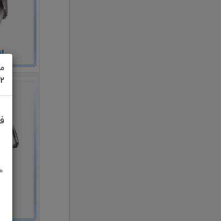
مش
622
ف
ه