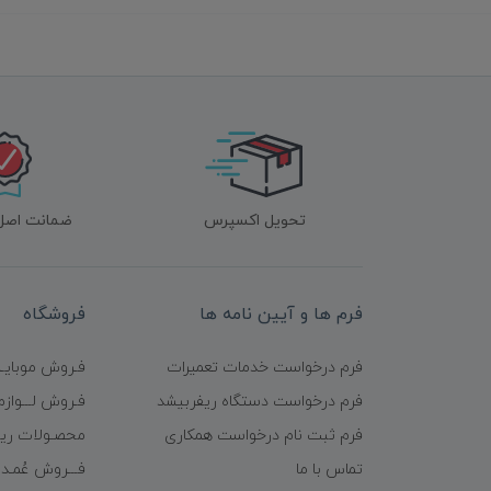
تحویل اکسپرس
ضمانت اصل‌ب
فرم ها و آیین نامه ها
فروشگاه
فرم درخواست خدمات تعمیرات
فـروش موبایـل
فرم درخواست دستگاه ریفربیشد
فـروش لـــوازم
فرم ثبت نام درخواست همکاری
محصـولات ریف
تماس با ما
فـــروش عُمـده 