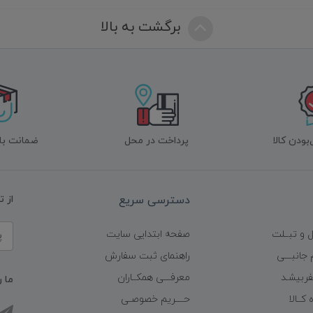
برگشت به بالا
ودن کالا
پرداخت در محل
ضمانت با
دسترسی سریع
از 
 و تبــلت
صفحه ابتدایی سایت
 جانبـــی
راهنمای ثبت سفارش
ربیشـد
معرفـــی همکــاران
ما ر
کــالا
حــــریم خصوصـی