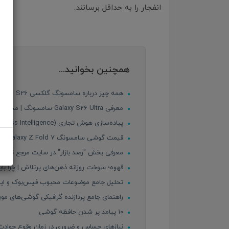
انفجار را به حداقل برسانند.
همچنین بخوانید...
همه چیز درباره سامسونگ گلکسی S26
معرفی Galaxy S26 Ultra سامسونگ | مشخصات، قیمت احتمالی و امکانات جدید
پیاده‌سازی هوش تجاری (Business Intelligence) در کسب‌وکارها؛ از داده خام تا تصمیم‌سازی هوشمند
قیمت گوشی سامسونگ Galaxy Z Fold 7 در ایران
معرفی بخش "رصد بازار" در سایت مرجع تخصصی 
قهوه؛ سوخت روزانه ذهن‌های پرتلاش | چرا باید
تحلیل جامع موضوعات محبوب فیس‌بوک و اینستاگ
راهنمای جامع پردازنده‌ گرافیکی گوشی‌های موبایل | GPU چیست و کدام به
۱۰ پیامد پر شدن حافظه گوشی
نیازهای حساس و ضروری در زمان وقوع حوادث ط