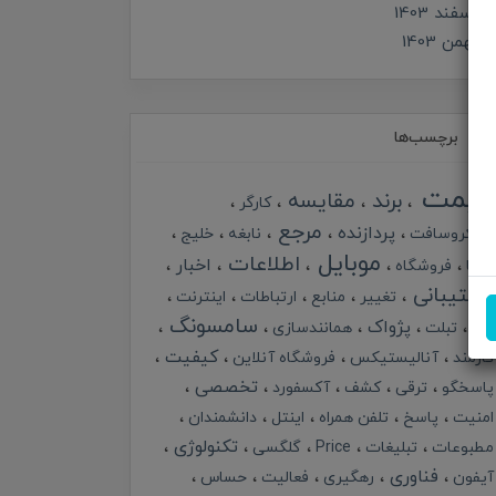
اسفند 1403
بهمن 1403
برچسب‌ها
قیمت
برند
مقایسه
کارگر
مرجع
پردازنده
مایکروسافت
نابغه
خلیج
موبایل
اطلاعات
اخبار
گرما
فروشگاه
پشتیبانی
تغییر
منابع
ارتباطات
اینترنت
سامسونگ
پژواک
خبر
تبلت
همانندسازی
کیفیت
کارمند
آنالیستیکس
فروشگاه آنلاین
تخصصی
پاسخگو
ترقی
کشف
آکسفورد
امنیت
پاسخ
تلفن همراه
اینتل
دانشمندان
تکنولوژی
مطبوعات
تبلیغات
Price
گلگسی
فناوری
آیفون
رهگیری
فعالیت
حساس