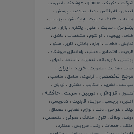
شرکت
هوشمند
مکزیک
iphone
اندروید
قدیمی
فایرفاکس
متا
سودمند
پرسش
هیلتاپ
2026
مدیریت
اپلیکیشن
بیزینس
بهترین
سایت
بازار
اعتبار
پلتفرم
قدرت
خلاف
پیچیده
کوانتوم
مشخصات
قاشق
سئو
نمایش
قطعات
اجازه
پاداش
کاربر
ظرفیت
اقتصادی
مطلب
راه اندازی فروشگاه
پوشش
خاورمیانه
تعمیرات
استعفا
اخراج
خرید
ایران
جواب
هدایت
عضویت
مرجع تخصصی
گرافیک
مناطق
مناسب
سیاست
نشریه
اسکایپ
مشتری
نردبان
فروش
حافظه
دوربین
سرعت
کنسول
قابلیت
آنلاین
برچسب
موزیلا
کدنویسی
طراحی
لینک
دقت
لوازم
قضایی
مصداق
معرفی
دولت
وبلاگ
تنوع
متاتگ
متخصص
خدمات
اعتقاد
رشد
سرویس
عملکرد
کارمندان
پورتال
وسترن
سلامتی
مشاهده