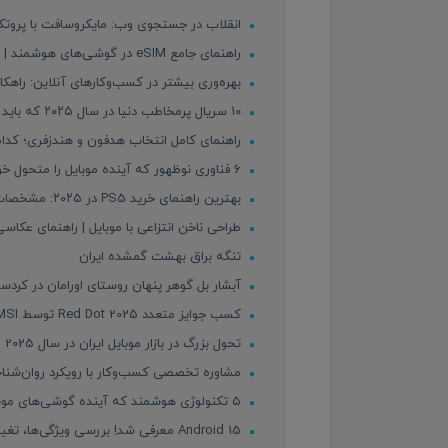
انقلاب در جستجوی وب: مایکروسافت با پروتکل MCP و ابزار NLWeb آینده اینترنت را بازتعریف می
راهنمای جامع eSIM در گوشی‌های هوشمند | مزایا، معایب و وضعیت بازار ایران در ۲۰۲۵
بهره‌وری بیشتر در کسب‌وکارهای آنلاین: راه
۱۰ سریال پرمخاطب دنیا در سال ۲۰۲۵ که باید ببینید!
راهنمای کامل انتخاب هدفون و هندزفری؛ کدا
۶ فناوری نوظهور که آینده موبایل را متحول خواهند کرد
بهترین راهنمای خرید PS5 در ۲۰۲۵: مشخصات، مدل‌ها و قیمت‌های جهانی
طراحی ناخن انتزاعی با موبایل | راهنمای عکاسی
تنگه براق بهشت گمشده ایران
آبشار بل گوهر پنهان روستای اورامان در کردس
کسب جوایز متعدد Red Dot 2025 توسط MSI
تحول بزرگ در بازار موبایل ایران در سال 2025
مشاوره تخصصی کسب‌وکار با رویکرد روان‌شناخ
۵ تکنولوژی هوشمند که آینده گوشی‌های موبایل را متحول می‌کنند
Android 15 معرفی شد! بررسی ویژگی‌ها، تغییرات و زمان انتشار نسخه نهایی