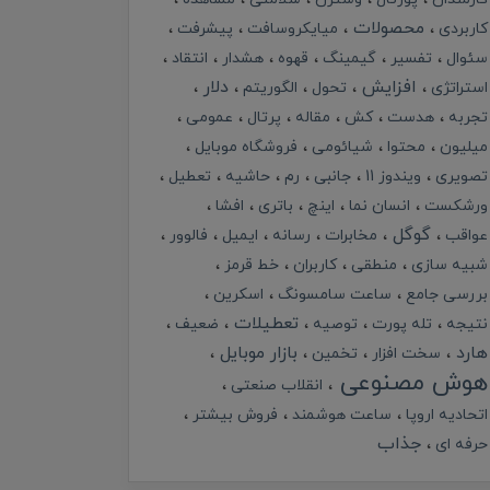
محصولات
کاربردی
میایکروسافت
پیشرفت
سئوال
تفسیر
گیمینگ
قهوه
هشدار
انتقاد
افزایش
دلار
استراتژی
تحول
الگوریتم
تجربه
هدست
کش
مقاله
پرتال
عمومی
میلیون
محتوا
شیائومی
فروشگاه موبایل
تصویری
ویندوز 11
جانبی
رم
حاشیه
تعطیل
ورشکست
انسان نما
اینچ
باتری
افشا
گوگل
عواقب
مخابرات
رسانه
ایمیل
فالوور
شبیه سازی
منطقی
کاربران
خط قرمز
بررسی جامع
ساعت سامسونگ
اسکرین
تعطیلات
نتیجه
تله پورت
توصیه
ضعیف
هارد
بازار موبایل
سخت افزار
تخمین
هوش مصنوعی
انقلاب صنعتی
اتحادیه اروپا
ساعت هوشمند
فروش بیشتر
جذاب
حرفه ای