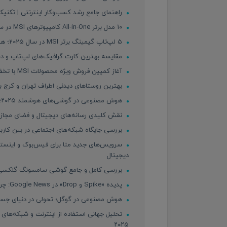
راهنمای جامع رشد کسب‌وکار اینترنتی | تکنیک‌ه
۱۰ مدل برتر All‑in‑One کامپیوترهای MSI در سال ۲۰۲۵ – بررسی دقیق مشخصات، مزایا و معایب
5 لپ‌تاپ گیمینگ برتر MSI در سال 2025؛ هیولای قدرت برای گیمرهای حرفه‌ای
مقایسه بهترین کارت گرافیک‌های لپ‌تاپ و دسکت
آغاز کمپین فروش ویژه محصولات MSI با تخفیف‌های استثنایی فقط به مدت یک هفته!
بهترین روستاهای دیدنی اطراف تهران و کرج ب
هوش مصنوعی در گوشی‌های هوشمند ۲۰۲۵؛ انقلاب جدید در دنیای موبایل
نقش کلیدی رسانه‌های دیجیتال و فضای مجازی
بررسی جایگاه شبکه‌های اجتماعی در بین کاربران 
دیجیتال
بررسی کامل و جامع گوشی سامسونگ گلکسی S25 Ultra | غول هوشمند ۲۵
پدیده «Spike و Drop» در Google News: چرا بازدید سایت‌ها ناگهان افزایش و سپس کاهش می‌یابد؟
هوش مصنوعی در گوگل؛ تحولی در دنیای جستجو 
تحلیل جهانی استفاده از اینترنت و شبکه‌های
۲۰۲۵