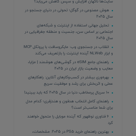
سایت‌ها ناگهان افزایش و سپس کاهش می‌یابد؟
هوش مصنوعی در گوگل؛ تحولی در دنیای جستجو در
سال ۲۰۲۵
تحلیل جهانی استفاده از اینترنت و شبکه‌های
اجتماعی بر اساس سن، جنسیت و منطقه جغرافیایی در
سال ۲۰۲۵
انقلاب در جستجوی وب: مایکروسافت با پروتکل MCP
و ابزار NLWeb آینده اینترنت را بازتعریف می‌کند
راهنمای جامع eSIM در گوشی‌های هوشمند | مزایا،
معایب و وضعیت بازار ایران در ۲۰۲۵
بهره‌وری بیشتر در کسب‌وکارهای آنلاین: راهکارهای
عملی و اثربخش برای رشد و موفقیت سریع
۱۰ سریال پرمخاطب دنیا در سال ۲۰۲۵ که باید ببینید!
راهنمای کامل انتخاب هدفون و هندزفری؛ کدام مدل
برای شما مناسب‌تر است؟
۶ فناوری نوظهور که آینده موبایل را متحول خواهند
کرد
بهترین راهنمای خرید PS5 در ۲۰۲۵: مشخصات،