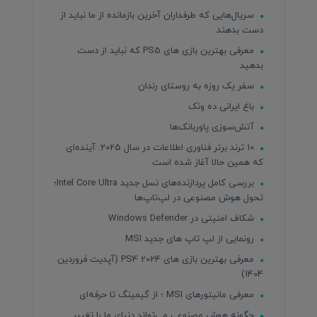
سریال‌هایی که طرفداران آخرین بازمانده از ما نباید از
دست بدهند
معرفی بهترین بازی های PS5 که نباید از دست
بدهید
سفر یک روزه به روستای رندان
باغ ایرانی ده ونک
آتش‌سوزی پاوربانک‌ها
10 ترند برتر فناوری اطلاعات در سال 2025: آینده‌ای
که همین حالا آغاز شده است
بررسی کامل پردازنده‌های نسل جدید Intel Core Ultra؛
تحول هوش مصنوعی در لپ‌تاپ‌ها
شکاف امنیتی در Windows Defender
رونمایی از لپ تاپ های جدید MSI
معرفی بهترین بازی های PS4 2024 (آپدیت فروردین
1404)
معرفی مانیتورهای MSI ؛ از گیمینگ تا حرفه‌ای
چگونه هوش مصنوعی می‌تواند دنیای ما را تغییر