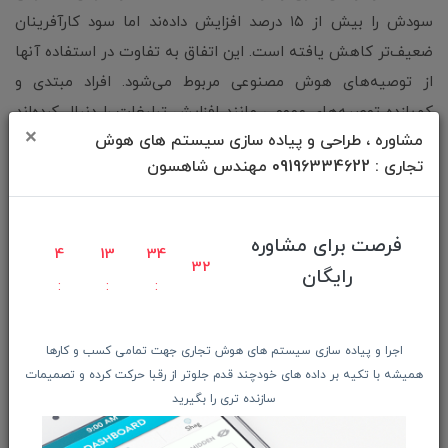
سودش را بیش از ۱۵ درصد افزایش داده‌ند اما سود کارآفرینان
ضعیف‌تر کاهش یافته است. این اتفاق به تفاوت در استفاده آنها
از توصیه‌های هوش مصنوعی مربوط می‌شود. افراد مبتدی و
کم‌بازده توصیه‌های عمومی مانند افزایش تبلیغات را دنبال کرده‌اند
×
مشاوره ، طراحی و پیاده سازی سیستم های هوش
اما افراد پربازده و کارآمد از هوش مصنوعی برای یافتن راه‌حل‌های
تجاری : 09196334622 مهندس شاهسون
اختصاصی، مانند تأمین منابع جدید تولید برق در زمان قطعی برق،
استفاده کرده‌اند. (به نمودار ۳ مراجعه کنید).
فرصت برای مشاوره
4
13
34
30
رایگان
اجرا و پیاده سازی سیستم های هوش تجاری جهت تمامی کسب و کارها
همیشه با تکیه بر داده های خودچند قدم جلوتر از رقبا حرکت کرده و تصمیمات
سازنده تری را بگیرید