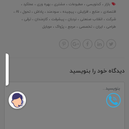
بازار
کدنویسی
مطبوعات
مشتری
بهره وری
عملکرد
اقتصادی
منابع
افزایش
پیچیده
سودمند
پاداش
تحول
AI
شرکت
انقلاب صنعتی
نردبان
پیشرفت
کارمندان
ترقی
طراحی
ایران
تخصصی
مرجع
پژواک
موبایل
دیدگاه خود را بنویسید