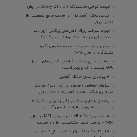
قیمت گوشی سامسونگ Galaxy Z Fold 7 در ایران
معرفی بخش "رصد بازار" در سایت مرجع تخصصی بازار
موبایل ایران
قهوه؛ سوخت روزانه ذهن‌های پرتلاش | چرا باید
نوشیدن قهوه را به عادت روزانه تبدیل کنید؟
تحلیل جامع موضوعات محبوب فیس‌بوک و
اینستاگرام در سال ۲۰۲۵
راهنمای جامع پردازنده‌ گرافیکی گوشی‌های موبایل |
GPU چیست و کدام بهتر است؟
۱۰ پیامد پر شدن حافظه گوشی
نیازهای حساس و ضروری در زمان وقوع حوادث
طبیعی و جنگ: راهنمای کامل بقا و امدادرسانی
راهنمای جامع رشد کسب‌وکار اینترنتی | تکنیک‌ها،
ابزارها و استراتژی‌های افزایش فروش آنلاین
۱۰ مدل برتر All‑in‑One کامپیوترهای MSI در سال
۲۰۲۵ – بررسی دقیق مشخصات، مزایا و معایب
5 لپ‌تاپ گیمینگ برتر MSI در سال 2025؛ هیولای