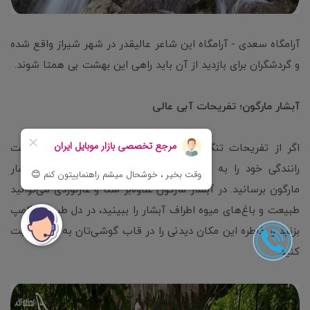
آرامگاه سعدی - آرامگاه این شاعر عالیقدر در شهر شیراز واقع شده
و گردشگران برای بازدید از آن باید راهی این بهشت بی همتا شوند.
آبشار مارگون؛ تفریحات آبی عالی
اگر از تفریحات تنگه براق خسته نشدید، می‌توانید با 2 ساعت
رانندگی خود را به بزرگ‌ترین آبشار چشمه‌ای ایران، یعنی آبشار
مارگون برسانید. در آبشار مارگون علاوه‌بر شنا و غارنوردی می‌توانید
طبیعت و باغ‌های میوه اطراف آبشار را ببینید، در دل طبیعت کمپ
بزنید و خاطره این مکان دیدنی را در قاب گوشی‌تان به یادگار ثبت
کنید.