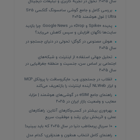
سال ۲۰۲۵: تحول در تجربه کاربری و تبلیغات دیجیتال
بررسی کامل و جامع گوشی سامسونگ گلکسی S25
Ultra | غول هوشمند ۲۰۲۵
پدیده «Spike و Drop» در Google News: چرا بازدید
سایت‌ها ناگهان افزایش و سپس کاهش می‌یابد؟
هوش مصنوعی در گوگل؛ تحولی در دنیای جستجو در
سال ۲۰۲۵
تحلیل جهانی استفاده از اینترنت و شبکه‌های
اجتماعی بر اساس سن، جنسیت و منطقه جغرافیایی در
سال ۲۰۲۵
انقلاب در جستجوی وب: مایکروسافت با پروتکل MCP
و ابزار NLWeb آینده اینترنت را بازتعریف می‌کند
راهنمای جامع eSIM در گوشی‌های هوشمند | مزایا،
معایب و وضعیت بازار ایران در ۲۰۲۵
بهره‌وری بیشتر در کسب‌وکارهای آنلاین: راهکارهای
عملی و اثربخش برای رشد و موفقیت سریع
۱۰ سریال پرمخاطب دنیا در سال ۲۰۲۵ که باید ببینید!
راهنمای کامل انتخاب هدفون و هندزفری؛ کدام مدل