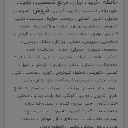
حافظه
خرید
ایران
مرجع تخصصی
گرافیک
فروش
سرعت
خاورمیانه
مناسب
اسکایپ
کنسول
مناطق
آنلاین
قضایی
برچسب
موزیلا
سیاست
نشریه
کدنویسی
مشتری
نردبان
لینک
وبلاگ
تنوع
دقت
طراحی
کاربردی
لوازم
اعتقاد
مصداق
دولت
کارمندان
متخصص
سرویس
عملکرد
پورتال
متاتگ
وسترن
معرفی
خدمات
مشاهده
تصویری
مقاله
رشد
میایکروسافت
پیشرفت
سئوال
سلامتی
گیمینگ
قهوه
محصولات
افزایش
هشدار
انتقاد
استراتژی
تحول
تفسیر
الگوریتم
محتوا
شیائومی
تجربه
هدست
کش
دلار
پرتال
حاشیه
میلیون
فروشگاه موبایل
جانبی
عمومی
رم
تعطیل
ورشکست
ویندوز 11
انسان نما
اینچ
گوگل
باتری
کاربران
عواقب
مخابرات
رسانه
منطقی
افشا
فالوور
شبیه سازی
نتیجه
ایمیل
خط قرمز
ساعت سامسونگ
اسکرین
تله پورت
بررسی جامع
تعطیلات
بازار موبایل
توصیه
سخت افزار
ضعیف
هارد
فروش بیشتر
تخمین
اتحادیه اروپا