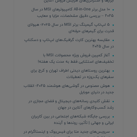
ابزارها و استراتژی‌های افزایش فروش آنلاین
۱۰ مدل برتر All‑in‑One کامپیوترهای MSI در سال
۲۰۲۵ – بررسی دقیق مشخصات، مزایا و معایب
5 لپ‌تاپ گیمینگ برتر MSI در سال 2025؛ هیولای
قدرت برای گیمرهای حرفه‌ای
مقایسه بهترین کارت گرافیک‌های لپ‌تاپ و دسکتاپ
در سال ۲۰۲۵
آغاز کمپین فروش ویژه محصولات MSI با
تخفیف‌های استثنایی فقط به مدت یک هفته!
بهترین روستاهای دیدنی اطراف تهران و کرج برای
سفرهای یک‌روزه در تعطیلات
هوش مصنوعی در گوشی‌های هوشمند ۲۰۲۵؛ انقلاب
جدید در دنیای موبایل
نقش کلیدی رسانه‌های دیجیتال و فضای مجازی در
رشد کسب‌وکارهای آنلاین در جهان
بررسی جایگاه شبکه‌های اجتماعی در بین کاربران
ایرانی و جهانی | تأثیر، روندها و آینده
سرویس‌های جدید متا برای فیس‌بوک و اینستاگرام در