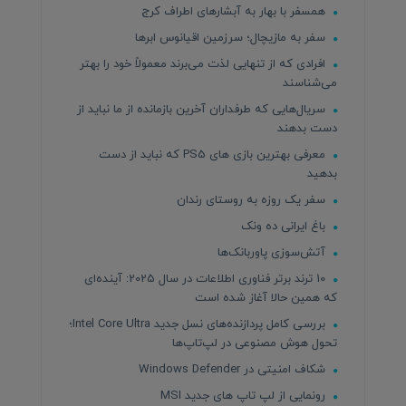
همسفر با بهار به آبشارهای اطراف کرج
سفر به مازیچال؛ سرزمین اقیانوس ابرها
افرادی که از تنهایی لذت می‌برند معمولاً خود را بهتر
می‌شناسند
سریال‌هایی که طرفداران آخرین بازمانده از ما نباید از
دست بدهند
معرفی بهترین بازی های PS5 که نباید از دست
بدهید
سفر یک روزه به روستای رندان
باغ ایرانی ده ونک
آتش‌سوزی پاوربانک‌ها
10 ترند برتر فناوری اطلاعات در سال 2025: آینده‌ای
که همین حالا آغاز شده است
بررسی کامل پردازنده‌های نسل جدید Intel Core Ultra؛
تحول هوش مصنوعی در لپ‌تاپ‌ها
شکاف امنیتی در Windows Defender
رونمایی از لپ تاپ های جدید MSI