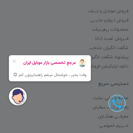
فـروش موبایـل و تبــلت
فـروش لـــوازم جانبـــی
محصـولات ریفربیشـد
فـــروش عُمـده کــالا
شگفت انگیزان منتخب
پیشنهـاد شگفت انگیز
دانلود اپلیکیشن فروشگاه
دسترسی سریع
صفحه ابتدایی سایت
راهنمای ثبت سفارش
معرفـــی همکــاران
حــــریم خصوصـی