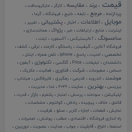
قیمت
برند
مقایسه
کارگر
مایکروسافت
مرجع
پردازنده
نابغه
خلیج
فروشگاه
گرما
موبایل
اطلاعات
پشتیبانی
اخبار
تغییر
پژواک
اینترنت
منابع
ارتباطات
خبر
همانندسازی
سامسونگ
آنالیستیکس
آکسفورد
تبلت
کیفیت
فروشگاه آنلاین
پاسخگو
کارمند
ترقی
کشف
تخصصی
امنیت
پاسخ
iphone
تلفن همراه
اینتل
تکنولوژی
دانشمندان
تبلیغات
Price
گلگسی
آیفون
شرکت
فناوری
حساس
مطبوعات
فعالیت
مکزیک
هوشمند
اندروید
قدیمی
رهگیری
فایرفاکس
هیلتاپ
بهترین
سایت
بیزینس
2026
متا
مدیریت
بازار
اپلیکیشن
سودمند
پرسش
اعتبار
پلتفرم
قدرت
قاشق
خلاف
پیچیده
پاداش
کوانتوم
مشخصات
سئو
نمایش
قطعات
اجازه
کاربر
ظرفیت
راه اندازی فروشگاه
اقتصادی
مطلب
پوشش
تعمیرات
قابلیت
دوربین
استعفا
اخراج
جواب
هدایت
عضویت