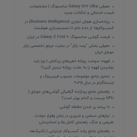
معرفی Galaxy S26 Ultra سامسونگ | مشخصات،
قیمت احتمالی و امکانات جدید
پیاده‌سازی هوش تجاری (Business Intelligence) در
کسب‌وکارها؛ از داده خام تا تصمیم‌سازی هوشمند
قیمت گوشی سامسونگ Galaxy Z Fold 7 در ایران
معرفی بخش "رصد بازار" در سایت مرجع تخصصی بازار
موبایل ایران
قهوه؛ سوخت روزانه ذهن‌های پرتلاش | چرا باید
نوشیدن قهوه را به عادت روزانه تبدیل کنید؟
تحلیل جامع موضوعات محبوب فیس‌بوک و
اینستاگرام در سال ۲۰۲۵
راهنمای جامع پردازنده‌ گرافیکی گوشی‌های موبایل |
GPU چیست و کدام بهتر است؟
۱۰ پیامد پر شدن حافظه گوشی
نیازهای حساس و ضروری در زمان وقوع حوادث
طبیعی و جنگ: راهنمای کامل بقا و امدادرسانی
راهنمای جامع رشد کسب‌وکار اینترنتی | تکنیک‌ها،