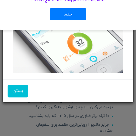
محصولات جدید فروشگاه ما مطلع بشید ؟
تغییر ساعت مدارس از ۲۳ اردیبهشت ۱۴۰۴
چرا بعضی سایت‌ها همیشه در صفحه اول گوگل
حتما
هستند؟
رصد بازار دیجیتال در سایت مرجع تخصصی بازار
موبایل ایران ؛ ابزاری هوشمند برای تصمیم‌گیری بهتر
کاربران
اپل از گوشی ارزان‌قیمت خود با قابلیت‌های هوش
مصنوعی رونمایی کرد
چگونه در دنیای دیجیتال دیده شویم؟
باغ گیاه شناسی تهران | قیمت بلیط ۱۴۰۴ | نقشه باغ
| ساعت کاری
هوش مصنوعی و آینده شغلی ما: فرصت یا تهدید
بستن
برای کسب‌وکارهای کوچک؟
۱۰ اشتباه کشنده که آینده فروشگاه آنلاین شما رو
تهدید می‌کنن – و چطور ازشون جلوگیری کنیم؟
۱۰ ترند برتر فناوری در سال ۲۰۲۵ که باید بشناسید
جزایر مالدیو | رویایی‌ترین مقصد برای سفرهای
عاشقانه