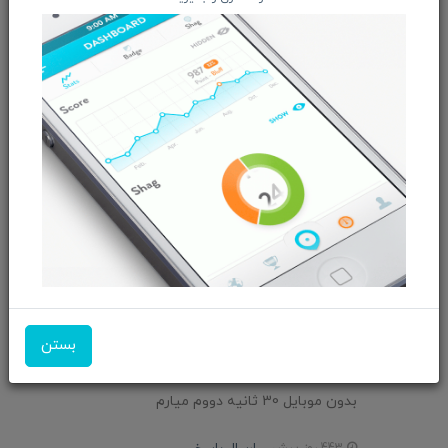
فناوری اطلاعات
گوشی اقتصادی
روندهای جدید موبایل
خرید اینترنتی موبایل
برندهای محبوب گوشی
بازار موبایل ایران 2025
دیدگاه‌های بازدیدکنندگان
سیدرضا
بستن
مردم موبایل از نون شب براشون واجب تر شده . من خودم
بدون موبایل 30 ثانیه دووم میارم