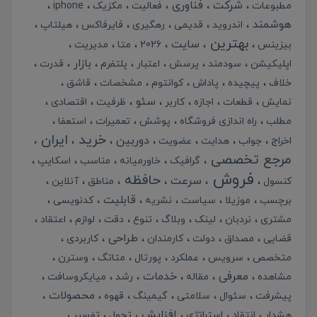
شرکت
فناوری
مطبوعات
فعالیت
مکزیک
iphone
هوشمند
اندروید
قدیمی
رهگیری
فایرفاکس
هیلتاپ
بهترین
سایت
بیزینس
2026
متا
مدیریت
بازار
اپلیکیشن
سودمند
پرسش
اعتبار
پلتفرم
قدرت
خلاف
پیچیده
پاداش
کوانتوم
مشخصات
قاشق
سئو
نمایش
قطعات
اجازه
کاربر
ظرفیت
اقتصادی
مطلب
راه اندازی فروشگاه
پوشش
تعمیرات
استعفا
خرید
ایران
دوربین
اخراج
جواب
هدایت
عضویت
مرجع تخصصی
گرافیک
خاورمیانه
مناسب
اسکایپ
فروش
حافظه
سرعت
کنسول
مناطق
آنلاین
قابلیت
برچسب
موزیلا
سیاست
نشریه
کدنویسی
مشتری
نردبان
لینک
وبلاگ
تنوع
دقت
لوازم
اعتقاد
طراحی
قضایی
مصداق
دولت
کارمندان
کاربردی
متخصص
سرویس
عملکرد
پورتال
متاتگ
وسترن
معرفی
خدمات
مشاهده
مقاله
رشد
میایکروسافت
محصولات
پیشرفت
سئوال
سلامتی
گیمینگ
قهوه
افزایش
هشدار
انتقاد
استراتژی
تحول
تفسیر