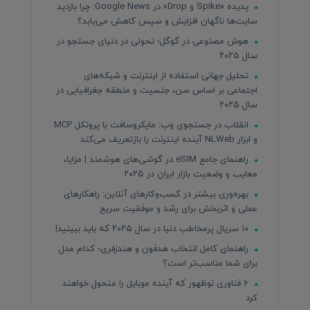
پدیده «Spike و Drop» در Google News: چرا بازدید
سایت‌ها ناگهان افزایش و سپس کاهش می‌یابد؟
هوش مصنوعی در گوگل؛ تحولی در دنیای جستجو در
سال ۲۰۲۵
تحلیل جهانی استفاده از اینترنت و شبکه‌های
اجتماعی بر اساس سن، جنسیت و منطقه جغرافیایی در
سال ۲۰۲۵
انقلاب در جستجوی وب: مایکروسافت با پروتکل MCP
و ابزار NLWeb آینده اینترنت را بازتعریف می‌کند
راهنمای جامع eSIM در گوشی‌های هوشمند | مزایا،
معایب و وضعیت بازار ایران در ۲۰۲۵
بهره‌وری بیشتر در کسب‌وکارهای آنلاین: راهکارهای
عملی و اثربخش برای رشد و موفقیت سریع
۱۰ سریال پرمخاطب دنیا در سال ۲۰۲۵ که باید ببینید!
راهنمای کامل انتخاب هدفون و هندزفری؛ کدام مدل
برای شما مناسب‌تر است؟
۶ فناوری نوظهور که آینده موبایل را متحول خواهند
کرد