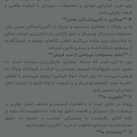
برای خرید اینترنتی موبایل و محصولات دیجیتال با کیفیت واقعی و
قیمت رقابتی است.
🌟
**همکاری با تأمین‌کنندگان معتبر**
ما در پژواک با همکاری مستقیم و نزدیک با تأمین‌کنندگان معتبر بازار،
محصولات دیجیتال اورجینال و دارای گارانتی را با نازل‌ترین قیمت ممکن
به مشتریان عزیز عرضه می‌کنیم. تمامی کالاهای موجود در فروشگاه ما
از برندهای شناخته‌شده و رسمی تأمین شده‌اند.
✅
**حذف محصولات غیراصلی از سبد فروش**
باور ما این است که اعتماد مشتری باارزش‌ترین سرمایه است. به
همین دلیل، هیچ‌گونه محصول غیراصلی یا فیک در فروشگاه پژواک به
فروش نمی‌رسد. ما برای ایجاد تنوع قیمتی، ترجیح می‌دهیم با کاهش
حاشیه سود، کالاهای اورجینال و با کیفیت را ارائه کنیم تا رضایت کامل
مشتریان تضمین شود.
🎯
**مأموریت ما**
پژواک در تلاش است تا با فعالیت گسترده و شفاف، نقش مؤثری در
پیشرفت بازار دیجیتال و اقتصاد کشور ایفا کند. ما متعهدیم که علاوه بر
ارائه کالای باکیفیت، با پشتیبانی مناسب و احترام به حقوق
مصرف‌کننده، تجربه‌ای متفاوت از خرید آنلاین را فراهم کنیم.
🚀
**چشم‌انداز ما**