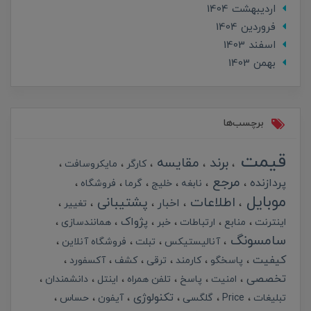
ارديبهشت 1404
فروردین 1404
اسفند 1403
بهمن 1403
برچسب‌ها
قیمت
برند
مقایسه
کارگر
مایکروسافت
مرجع
پردازنده
نابغه
خلیج
گرما
فروشگاه
موبایل
اطلاعات
پشتیبانی
اخبار
تغییر
پژواک
اینترنت
منابع
ارتباطات
خبر
همانندسازی
سامسونگ
آنالیستیکس
تبلت
فروشگاه آنلاین
کیفیت
پاسخگو
کارمند
ترقی
کشف
آکسفورد
تخصصی
امنیت
پاسخ
تلفن همراه
اینتل
دانشمندان
تکنولوژی
تبلیغات
Price
گلگسی
آیفون
حساس