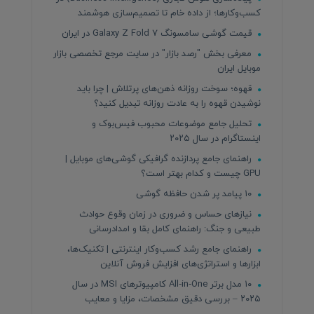
کسب‌وکارها؛ از داده خام تا تصمیم‌سازی هوشمند
قیمت گوشی سامسونگ Galaxy Z Fold 7 در ایران
معرفی بخش "رصد بازار" در سایت مرجع تخصصی بازار
موبایل ایران
قهوه؛ سوخت روزانه ذهن‌های پرتلاش | چرا باید
نوشیدن قهوه را به عادت روزانه تبدیل کنید؟
تحلیل جامع موضوعات محبوب فیس‌بوک و
اینستاگرام در سال ۲۰۲۵
راهنمای جامع پردازنده‌ گرافیکی گوشی‌های موبایل |
GPU چیست و کدام بهتر است؟
۱۰ پیامد پر شدن حافظه گوشی
نیازهای حساس و ضروری در زمان وقوع حوادث
طبیعی و جنگ: راهنمای کامل بقا و امدادرسانی
راهنمای جامع رشد کسب‌وکار اینترنتی | تکنیک‌ها،
ابزارها و استراتژی‌های افزایش فروش آنلاین
۱۰ مدل برتر All‑in‑One کامپیوترهای MSI در سال
۲۰۲۵ – بررسی دقیق مشخصات، مزایا و معایب