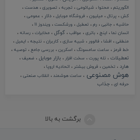
الگوریتم
محتوا
شیائومی
تجربه
تصویری
هدست
دلار
کش
پرتال
میلیون
فروشگاه موبایل
عمومی
حاشیه
جانبی
رم
تعطیل
ورشکست
ویندوز 11
گوگل
انسان نما
اینچ
باتری
عواقب
مخابرات
رسانه
منطقی
افشا
فالوور
شبیه سازی
کاربران
نتیجه
ایمیل
خط قرمز
ساعت سامسونگ
اسکرین
بررسی جامع
توصیه
تعطیلات
بازار موبایل
تله پورت
سخت افزار
ضعیف
هارد
تخمین
فروش بیشتر
اتحادیه اروپا
هوش مصنوعی
ساعت هوشمند
انقلاب صنعتی
جذاب
حرفه ای
برگشت به بالا