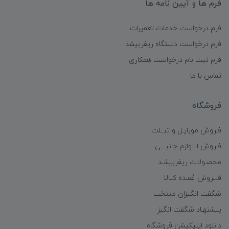
فرم ها و آیین نامه ها
فرم درخواست خدمات تعمیرات
فرم درخواست دستگاه ریفربیشد
فرم ثبت نام درخواست همکاری
تماس با ما
فروشگاه
فـروش موبایـل و تبــلت
فـروش لـــوازم جانبـــی
محصـولات ریفربیشـد
فـــروش عُمـده کــالا
شگفت انگیزان منتخب
پیشنهـاد شگفت انگیز
دانلود اپلیکیشن فروشگاه