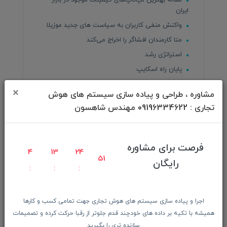
مقاله بهترین لپ‌تاپ‌های گیمینگ موجود در بازار
ایران
واکنش منفی کاربران به سیاست های جدید موزیلا
متا کارمندان افشاگر را اخراج می‌کند
استراتژی رشد
پایان راه اسکایپ
هوش مصنوعی ناجی کارمندان یا نردبان ترقی؟
×
مشاوره ، طراحی و پیاده سازی سیستم های هوش
چگونه بازدید سایت خود را افزایش دهیم؟
تجاری : 09196334622 مهندس شاهسون
بهترین گوشی های شیائومی
تاریخچه هوش مصنوعی
مقایسه s24 Ultra با آیفون ۱۶
فرصت برای مشاوره
4
13
24
پایان سناریوی پردازنده های نسل ۱۰
49
رایگان
معرفی و مشخصات سری آیفون 14
اجرا و پیاده سازی سیستم های هوش تجاری جهت تمامی کسب و کارها
همیشه با تکیه بر داده های خودچند قدم جلوتر از رقبا حرکت کرده و تصمیمات
شنبه، 27 ارديبهشت 04
علی شاهسون
اخبار
سازنده تری را بگیرید