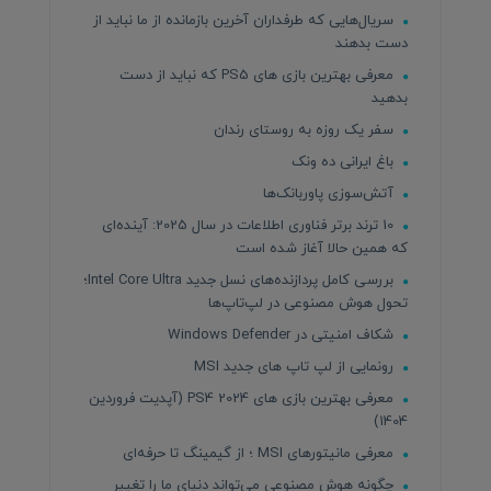
سریال‌هایی که طرفداران آخرین بازمانده از ما نباید از
دست بدهند
معرفی بهترین بازی های PS5 که نباید از دست
بدهید
سفر یک روزه به روستای رندان
باغ ایرانی ده ونک
آتش‌سوزی پاوربانک‌ها
10 ترند برتر فناوری اطلاعات در سال 2025: آینده‌ای
که همین حالا آغاز شده است
بررسی کامل پردازنده‌های نسل جدید Intel Core Ultra؛
تحول هوش مصنوعی در لپ‌تاپ‌ها
شکاف امنیتی در Windows Defender
رونمایی از لپ تاپ های جدید MSI
معرفی بهترین بازی های PS4 2024 (آپدیت فروردین
1404)
معرفی مانیتورهای MSI ؛ از گیمینگ تا حرفه‌ای
چگونه هوش مصنوعی می‌تواند دنیای ما را تغییر