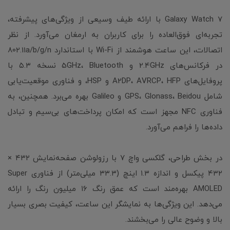
Galaxy Watch 7 با ارائه طیف وسیعی از ویژگی‌های پیشرفته،
تجربه‌ای فوق‌العاده را برای کاربران به ارمغان می‌آورد. از نظر
اتصالات، این ساعت هوشمند از Wi-Fi با استاندارد 802.11a/b/g/n
در فرکانس‌های 2.4GHz و 5GHz، Bluetooth نسخه ۵.۳ با
پروفایل‌های A2DP، AVRCP، HFP و HSP، و فناوری موقعیت‌یابی
شامل GPS، Glonass، Beidou و Galileo بهره می‌برد. همچنین، به
فناوری NFC مجهز است که امکان پرداخت‌های بی‌سیم و تبادل
داده‌ها را فراهم می‌آورد.
در بخش طراحی، گلکسی واچ ۷ با رزولوشن صفحه‌نمایش ۴۳۲ ×
۴۳۲ پیکسل و اندازه ۱.۳ اینچ (۳۳.۳ میلی‌متر) از فناوری Super
AMOLED بهره‌مند است که عمق رنگ ۱۶ میلیون رنگ را ارائه
می‌دهد. این ویژگی‌ها به نمایشگر این ساعت، کیفیت بصری بسیار
بالا و وضوح عالی را می‌بخشند.