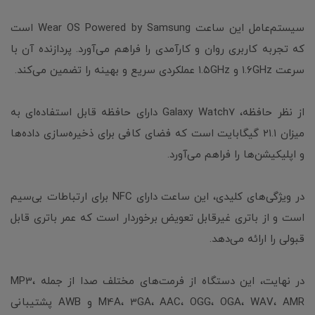
سیستم‌عامل این ساعت Wear OS Powered by Samsung است
که تجربه کاربری روان و کارآمدی را فراهم می‌آورد. پردازنده آن با
سرعت ۱.۶GHz و ۱.۵GHz عملکردی سریع و بهینه را تضمین می‌کند.
از نظر حافظه، Galaxy Watch7 دارای حافظه قابل استفاده‌ای به
میزان ۲۱.۱ گیگابایت است که فضای کافی برای ذخیره‌سازی داده‌ها
و اپلیکیشن‌ها را فراهم می‌آورد.
در ویژگی‌های کلیدی، این ساعت دارای NFC برای ارتباطات بی‌سیم
است و از باتری غیرقابل تعویض برخوردار است که عمر باتری قابل
قبولی را ارائه می‌دهد.
در نهایت، این دستگاه از فرمت‌های مختلف صدا از جمله MP3،
M4A، 3GA، AAC، OGG، OGA، WAV، AMR و AWB پشتیبانی