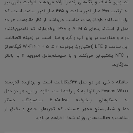
تصاویری شفاف و رنگ‌های زنده را ارائه می‌دهند. ظرفیت باتری نیز
به ترتیب ۳۰۰ میلی‌آمپر ساعت و ۴۲۵ میلی‌آمپر ساعت است، که
برای استفاده طولانی‌مدت مناسب می‌باشد. از نظر مقاومت، هر دو
مدل از استانداردهای ۵ ATM و IP68 برخوردارند که تضمین‌کننده
دوام و مقاومت در برابر آب و گرد و غبار است. در زمینه اتصالات،
این ساعت‌ از LTE (اختیاری)، بلوتوث ۵.۳، Wi-Fi ۲.۴ + ۵ گیگاهرتز
و NFC پشتیبانی می‌کنند و با سیستم‌عامل اندروید ۱۱ یا بالاتر
سازگارند.
حافظه داخلی هر دو مدل ۳۲گیگابایت است و پردازنده قدرتمند
Exynos W1000 در آنها به کار رفته است. علاوه بر این، هر دو مدل
به حسگرهای پیشرفته BioActive سامسونگ، حسگر
دما و شتاب‌سنج مجهز هستند، که تجربه‌ای جامع و دقیق از
سلامت و فعالیت‌های روزانه شما را فراهم می‌آورد.