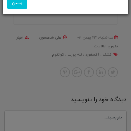
بستن
مقایسه s24 Ultra با آیفون ۱۶
پایان سناریوی پردازنده های نسل ۱۰
ﺳﻪشنبه، 23 بهمن 03
علی شاهسون
اخبار
فناوری اطلاعات
کشف
آکسفورد
تله پورت
کوانتوم
دیدگاه خود را بنویسید