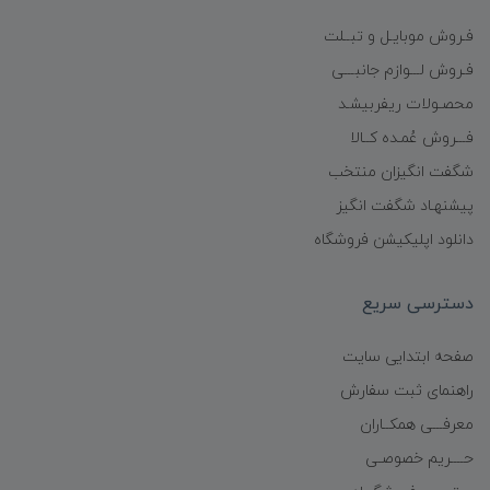
فـروش موبایـل و تبــلت
فـروش لـــوازم جانبـــی
محصـولات ریفربیشـد
فـــروش عُمـده کــالا
شگفت انگیزان منتخب
پیشنهـاد شگفت انگیز
دانلود اپلیکیشن فروشگاه
دسترسی سریع
صفحه ابتدایی سایت
راهنمای ثبت سفارش
معرفـــی همکــاران
حــــریم خصوصـی