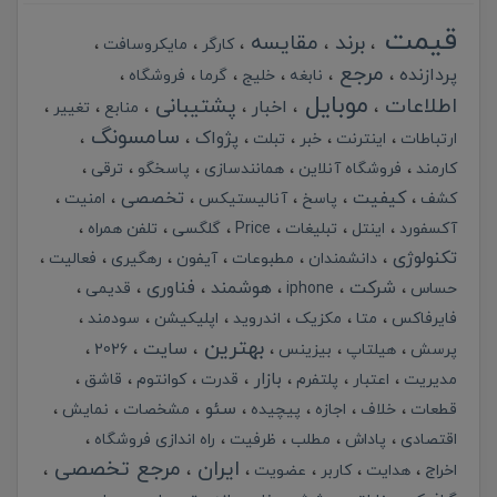
قیمت
برند
مقایسه
کارگر
مایکروسافت
مرجع
پردازنده
نابغه
خلیج
گرما
فروشگاه
موبایل
اطلاعات
پشتیبانی
اخبار
منابع
تغییر
سامسونگ
پژواک
ارتباطات
اینترنت
خبر
تبلت
کارمند
فروشگاه آنلاین
همانندسازی
پاسخگو
ترقی
کیفیت
تخصصی
کشف
پاسخ
آنالیستیکس
امنیت
آکسفورد
اینتل
تبلیغات
Price
گلگسی
تلفن همراه
تکنولوژی
دانشمندان
مطبوعات
آیفون
رهگیری
فعالیت
شرکت
هوشمند
فناوری
حساس
iphone
قدیمی
فایرفاکس
متا
مکزیک
اندروید
اپلیکیشن
سودمند
بهترین
سایت
پرسش
هیلتاپ
بیزینس
2026
بازار
مدیریت
اعتبار
پلتفرم
قدرت
کوانتوم
قاشق
سئو
قطعات
خلاف
اجازه
پیچیده
مشخصات
نمایش
اقتصادی
پاداش
مطلب
ظرفیت
راه اندازی فروشگاه
ایران
مرجع تخصصی
اخراج
هدایت
کاربر
عضویت