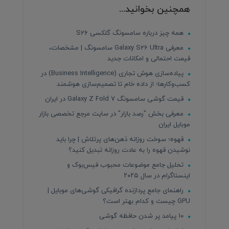
همچنین بخوانید...
همه چیز درباره سامسونگ گلکسی S26
معرفی Galaxy S26 Ultra سامسونگ | مشخصات،
قیمت احتمالی و امکانات جدید
پیاده‌سازی هوش تجاری (Business Intelligence) در
کسب‌وکارها؛ از داده خام تا تصمیم‌سازی هوشمند
قیمت گوشی سامسونگ Galaxy Z Fold 7 در ایران
معرفی بخش "رصد بازار" در سایت مرجع تخصصی بازار
موبایل ایران
قهوه؛ سوخت روزانه ذهن‌های پرتلاش | چرا باید
نوشیدن قهوه را به عادت روزانه تبدیل کنید؟
تحلیل جامع موضوعات محبوب فیس‌بوک و
اینستاگرام در سال ۲۰۲۵
راهنمای جامع پردازنده‌ گرافیکی گوشی‌های موبایل |
GPU چیست و کدام بهتر است؟
۱۰ پیامد پر شدن حافظه گوشی