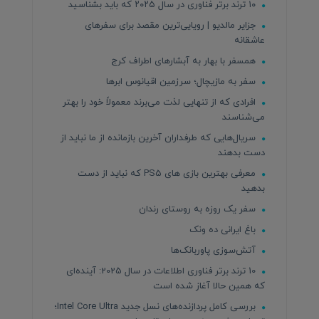
۱۰ ترند برتر فناوری در سال ۲۰۲۵ که باید بشناسید
جزایر مالدیو | رویایی‌ترین مقصد برای سفرهای
عاشقانه
همسفر با بهار به آبشارهای اطراف کرج
سفر به مازیچال؛ سرزمین اقیانوس ابرها
افرادی که از تنهایی لذت می‌برند معمولاً خود را بهتر
می‌شناسند
سریال‌هایی که طرفداران آخرین بازمانده از ما نباید از
دست بدهند
معرفی بهترین بازی های PS5 که نباید از دست
بدهید
سفر یک روزه به روستای رندان
باغ ایرانی ده ونک
آتش‌سوزی پاوربانک‌ها
10 ترند برتر فناوری اطلاعات در سال 2025: آینده‌ای
که همین حالا آغاز شده است
بررسی کامل پردازنده‌های نسل جدید Intel Core Ultra؛