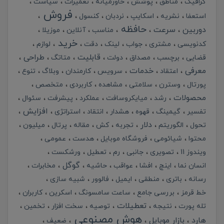
گرافیک
مناطق
پوشش
خاورمیانه
تعمیرات
سیاست
فروش
استعفا
نشریه
اسکایپ
نردبان
کنسول
حافظه
دوربین
سرعت
مناسب
آنلاین
موزیلا
خرید
کدنویسی
مشتری
جواب
لینک
دقت
لوازم
قابلیت
طراحی
قضایی
برچسب
مصداق
دولت
متاتگ
معرفی
خدمات
اعتقاد
سرویس
کارمندان
وبلاگ
تنوع
پورتال
وسترن
سلامتی
مشاهده
کاربردی
متخصص
محصولات
رشد
میایکروسافت
عملکرد
پیشرفت
سئوال
افزایش
تفسیر
گیمینگ
قهوه
هشدار
انتقاد
استراتژی
دلار
تحول
الگوریتم
تجربه
کش
مقاله
پرتال
میلیون
محتوا
شیائومی
فروشگاه موبایل
هدست
عمومی
ویندوز 11
تصویری
جانبی
رم
تعطیل
ورشکست
گوگل
انسان نما
اینچ
افشا
عواقب
حاشیه
مخابرات
رسانه
باتری
منطقی
ایمیل
فالوور
شبیه سازی
خط قرمز
بررسی جامع
ساعت سامسونگ
اسکرین
کاربران
تعطیلات
تله پورت
نتیجه
توصیه
سخت افزار
تخمین
هوش مصنوعی
هارد
بازار موبایل
ضعیف