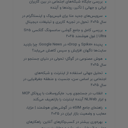
بررسی جایگاه شبکه‌های اجتماعی در بین کاربران
ایرانی و جهانی | تأثیر، روندها و آینده
سرویس‌های جدید متا برای فیس‌بوک و اینستاگرام در
سال ۲۰۲۵: تحول در تجربه کاربری و تبلیغات دیجیتال
بررسی کامل و جامع گوشی سامسونگ گلکسی S25
Ultra | غول هوشمند ۲۰۲۵
پدیده «Spike و Drop» در Google News: چرا بازدید
سایت‌ها ناگهان افزایش و سپس کاهش می‌یابد؟
هوش مصنوعی در گوگل؛ تحولی در دنیای جستجو در
سال ۲۰۲۵
تحلیل جهانی استفاده از اینترنت و شبکه‌های
اجتماعی بر اساس سن، جنسیت و منطقه جغرافیایی در
سال ۲۰۲۵
انقلاب در جستجوی وب: مایکروسافت با پروتکل MCP
و ابزار NLWeb آینده اینترنت را بازتعریف می‌کند
راهنمای جامع eSIM در گوشی‌های هوشمند | مزایا،
معایب و وضعیت بازار ایران در ۲۰۲۵
بهره‌وری بیشتر در کسب‌وکارهای آنلاین: راهکارهای