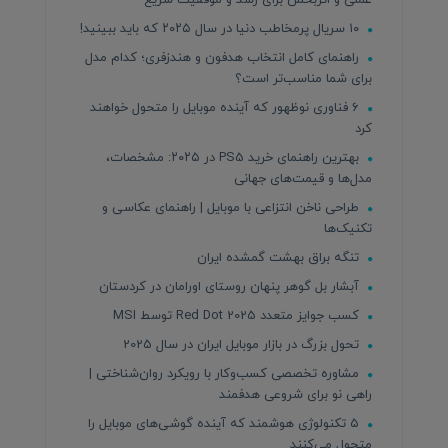
عملی و اثربخش برای رشد و موفقیت سریع
۱۰ سریال پرمخاطب دنیا در سال ۲۰۲۵ که باید ببینید!
راهنمای کامل انتخاب هدفون و هندزفری؛ کدام مدل
برای شما مناسب‌تر است؟
۶ فناوری نوظهور که آینده موبایل را متحول خواهند
کرد
بهترین راهنمای خرید PS5 در ۲۰۲۵: مشخصات،
مدل‌ها و قیمت‌های جهانی
طراحی ناخن انتزاعی با موبایل | راهنمای عکاسی و
تکنیک‌ها
تنگه براق بهشت گمشده ایران
آبشار بل گوهر پنهان روستای اورامان در کردستان
کسب جوایز متعدد Red Dot 2025 توسط MSI
تحول بزرگ در بازار موبایل ایران در سال 2025
مشاوره تخصصی کسب‌وکار با رویکرد روان‌شناختی |
راهی نو برای شروعی هدفمند
۵ تکنولوژی هوشمند که آینده گوشی‌های موبایل را
متحول می‌کنند