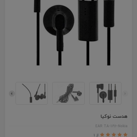
هدست نوکیا
EAR TA-1196-Nokia
از 1