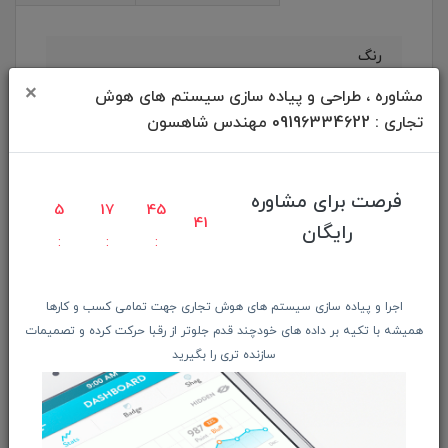
رنگ
×
مشاوره ، طراحی و پیاده سازی سیستم های هوش
مشکی
تجاری : 09196334622 مهندس شاهسون
طول کابل
فرصت برای مشاوره
5
17
45
75 سانتی متر
40
رایگان
امکان مکالمه
اجرا و پیاده سازی سیستم های هوش تجاری جهت تمامی کسب و کارها
دارد
همیشه با تکیه بر داده های خودچند قدم جلوتر از رقبا حرکت کرده و تصمیمات
سازنده تری را بگیرید
میکروفن
دارد