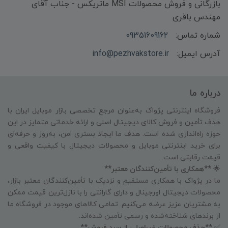
بازرگانی و فروش محصولات MSI ماتریکس - جناب آقای
مهندس باقری
شماره تماس:
09351609162
آدرس ایمیل:
info@pezhvakstore.ir
درباره ما
فروشگاه اینترنتی پژواک به‌عنوان مرجع تخصصی بازار موبایل ایران با
هدف تأمین و فروش کالای دیجیتال اصلی و ارائه خدماتی متمایز در این
حوزه راه‌اندازی شده است. هدف ما ایجاد بستری امن، به‌روز و حرفه‌ای
برای خرید اینترنتی موبایل و محصولات دیجیتال با کیفیت واقعی و
قیمت رقابتی است.
🌟
**همکاری با تأمین‌کنندگان معتبر**
ما در پژواک با همکاری مستقیم و نزدیک با تأمین‌کنندگان معتبر بازار،
محصولات دیجیتال اورجینال و دارای گارانتی را با نازل‌ترین قیمت ممکن
به مشتریان عزیز عرضه می‌کنیم. تمامی کالاهای موجود در فروشگاه ما
از برندهای شناخته‌شده و رسمی تأمین شده‌اند.
✅
**حذف محصولات غیراصلی از سبد فروش**