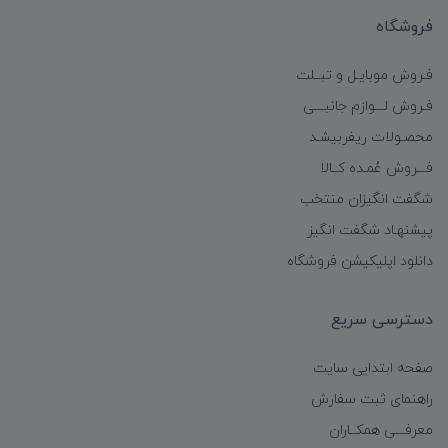
فروشگاه
فـروش موبایـل و تبــلت
فـروش لـــوازم جانبـــی
محصـولات ریفربیشـد
فـــروش عُمـده کــالا
شگفت انگیزان منتخب
پیشنهـاد شگفت انگیز
دانلود اپلیکیشن فروشگاه
دسترسی سریع
صفحه ابتدایی سایت
راهنمای ثبت سفارش
معرفـــی همکــاران