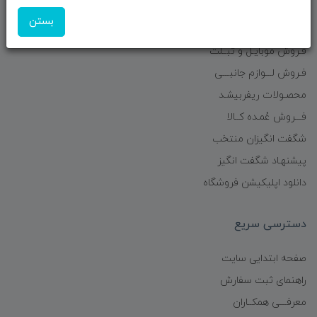
فروشگاه
بستن
فـروش موبایـل و تبــلت
فـروش لـــوازم جانبـــی
محصـولات ریفربیشـد
فـــروش عُمـده کــالا
شگفت انگیزان منتخب
پیشنهـاد شگفت انگیز
دانلود اپلیکیشن فروشگاه
دسترسی سریع
صفحه ابتدایی سایت
راهنمای ثبت سفارش
معرفـــی همکــاران