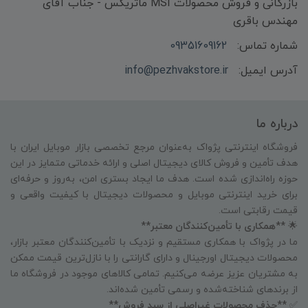
بازرگانی و فروش محصولات MSI ماتریکس - جناب آقای
مهندس باقری
شماره تماس:
09351609162
آدرس ایمیل:
info@pezhvakstore.ir
درباره ما
فروشگاه اینترنتی پژواک به‌عنوان مرجع تخصصی بازار موبایل ایران با
هدف تأمین و فروش کالای دیجیتال اصلی و ارائه خدماتی متمایز در این
حوزه راه‌اندازی شده است. هدف ما ایجاد بستری امن، به‌روز و حرفه‌ای
برای خرید اینترنتی موبایل و محصولات دیجیتال با کیفیت واقعی و
قیمت رقابتی است.
🌟
**همکاری با تأمین‌کنندگان معتبر**
ما در پژواک با همکاری مستقیم و نزدیک با تأمین‌کنندگان معتبر بازار،
محصولات دیجیتال اورجینال و دارای گارانتی را با نازل‌ترین قیمت ممکن
به مشتریان عزیز عرضه می‌کنیم. تمامی کالاهای موجود در فروشگاه ما
از برندهای شناخته‌شده و رسمی تأمین شده‌اند.
✅
**حذف محصولات غیراصلی از سبد فروش**