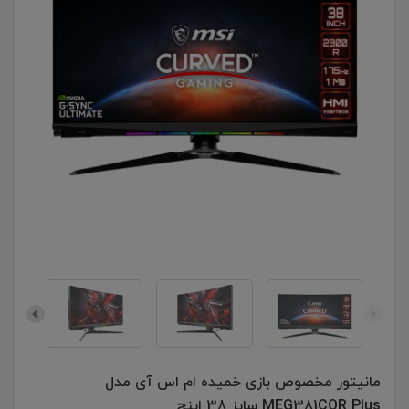
مانیتور مخصوص بازی خمیده ام اس آی مدل
MEG381CQR Plus سایز 38 اینچ