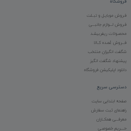
فروشگاه
فـروش موبایـل و تبــلت
فـروش لـــوازم جانبـــی
محصـولات ریفربیشـد
فـــروش عُمـده کــالا
شگفت انگیزان منتخب
پیشنهـاد شگفت انگیز
دانلود اپلیکیشن فروشگاه
دسترسی سریع
صفحه ابتدایی سایت
راهنمای ثبت سفارش
معرفـــی همکــاران
حــــریم خصوصـی