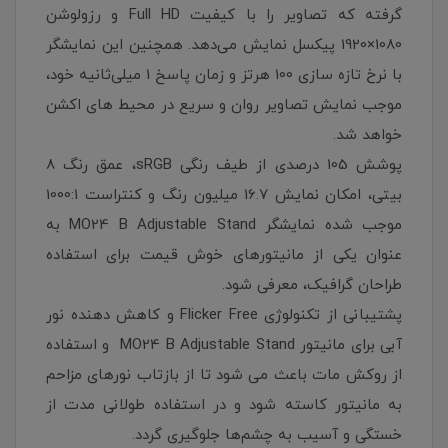
گرفته که تصاویر را با کیفیت Full HD و رزولوشن
1080×1920 پیکسل نمایش می‌دهد. همچنین این نمایشگر
با نرخ تازه سازی 100 هرتز و زمان پاسخ 1 میلی‌ثانیه خود،
موجب نمایش تصاویر روان و سریع در محیط های اکشن
خواهد شد.
پوشش 105 درصدی از طیف رنگی sRGB، عمق رنگ 8
بیتی، امکان نمایش 16.7 میلیون رنگ و کنتراست 1000:1
موجب شده نمایشگر MO24 B Adjustable Stand به
عنوان یکی از مانیتورهای خوش قیمت برای استفاده
طراحان گرافیک، معرفی شود.
پشتیبانی از تکنولوژی Flicker Free و کاهش دهنده نور
آبی برای مانیتور MO24 B Adjustable Stand و استفاده
از روکش مات باعث می شود تا از بازتاب نورهای مزاحم
به مانیتور کاسته شود و در استفاده طولانی مدت از
خستگی و آسیب به چشم‌ها جلوگیری گردد.