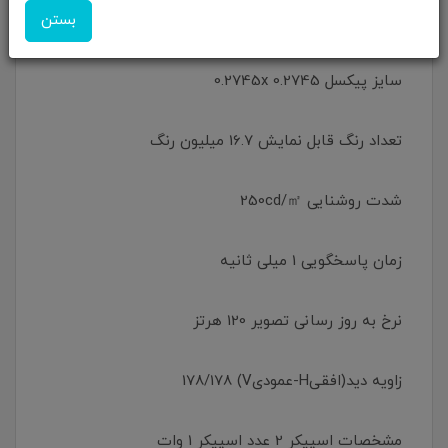
بستن
کنتراست 1000:1
سایز پیکسل 0.2745x 0.2745
تعداد رنگ قابل نمایش 16.7 میلیون رنگ
شدت روشنایی 250cd/㎡
زمان پاسخگویی 1 میلی ثانیه
نرخ به روز رسانی تصویر 120 هرتز
زاویه دید(افقیH-عمودیV) 178/178
مشخصات اسپیکر 2 عدد اسپیکر 1 وات