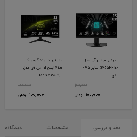
ام اس آی مدل
مانیتور خمیده گیمینگ
ما
G255PF E2 سایز 24.5
31.5 اینچ ام اس آی مدل
اینچ ام اس آی مدل
325CQRXF E2
MAG 325CQF
,000
100,000
100,000
100,000
100,000
100,000
تومان
تومان
تو
نقد و بررسی
مشخصات
دیدگاه‌ها