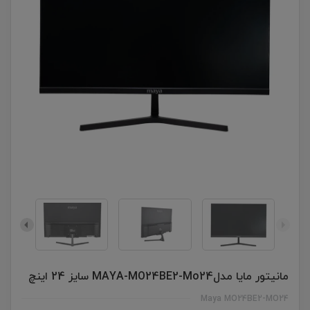
مانیتور مایا مدلMAYA-MO24BE2-Mo24 سایز 24 اینچ
Maya MO24BE2-MO24