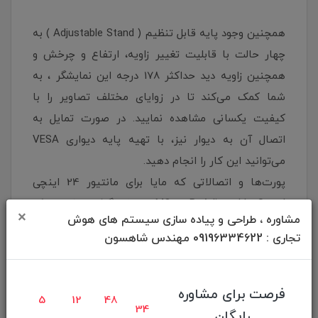
همچنین وجود پایه قابل تنظیم ( Adjustable Stand ) به
چهار حالت با قابلیت تغییر زاویه، ارتفاع و چرخش و
همچنین زاویه دید حداکثر 178 درجه این نمایشگر ، به
شما کمک می‌کند تا در زوایای مختلف تصاویر را با
کیفیت یکسانی مشاهده نمایید. در صورت تمایل به
اتصال آن به دیوار نیز، با تهیه پایه دیواری VESA
می‌توانید این کار را انجام دهید.
پورت‌ها و اتصالاتی که مایا برای مانتیور 24 اینچی
MO24 B Adjustable Stand در نظر گرفته، شامل یک
×
مشاوره ، طراحی و پیاده سازی سیستم های هوش
پورت HDMI، یک پورت VGA ، دو اسپیکر 1 واتی و
تجاری : 09196334622 مهندس شاهسون
خروجی هدفون است که سازگاری آن با دستگاه‌های
مختلف را بیشتر کرده‌ است.
فرصت برای مشاوره
5
12
48
33
مشخصات فیزیکی
رایگان