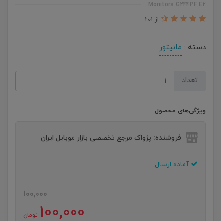
Monitors G244PF E2
از 201
دسته :
مانیتور
تعداد
ویژگی‌های محصول
فروشنده: پژواک مرجع تخصصی بازار موبایل ایران
آماده ارسال
100,000
100,000
تومان