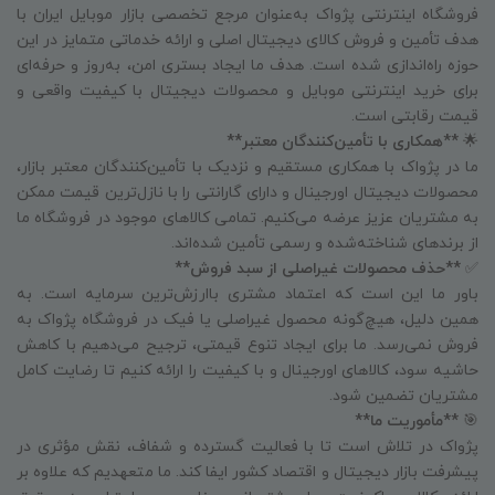
فروشگاه اینترنتی پژواک به‌عنوان مرجع تخصصی بازار موبایل ایران با
هدف تأمین و فروش کالای دیجیتال اصلی و ارائه خدماتی متمایز در این
حوزه راه‌اندازی شده است. هدف ما ایجاد بستری امن، به‌روز و حرفه‌ای
برای خرید اینترنتی موبایل و محصولات دیجیتال با کیفیت واقعی و
قیمت رقابتی است.
🌟
**همکاری با تأمین‌کنندگان معتبر**
ما در پژواک با همکاری مستقیم و نزدیک با تأمین‌کنندگان معتبر بازار،
محصولات دیجیتال اورجینال و دارای گارانتی را با نازل‌ترین قیمت ممکن
به مشتریان عزیز عرضه می‌کنیم. تمامی کالاهای موجود در فروشگاه ما
از برندهای شناخته‌شده و رسمی تأمین شده‌اند.
✅
**حذف محصولات غیراصلی از سبد فروش**
باور ما این است که اعتماد مشتری باارزش‌ترین سرمایه است. به
همین دلیل، هیچ‌گونه محصول غیراصلی یا فیک در فروشگاه پژواک به
فروش نمی‌رسد. ما برای ایجاد تنوع قیمتی، ترجیح می‌دهیم با کاهش
حاشیه سود، کالاهای اورجینال و با کیفیت را ارائه کنیم تا رضایت کامل
مشتریان تضمین شود.
🎯
**مأموریت ما**
پژواک در تلاش است تا با فعالیت گسترده و شفاف، نقش مؤثری در
پیشرفت بازار دیجیتال و اقتصاد کشور ایفا کند. ما متعهدیم که علاوه بر