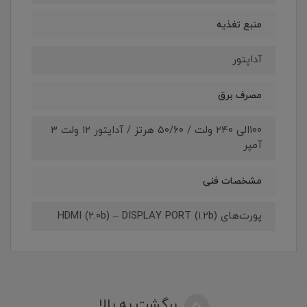
منبع تغذیه
آداپتور
مصرف برق
۱۰۰الی ۲۴۰ ولت / ۵۰/۶۰ هرتز / آداپتور ۱۲ ولت ۳
آمپر
مشخصات فنی
پورت‌های HDMI (۲.۰b) – DISPLAY PORT (۱.۲b)
برگشت به بالا