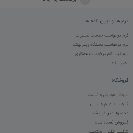
فرم ها و آیین نامه ها
فرم درخواست خدمات تعمیرات
فرم درخواست دستگاه ریفربیشد
فرم ثبت نام درخواست همکاری
تماس با ما
فروشگاه
فـروش موبایـل و تبــلت
فـروش لـــوازم جانبـــی
محصـولات ریفربیشـد
فـــروش عُمـده کــالا
شگفت انگیزان منتخب