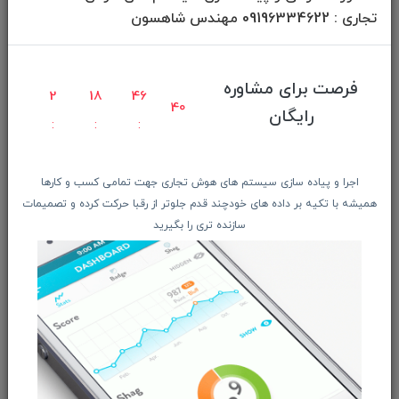
تجاری : 09196334622 مهندس شاهسون
فرکانس عمودی
۴۸ الی ۱۸۰ هرتز هرتز
فرصت برای مشاوره
2
18
46
39
رایگان
فرکانس افقی
۵۵.۳ الی ۲۰۰ کیلوهرتز کیلوهرتز
اجرا و پیاده سازی سیستم های هوش تجاری جهت تمامی کسب و کارها
همیشه با تکیه بر داده های خودچند قدم جلوتر از رقبا حرکت کرده و تصمیمات
کنتراست استاتیک
سازنده تری را بگیرید
۱۰۰۰:۱
کنتراست داینامیک
۱۰۰۰۰۰۰۰۰:۱
رزولوشن صفحه نمایش