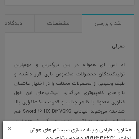
نقد و بررسی
مشخصات
دیدگاه‌ها
معرفی
ام اس آی همواره در بین بزرگترین و مهم‌ترین
تولیدکنندگان محصولات مخصوص بازی قرار داشته و
طیف وسیعی از محصولات مختلف را در اختیار عاشقان
بازی‌های کامپیوتری می‌گذارد. لپ‌تاپ‌های این غول
فناوری معمولا با ظاهر جذاب و قدرت سخت‌افزاری بالا
شناخته می‌شوند. لپ‌تاپ Sword 16 HX B14VGKG هم
از این قاعده مستثنی نیست و یکی از جدی‌ترین
×
مشاوره ، طراحی و پیاده سازی سیستم های هوش
گزینه‌های بالارده‌ در بازه‌ی قیمتی خود محسوب می‌شود.
تجاری : 09196334622 مهندس شاهسون