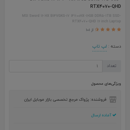
RTX4070-QHD
MSI Sword 16 HX B14VGKG-i7 14700HX-16GB DDR5-1TB SSD-
RTX4070-QHD 16 inch Laptop
از 101
دسته :
لپ تاپ
تعداد
ویژگی‌های محصول
فروشنده: پژواک مرجع تخصصی بازار موبایل ایران
آماده ارسال