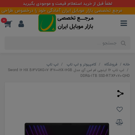
لطفاً قبل از خرید استعلام قیمت و موجودی بگیرید
مرجع تخصصی بازار موبایل ایران آمادگی خود را درخصوص طراحی ،اجرا 
0
خانه
فروشگاه
کامپیوتر و لپ تاپ
لپ تاپ
لپ تاپ 16 اینچی ام اس آی مدل Sword 16 HX B14VGKG-i7 14700HX-16GB
DDR5-1TB SSD-RTX4070-QHD