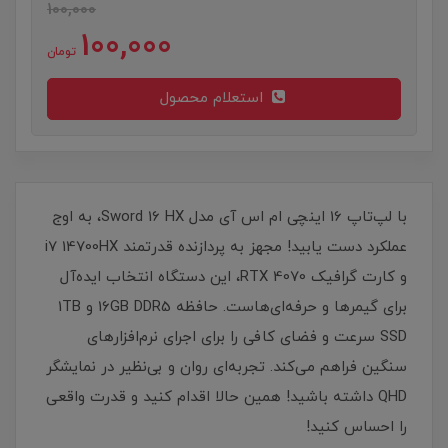
100,000
100,000
تومان
استعلام محصول
با لپ‌تاپ 16 اینچی ام اس آی مدل Sword 16 HX، به اوج
عملکرد دست یابید! مجهز به پردازنده قدرتمند i7 14700HX
و کارت گرافیک RTX 4070، این دستگاه انتخاب ایده‌آل
برای گیمرها و حرفه‌ای‌هاست. حافظه 16GB DDR5 و 1TB
SSD سرعت و فضای کافی را برای اجرای نرم‌افزارهای
سنگین فراهم می‌کند. تجربه‌ای روان و بی‌نظیر در نمایشگر
QHD داشته باشید! همین حالا اقدام کنید و قدرت واقعی
را احساس کنید!