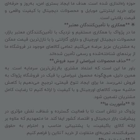
حوزه راه‌اندازی شده است. هدف ما ایجاد بستری امن، به‌روز و حرفه‌ای
برای خرید اینترنتی موبایل و محصولات دیجیتال با کیفیت واقعی و
قیمت رقابتی است.
🌟
**همکاری با تأمین‌کنندگان معتبر**
ما در پژواک با همکاری مستقیم و نزدیک با تأمین‌کنندگان معتبر بازار،
محصولات دیجیتال اورجینال و دارای گارانتی را با نازل‌ترین قیمت ممکن
به مشتریان عزیز عرضه می‌کنیم. تمامی کالاهای موجود در فروشگاه ما
از برندهای شناخته‌شده و رسمی تأمین شده‌اند.
✅
**حذف محصولات غیراصلی از سبد فروش**
باور ما این است که اعتماد مشتری باارزش‌ترین سرمایه است. به
همین دلیل، هیچ‌گونه محصول غیراصلی یا فیک در فروشگاه پژواک به
فروش نمی‌رسد. ما برای ایجاد تنوع قیمتی، ترجیح می‌دهیم با کاهش
حاشیه سود، کالاهای اورجینال و با کیفیت را ارائه کنیم تا رضایت کامل
مشتریان تضمین شود.
🎯
**مأموریت ما**
پژواک در تلاش است تا با فعالیت گسترده و شفاف، نقش مؤثری در
پیشرفت بازار دیجیتال و اقتصاد کشور ایفا کند. ما متعهدیم که علاوه بر
ارائه کالای باکیفیت، با پشتیبانی مناسب و احترام به حقوق
مصرف‌کننده، تجربه‌ای متفاوت از خرید آنلاین را فراهم کنیم.