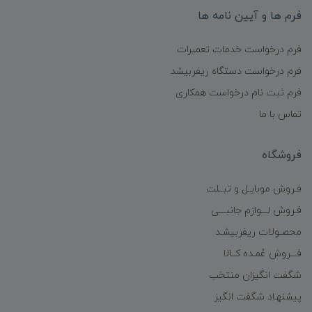
فرم ها و آیین نامه ها
فرم درخواست خدمات تعمیرات
فرم درخواست دستگاه ریفربیشد
فرم ثبت نام درخواست همکاری
تماس با ما
فروشگاه
فـروش موبایـل و تبــلت
فـروش لـــوازم جانبـــی
محصـولات ریفربیشـد
فـــروش عُمـده کــالا
شگفت انگیزان منتخب
پیشنهـاد شگفت انگیز