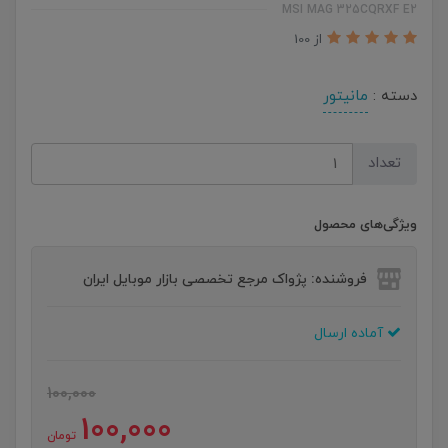
MSI MAG 325CQRXF E2
از 100
دسته :
مانیتور
تعداد
ویژگی‌های محصول
فروشنده: پژواک مرجع تخصصی بازار موبایل ایران
آماده ارسال
100,000
100,000
تومان