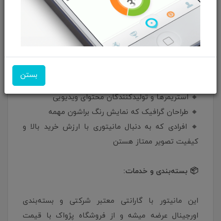
تصویر با عمق بالا در بازی‌ها و فیلم‌ها.
پورت USB-C: برای اتصال سریع لپ‌تاپ، موبایل یا
حتی شارژ دستگاه‌ها.
🧠 مناسب برای چه کسانی؟
بستن
🔸 گیمرهای حرفه‌ای FPS و Racing
🔸 استریمرها و تولیدکنندگان محتوای ویدیویی
🔸 طراحان گرافیک که نمایش رنگ براشون مهمه
🔸 افرادی که به دنبال مانیتوری با ارزش خرید بالا و
کیفیت تصویر ممتاز هستن
📦 بسته‌بندی و خدمات:
این مانیتور با گارانتی معتبر شرکتی و بسته‌بندی
اورجینال عرضه میشه و از فروشگاه پژواک با قیمت