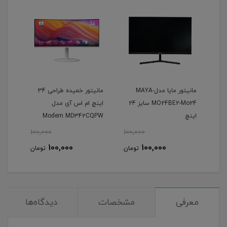
مانیتور مایا مدلMAYA-
مانیتور خمیده طراحی 34
MO24BE2-Mo24 سایز 24
اینچ ام اس آی مدل
MP223 سایز 
اینچ
Modern MD342CQPW
100,000
100,000
100
100,000
100,000
مان
تومان
تومان
معرفی
مشخصات
دیدگاه‌ها