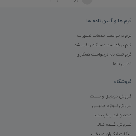
فرم ها و آیین نامه ها
فرم درخواست خدمات تعمیرات
فرم درخواست دستگاه ریفربیشد
فرم ثبت نام درخواست همکاری
تماس با ما
فروشگاه
فـروش موبایـل و تبــلت
فـروش لـــوازم جانبـــی
محصـولات ریفربیشـد
فـــروش عُمـده کــالا
شگفت انگیزان منتخب