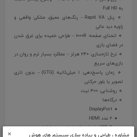
به Full HD
🔹 پنل: Rapid VA – رنگ‌های عمیق، مشکی واقعی و
زاویه دید عالی
🔹 انحنای صفحه: 1000R – طراحی خمیده برای غرق شدن
در فضای بازی
🔹 نرخ تازه‌سازی: 240 هرتز – عملکرد بسیار نرم و روان در
بازی‌های سریع
🔹 زمان پاسخ‌دهی: 1 میلی‌ثانیه (GTG) – بدون تاری
تصویر یا بلور حرکتی
🔹 روشنایی: 400 نیت
🔹 درگاه‌ها:
🔸 DisplayPort
🔸 2 عدد HDMI
🔸 USB-C با پشتیبانی از تصویر و شارژ
×
مشاوره ، طراحی و پیاده سازی سیستم های هوش
🔹 پوشش رنگی: DCI-P3 92%، Adobe RGB 88% –