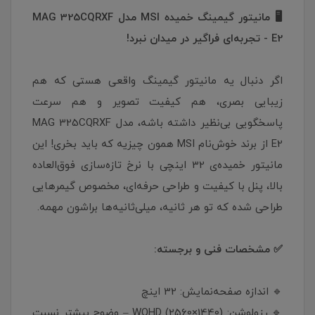
🖥️ مانیتور گیمینگ خمیده MSI مدل MAG 325CQRXF
E2 - تجربه‌ای فراگیر در میدان نبرد!
اگر دنبال یه مانیتور گیمینگ واقعی هستی که هم
زیبایی بصری، هم کیفیت تصویر و هم سرعت
پاسخگویی بی‌نظیر داشته باشه، مدل MAG 325CQRXF
E2 از برند خوش‌نام MSI همون چیزیه که باید بخری! این
مانیتور خمیده‌ی 32 اینچی با نرخ تازه‌سازی فوق‌العاده
بالا، پنل با کیفیت و طراحی حرفه‌ای، مخصوص گیمرهایی
طراحی شده که تو هر ثانیه، میلی‌ثانیه‌ها براشون مهمه.
✅ مشخصات فنی و برجسته:
🔹 اندازه صفحه‌نمایش: 32 اینچ
🔹 رزولوشن: WQHD (2560×1440) – وضوح بیشتر نسبت