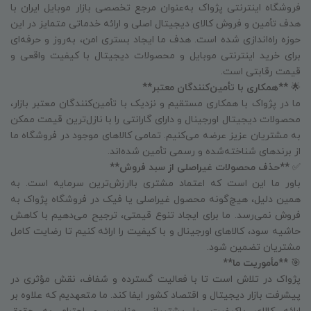
فروشگاه اینترنتی پژواک به‌عنوان مرجع تخصصی بازار موبایل ایران با
هدف تأمین و فروش کالای دیجیتال اصلی و ارائه خدماتی متمایز در این
حوزه راه‌اندازی شده است. هدف ما ایجاد بستری امن، به‌روز و حرفه‌ای
برای خرید اینترنتی موبایل و محصولات دیجیتال با کیفیت واقعی و
قیمت رقابتی است.
🌟
**همکاری با تأمین‌کنندگان معتبر**
ما در پژواک با همکاری مستقیم و نزدیک با تأمین‌کنندگان معتبر بازار،
محصولات دیجیتال اورجینال و دارای گارانتی را با نازل‌ترین قیمت ممکن
به مشتریان عزیز عرضه می‌کنیم. تمامی کالاهای موجود در فروشگاه ما
از برندهای شناخته‌شده و رسمی تأمین شده‌اند.
✅
**حذف محصولات غیراصلی از سبد فروش**
باور ما این است که اعتماد مشتری باارزش‌ترین سرمایه است. به
همین دلیل، هیچ‌گونه محصول غیراصلی یا فیک در فروشگاه پژواک به
فروش نمی‌رسد. ما برای ایجاد تنوع قیمتی، ترجیح می‌دهیم با کاهش
حاشیه سود، کالاهای اورجینال و با کیفیت را ارائه کنیم تا رضایت کامل
مشتریان تضمین شود.
🎯
**مأموریت ما**
پژواک در تلاش است تا با فعالیت گسترده و شفاف، نقش مؤثری در
پیشرفت بازار دیجیتال و اقتصاد کشور ایفا کند. ما متعهدیم که علاوه بر