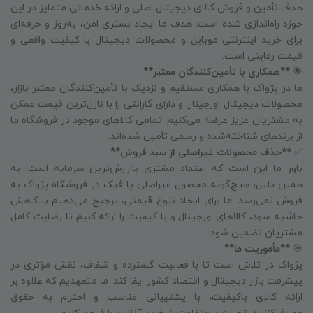
هدف تأمین و فروش کالای دیجیتال اصلی و ارائه خدماتی متمایز در این
حوزه راه‌اندازی شده است. هدف ما ایجاد بستری امن، به‌روز و حرفه‌ای
برای خرید اینترنتی موبایل و محصولات دیجیتال با کیفیت واقعی و
قیمت رقابتی است.
🌟
**همکاری با تأمین‌کنندگان معتبر**
ما در پژواک با همکاری مستقیم و نزدیک با تأمین‌کنندگان معتبر بازار،
محصولات دیجیتال اورجینال و دارای گارانتی را با نازل‌ترین قیمت ممکن
به مشتریان عزیز عرضه می‌کنیم. تمامی کالاهای موجود در فروشگاه ما
از برندهای شناخته‌شده و رسمی تأمین شده‌اند.
✅
**حذف محصولات غیراصلی از سبد فروش**
باور ما این است که اعتماد مشتری باارزش‌ترین سرمایه است. به
همین دلیل، هیچ‌گونه محصول غیراصلی یا فیک در فروشگاه پژواک به
فروش نمی‌رسد. ما برای ایجاد تنوع قیمتی، ترجیح می‌دهیم با کاهش
حاشیه سود، کالاهای اورجینال و با کیفیت را ارائه کنیم تا رضایت کامل
مشتریان تضمین شود.
🎯
**مأموریت ما**
پژواک در تلاش است تا با فعالیت گسترده و شفاف، نقش مؤثری در
پیشرفت بازار دیجیتال و اقتصاد کشور ایفا کند. ما متعهدیم که علاوه بر
ارائه کالای باکیفیت، با پشتیبانی مناسب و احترام به حقوق