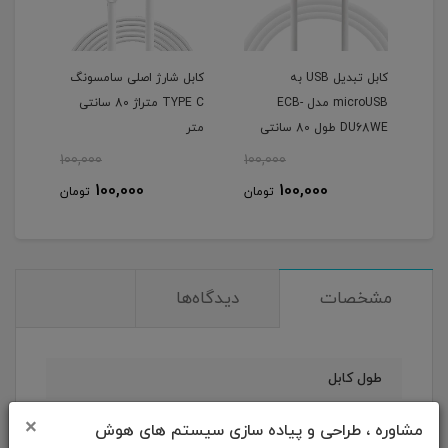
کابل تبدیل USB به
کابل شارژ اصلی سامسونگ
microUSB مدل ECB-
TYPE C متراژ 80 سانتی
DU68WE طول 80 سانتی
متر
متر
100,000
100,000
100,000
100,000
تومان
تومان
مشخصات
دیدگاه‌ها
طول کابل
×
1 متر
مشاوره ، طراحی و پیاده سازی سیستم های هوش