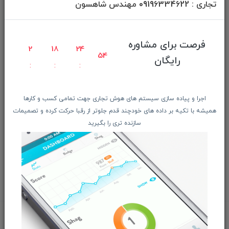
تجاری : 09196334622 مهندس شاهسون
کانکتورها
Type C
فرصت برای مشاوره
2
18
24
54
رایگان
جنس کانکتور
آلیاژ آلومینیوم
اجرا و پیاده سازی سیستم های هوش تجاری جهت تمامی کسب و کارها
همیشه با تکیه بر داده های خودچند قدم جلوتر از رقبا حرکت کرده و تصمیمات
جنس کابل
سازنده تری را بگیرید
TPE
برگشت به بالا