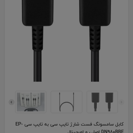
کابل سامسونگ فست شارژ تایپ سی به تایپ سی EP-
DN980BBE اصلی و اورجینال