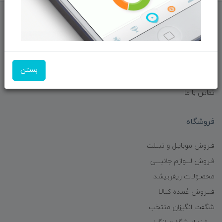
فرم ها و آیین نامه ها
فرم درخواست خدمات تعمیرات
فرم درخواست دستگاه ریفربیشد
بستن
فرم ثبت نام درخواست همکاری
تماس با ما
فروشگاه
فـروش موبایـل و تبــلت
فـروش لـــوازم جانبـــی
محصـولات ریفربیشـد
فـــروش عُمـده کــالا
شگفت انگیزان منتخب