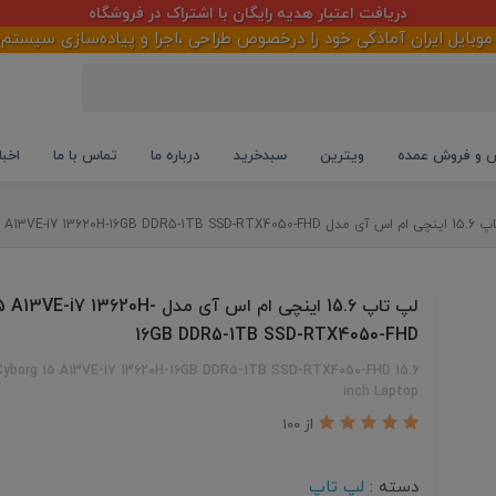
لطفاً قبل از خرید استعلام قیمت و موجودی بگیرید
یران آمادگی خود را درخصوص طراحی ،اجرا و پیاده‌سازی سیستم‌های هو
و فروش عمده
ویترین
سبدخرید
درباره ما
تماس با ما
اخبا
Cyborg 15 A13VE-i7 13620H-16GB DDR5-1
لپ تاپ 15.6 اینچی ام اس آی مدل 7 13620H
16GB DDR5-1TB SSD-RTX4050-FHD
Cyborg 15 A13VE-i7 13620H-16GB DDR5-1TB SSD-RTX4050-FHD 15.6
inch Laptop
از 100
دسته :
لپ تاپ