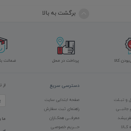
برگشت به بالا
ودن کالا
پرداخت در محل
ضمانت با
دسترسی سریع
از 
 و تبــلت
صفحه ابتدایی سایت
 جانبـــی
راهنمای ثبت سفارش
ربیشـد
معرفـــی همکــاران
ما ر
کــالا
حــــریم خصوصـی