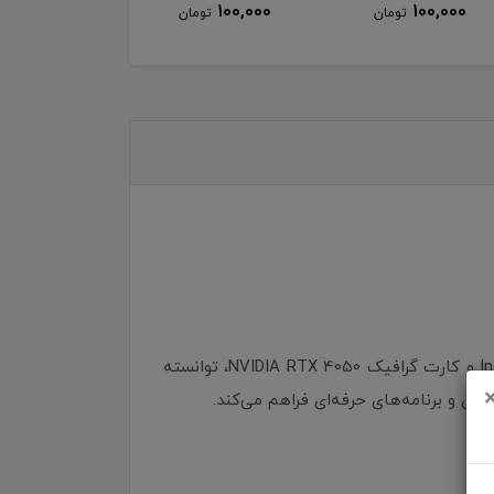
100,000
100,000
تومان
تومان
لپ‌تاپ MSI Cyborg 15 A13VEK یکی از مدل‌های میان‌رده و قدرتمند گیمینگ از MSI است که با پردازنده‌ی Intel Core i7 و کارت گرافیک NVIDIA RTX 4050، توانسته
ازی و برنامه‌های حرفه‌ای فراهم می‌کند.