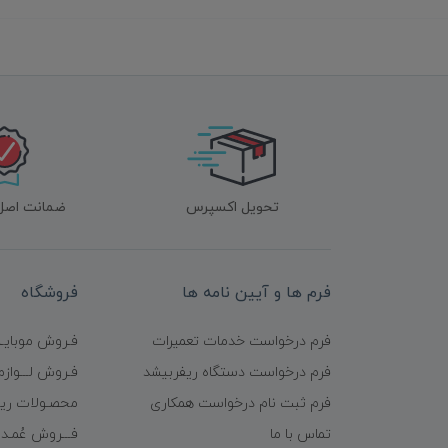
تحویل اکسپرس
ضمانت اصل‌ب
فرم ها و آیین نامه ها
فروشگاه
فرم درخواست خدمات تعمیرات
فـروش موبایـل
فرم درخواست دستگاه ریفربیشد
فـروش لـــوازم
فرم ثبت نام درخواست همکاری
محصـولات ریف
تماس با ما
فـــروش عُمـده 