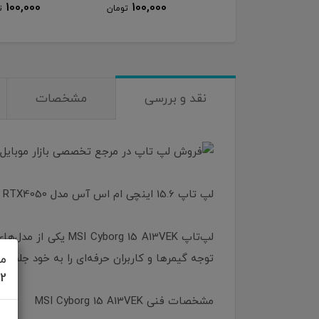
100,000
100,000
100,000
تومان
تومان
ت
نقد و بررسی
مشخصات
لپ تاپ 15.6 اینچی ام اس آس مدل Cyborg 15 A13VEK i7-13620H 16GB 1TB RTX4050
توجه گیمرها و کاربران حرفه‌ای را به خود جلب ک
مش
622
مشخصات فنی MSI Cyborg 15 A13VEK