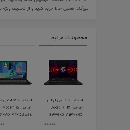
می‌کند. همین حالا خرید کنید و از تخفیف ویژه به
محصولات مرتبط
لپ تاپ 15.6 اینچی ام اس
لپ تاپ 16 اینچی ام اس
لپ تاپ 15.6 این
آی مدل Thin 15
آی مدل Sword 16 HX
آی مدل Modern 15
B12MO-i3 1215U-8GB
B14VGKG-i7 14700HX-
B13UCX-i5 13420H-1
DDR4-512GB SSD-IPS
16GB DDR5-1TB SSD-
DDR4-500GB S
000
100,000
100,000
RTX4070-QHD
RTX2050-