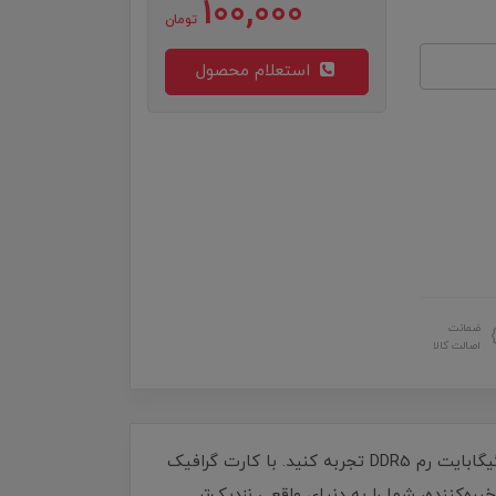
100,000
تومان
استعلام محصول
ضمانت
اصالت کالا
با لپ تاپ 15.6 اینچی ام اس آی مدل Cyborg 15 تجربه‌ای از قدرت و سرعت بی‌نظیر را با پردازنده Core i7 13620H و 16 گیگابایت رم DDR5 تجربه کنید. با کارت گرافیک
SS، به دنیای بازی‌های پیشرفته و برنامه‌های حرفه‌ای وارد شوید. نمایشگر FHD با وضوح خیره‌کننده، شما را به دنیای واقعی نزدیک‌تر