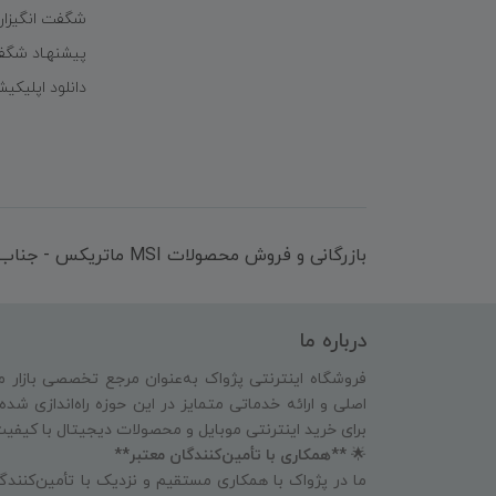
شگفت انگیزا
پیشنهـاد شگف
دانلود اپلیکی
بازرگانی و فروش محصولات MSI ماتریکس - جناب آقای مهندس باقری
درباره ما
فروشگاه اینترنتی پژواک به‌عنوان مرجع تخصصی بازار م
اصلی و ارائه خدماتی متمایز در این حوزه راه‌اندازی شد
برای خرید اینترنتی موبایل و محصولات دیجیتال با کیفی
🌟
**همکاری با تأمین‌کنندگان معتبر**
ما در پژواک با همکاری مستقیم و نزدیک با تأمین‌کنندگا