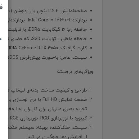
ف
صفحه‌نمایش: 15.6 اینچی با رزولوشن Full HD (1920×1080) و نرخ نوسازی بالا، مناسب برای بازی و کارهای گرافیکی
پردازنده: Intel Core i7-13620H، پردازنده‌ای قدرتمند با عملکرد عالی در کارهای چندگانه
حافظه رم: 16 گیگابایت DDR5، با قابلیت ارتقا برای افزایش سرعت و کارایی
حافظه داخلی: 1 ترابایت SSD، که فضای کافی برای ذخیره بازی‌ها و داده‌ها با سرعت بالا فراهم می‌کند
ه
کارت گرافیک: NVIDIA GeForce RTX 4050، که برای بازی‌های جدید و نرم‌افزارهای گرافیکی سنگین بهینه شده است
سیستم عامل: به‌صورت پیش‌فرض FreeDOS، که امکان نصب ویندوز دلخواه را فراهم می‌کند
ویژگی‌های برجسته
طراحی و کیفیت ساخت: بدنه‌ی لپ‌تاپ Cyborg 15 با طراحی مدرن و ساختار مقاوم، علاوه بر جذابیت، حس دوام بالایی را القا می‌کند.
تجربه بصری عالی‌ای برای کاربران به ارمغان می
کیبورد با نورپردازی RGB: نورپردازی RGB با قابلیت سفارشی‌سازی، به این لپ‌تاپ جلوه‌ای خاص بخشیده و استفاده در محیط‌های تاریک را نیز راحت‌تر کرده است.
از افزایش دما جلوگیری می‌کند.