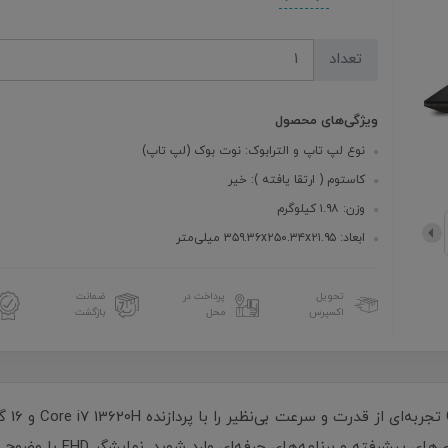
تعداد
ویژگی‌های محصول
نوع لپ تاپ و الترابوک: نوت بوک (لپ تاپ)
کاستوم ( ارتقا یافته ): خیر
وزن: ۱.۹۸ کیلوگرم
ابعاد: ۳۵۹.۳۶x۲۵۰.۳۴x۲۱.۹۵ میلی‌متر
تحویل
پرداخت در
ضمانت
اکسپرس
محل
بازگشت
RTX 4050 و حافظه 1 ترابایتی D