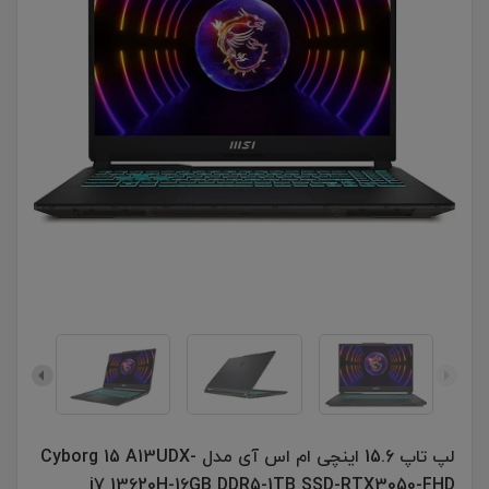
لپ تاپ 15.6 اینچی ام اس آی مدل Cyborg 15 A13UDX-
i7 13620H-16GB DDR5-1TB SSD-RTX3050-FHD