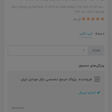
MSI Cyborg 15 A13UDX-i7 13620H-16GB DDR5-1TB SSD-RTX3050-
FHD 15.6 inch Laptop
از 100
دسته :
لپ تاپ
تعداد
ویژگی‌های محصول
فروشنده: پژواک مرجع تخصصی بازار موبایل ایران
آماده ارسال
100,000