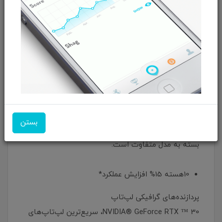
تا پردازنده Intel ® Core ™ i7-13620H
پردازنده نسل سیزدهم Intel ® Core ™ i7 اینجاست. با
معماری هسته ترکیبی بهبود یافته متشکل از 6 هسته
عملکرد و 4 هسته کارآمد، برای کارهای چندوظیفه ای
بهتر و اجرای بازی های سخت.
بستن
* عملکرد در مقایسه با نسل قبلی i7-12650H. مشخصات
بسته به مدل متفاوت است.
10هسته 15% افزایش عملکرد*
پردازنده‌های گرافیکی لپ‌تاپ
NVIDIA® GeForce RTX ™ 30، سریع‌ترین لپ‌تاپ‌های