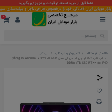
لطفاً قبل از خرید استعلام قیمت و موجودی بگیرید
یل ایران آمادگی خود را درخصوص طراحی ،اجرا و پیاده‌سازی سیستم‌ها
0
خانه
فروشگاه
کامپیوتر و لپ تاپ
لپ تاپ
لپ تاپ 15.6 اینچی ام اس آی مدل Cyborg 15 A13UDX-i7 13620H-16GB
DDR5-1TB SSD-RTX3050-FHD