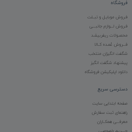
فروشگاه
فـروش موبایـل و تبــلت
فـروش لـــوازم جانبـــی
محصـولات ریفربیشـد
فـــروش عُمـده کــالا
شگفت انگیزان منتخب
پیشنهـاد شگفت انگیز
دانلود اپلیکیشن فروشگاه
دسترسی سریع
صفحه ابتدایی سایت
راهنمای ثبت سفارش
معرفـــی همکــاران
حــــریم خصوصـی