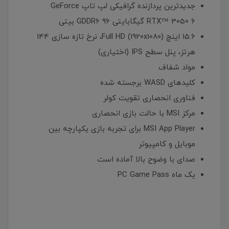
جدیدترین پردازنده گرافیکی لپ تاپ GeForce
RTX™ 3050 6 گیگابایتی GDDR6 96 بیتی
15.6 اینچ Full HD (1920x1080)، نرخ تازه سازی 144
هرتز، پنل سطح IPS (اختیاری)
مواد شفاف
کلیدهای WASD برجسته شده
فناوری انحصاری تقویت کولر
مرکز MSI با حالت بازی انحصاری
MSI App Player برای تجربه بازی یکپارچه بین
موبایل و کامپیوتر
صدای با وضوح بالا آماده است
یک ماه PC Game Pass