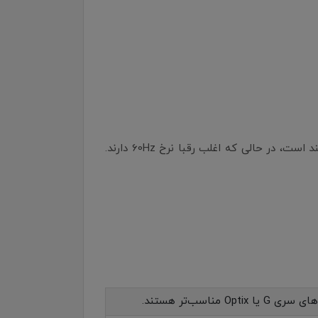
در مقایسه با مدل‌هایی مانند ASUS VA24EHE یا LG 24MP400، مانیتور MSI PRO MP251 از نرخ نوسازی 100Hz بهره‌مند است، در حالی که اغلب رقبا نرخ 60Hz دارند.
سب‌تر هستند.