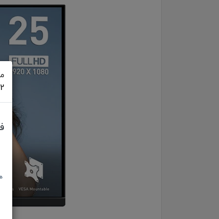
مش
622
ف
ه