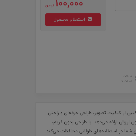
100,000
تومان
استعلام محصول
ضمانت
اصالت کالا
دنبال ترکیبی از کیفیت تصویر، طراحی حرفه‌ای و راحتی
رخ تازه‌سازی 100 هرتز، تصویری شفاف، روان و بدون لرزش ارائه می‌دهد. با طراحی بدون فریم،
مدرن و استفاده چند مانیتوره است. وجود فناوری Anti-Flicker و Less Blue Light از چشمان شما در استفاده‌های طولانی محافظت می‌کند.