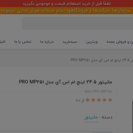
لطفاً قبل از خرید استعلام قیمت و موجودی بگیرید
ا ،شرکت‌ها و فروشگاهها اعلام مینماید.هوش‌تجاری مجموعه ابزار کارآ
و فروش عمده
ویترین
سبدخرید
درباره ما
تماس با ما
اخبا
ل PRO MP251
مانیتور 24.5 اینچ ام اس آی مدل PRO MP251
MSI-PRO-MP251
از 100
دسته :
مانیتور