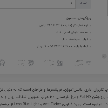
تعداد
ویژگی‌های محصول
نوع نمایشگر (مانیتور): ۲۴ تا ۲۶.۹ اینچی
صفحه نمایش لمسی: ندارد
قابلیت هوشمند: ندارد
ابعاد با پایه: ۵۵.۷۵x۴۲.۲۱x۲۰.۷ سانتی‌متر
تحویل
پرداخت در
ضمانت
اکسپرس
محل
بازگشت
زینه فوق‌العاده برای کاربران اداری، دانش‌آموزان، فریلنسرها و طراحان است که به 
چشم هستند. این مانیتور 24.5 اینچی با پنل IPS، رزولوشن Full HD و ن
مناسب برای محیط‌های کاری 