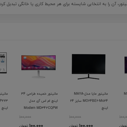
نیتور، آن را به انتخابی شایسته برای هر محیط کاری یا خانگی تبدیل کر
دل MAYA
مانیتور مایا مدلMAYA-
مانیتور خمیده طراحی 34
مانیت
MO24BE2-Mo24 سایز 24
اینچ ام اس آی مدل
اینچ
Modern MD342CQPW
اینچ
100,000
100,000
100,
100,000
100,000
ومان
تومان
تومان