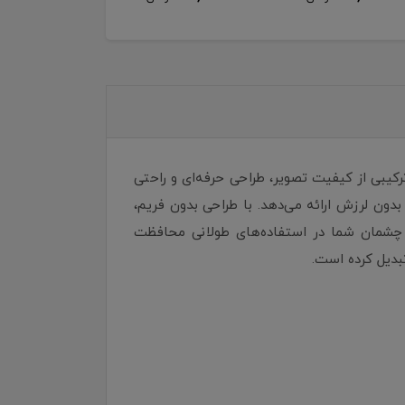
 دنبال ترکیبی از کیفیت تصویر، طراحی حرفه‌ای و راحتی
Fu و نرخ تازه‌سازی 100 هرتز، تصویری شفاف، روان و بدون لرزش ارائه می‌دهد. با طراحی بدون فریم،
 محیط‌های کاری مدرن و استفاده چند مانیتوره است. وجود فناوری Anti-Flicker و Less Blue Light از چشمان شما در استفاده‌های طولانی محافظت
تبدیل کرده است.