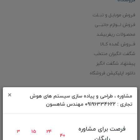
فروشگاه
فـروش موبایـل و تبــلت
فـروش لـــوازم جانبـــی
محصـولات ریفربیشـد
فـــروش عُمـده کــالا
شگفت انگیزان منتخب
پیشنهـاد شگفت انگیز
دانلود اپلیکیشن فروشگاه
دسترسی سریع
×
مشاوره ، طراحی و پیاده سازی سیستم های هوش
تجاری : 09196334622 مهندس شاهسون
صفحه ابتدایی سایت
راهنمای ثبت سفارش
معرفـــی همکــاران
فرصت برای مشاوره
3
15
24
40
حــــریم خصوصـی
رایگان