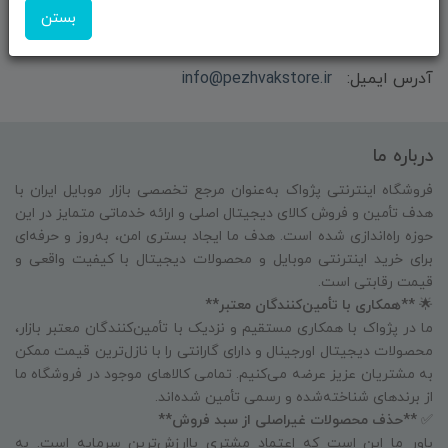
مهندس باقری
بستن
شماره تماس:
09351609162
آدرس ایمیل:
info@pezhvakstore.ir
درباره ما
فروشگاه اینترنتی پژواک به‌عنوان مرجع تخصصی بازار موبایل ایران با
هدف تأمین و فروش کالای دیجیتال اصلی و ارائه خدماتی متمایز در این
حوزه راه‌اندازی شده است. هدف ما ایجاد بستری امن، به‌روز و حرفه‌ای
برای خرید اینترنتی موبایل و محصولات دیجیتال با کیفیت واقعی و
قیمت رقابتی است.
🌟
**همکاری با تأمین‌کنندگان معتبر**
ما در پژواک با همکاری مستقیم و نزدیک با تأمین‌کنندگان معتبر بازار،
محصولات دیجیتال اورجینال و دارای گارانتی را با نازل‌ترین قیمت ممکن
به مشتریان عزیز عرضه می‌کنیم. تمامی کالاهای موجود در فروشگاه ما
از برندهای شناخته‌شده و رسمی تأمین شده‌اند.
✅
**حذف محصولات غیراصلی از سبد فروش**
باور ما این است که اعتماد مشتری باارزش‌ترین سرمایه است. به