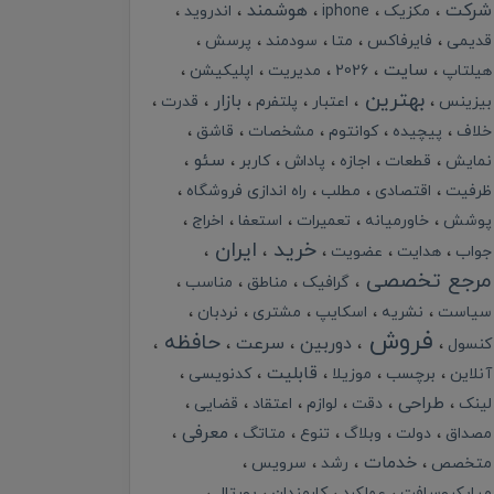
شرکت
هوشمند
مکزیک
iphone
اندروید
قدیمی
فایرفاکس
متا
سودمند
پرسش
سایت
هیلتاپ
2026
مدیریت
اپلیکیشن
بهترین
بازار
بیزینس
اعتبار
پلتفرم
قدرت
خلاف
پیچیده
کوانتوم
مشخصات
قاشق
سئو
نمایش
قطعات
اجازه
پاداش
کاربر
ظرفیت
اقتصادی
مطلب
راه اندازی فروشگاه
پوشش
خاورمیانه
تعمیرات
استعفا
اخراج
خرید
ایران
جواب
هدایت
عضویت
مرجع تخصصی
گرافیک
مناطق
مناسب
سیاست
نشریه
اسکایپ
مشتری
نردبان
فروش
حافظه
دوربین
سرعت
کنسول
قابلیت
آنلاین
برچسب
موزیلا
کدنویسی
طراحی
لینک
دقت
لوازم
اعتقاد
قضایی
معرفی
مصداق
دولت
وبلاگ
تنوع
متاتگ
خدمات
متخصص
رشد
سرویس
میایکروسافت
عملکرد
کارمندان
پورتال