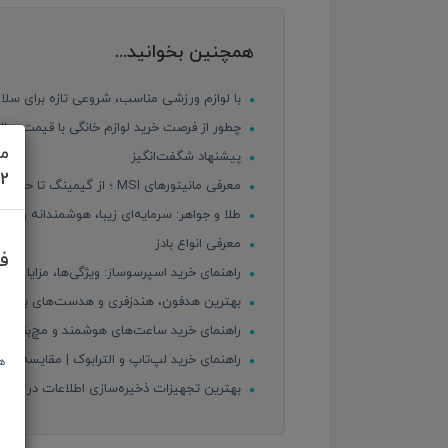
همچنین بخوانید...
با لوازم ورزشی مناسب، شروعی تازه برای سلا
چطور از فرصت خرید لوازم خانگی با قیمت سا
مش
پیشنهاد شگفت‌انگیز
622
معرفی مانیتورهای MSI ؛ از گیمینگ تا حرفه‌ای
طلا و جواهر: سرمایه‌ای زیبا، هوشمندانه و مط
معرفی انواع بادز
ف
راهنمای خرید اسپرسوساز: ویژگی‌ها، مزایا و م
بهترین هدفون، هندزفری و هدست‌های بازار [1404] – راهنمای خرید کامل برای همه سلیقه‌ها
راهنمای خرید ساعت‌های هوشمند و مچ‌بندهای ه
راهنمای خرید لپ‌تاپ و الترابوک | مقایسه، وی
ه
بهترین تجهیزات ذخیره‌سازی اطلاعات در سال [1404] – هاردهای اینترنال، اکسترنال و میکرو اس دی‌