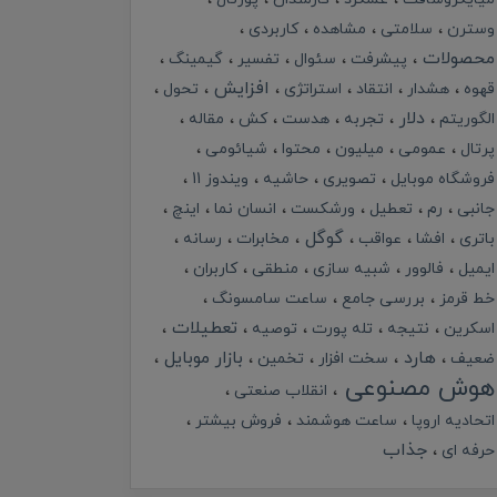
وسترن
سلامتی
مشاهده
کاربردی
محصولات
پیشرفت
سئوال
تفسیر
گیمینگ
افزایش
قهوه
هشدار
انتقاد
استراتژی
تحول
دلار
الگوریتم
تجربه
هدست
کش
مقاله
پرتال
عمومی
میلیون
محتوا
شیائومی
فروشگاه موبایل
تصویری
حاشیه
ویندوز 11
جانبی
رم
تعطیل
ورشکست
انسان نما
اینچ
گوگل
باتری
افشا
عواقب
مخابرات
رسانه
ایمیل
فالوور
شبیه سازی
منطقی
کاربران
خط قرمز
بررسی جامع
ساعت سامسونگ
تعطیلات
اسکرین
نتیجه
تله پورت
توصیه
هارد
بازار موبایل
ضعیف
سخت افزار
تخمین
هوش مصنوعی
انقلاب صنعتی
اتحادیه اروپا
ساعت هوشمند
فروش بیشتر
جذاب
حرفه ای