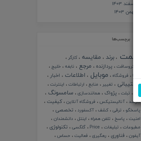
اسفند 1403
بهمن 1403
برچسب‌ها
قیمت
برند
مقایسه
کارگر
مرجع
پردازنده
مایکروسافت
نابغه
خلیج
موبایل
اطلاعات
اخبار
گرما
فروشگاه
پشتیبانی
تغییر
منابع
ارتباطات
اینترنت
سامسونگ
پژواک
خبر
تبلت
همانندسازی
کیفیت
کارمند
آنالیستیکس
فروشگاه آنلاین
تخصصی
پاسخگو
ترقی
کشف
آکسفورد
امنیت
پاسخ
تلفن همراه
اینتل
دانشمندان
تکنولوژی
مطبوعات
تبلیغات
Price
گلگسی
فناوری
آیفون
رهگیری
فعالیت
حساس