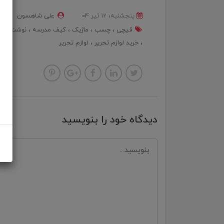
پنجشنبه، 12 تير 04
علی شاهسون
قیچی
چسب
ماژیک
کیف مدرسه
نوشت افزا
خرید لوازم تحریر
لوازم تحریر
دیدگاه خود را بنویسید