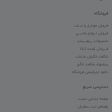
فروشگاه
فـروش موبایـل و تبــلت
فـروش لـــوازم جانبـــی
محصـولات ریفربیشـد
فـــروش عُمـده کــالا
شگفت انگیزان منتخب
پیشنهـاد شگفت انگیز
دانلود اپلیکیشن فروشگاه
دسترسی سریع
صفحه ابتدایی سایت
راهنمای ثبت سفارش