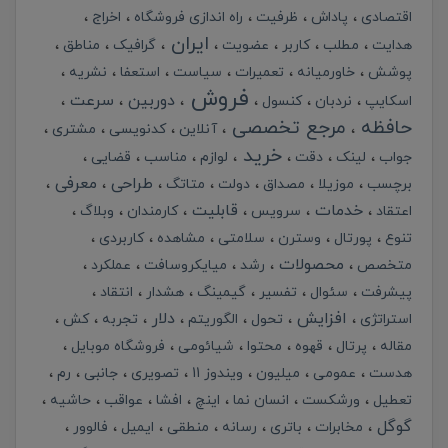
اقتصادی
پاداش
ظرفیت
راه اندازی فروشگاه
اخراج
ایران
هدایت
مطلب
کاربر
عضویت
گرافیک
مناطق
پوشش
خاورمیانه
تعمیرات
سیاست
استعفا
نشریه
فروش
دوربین
سرعت
اسکایپ
نردبان
کنسول
حافظه
مرجع تخصصی
آنلاین
کدنویسی
مشتری
خرید
جواب
لینک
دقت
لوازم
مناسب
قضایی
طراحی
معرفی
برچسب
موزیلا
مصداق
دولت
متاتگ
خدمات
قابلیت
اعتقاد
سرویس
کارمندان
وبلاگ
تنوع
پورتال
وسترن
سلامتی
مشاهده
کاربردی
محصولات
متخصص
رشد
میایکروسافت
عملکرد
پیشرفت
سئوال
تفسیر
گیمینگ
هشدار
انتقاد
افزایش
دلار
استراتژی
تحول
الگوریتم
تجربه
کش
مقاله
پرتال
قهوه
محتوا
شیائومی
فروشگاه موبایل
هدست
عمومی
میلیون
ویندوز 11
تصویری
جانبی
رم
تعطیل
ورشکست
انسان نما
اینچ
افشا
عواقب
حاشیه
گوگل
مخابرات
باتری
رسانه
منطقی
ایمیل
فالوور