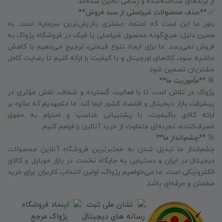
از برندهای شناخته‌شده و رسمی تأمین شده‌اند.
✅
**حذف محصولات غیراصلی از سبد فروش**
باور ما این است که اعتماد مشتری باارزش‌ترین سرمایه است. به
همین دلیل، هیچ‌گونه محصول غیراصلی یا فیک در فروشگاه پژواک به
فروش نمی‌رسد. ما برای ایجاد تنوع قیمتی، ترجیح می‌دهیم با کاهش
حاشیه سود، کالاهای اورجینال و با کیفیت را ارائه کنیم تا رضایت کامل
مشتریان تضمین شود.
🎯
**مأموریت ما**
پژواک در تلاش است تا با فعالیت گسترده و شفاف، نقش مؤثری در
پیشرفت بازار دیجیتال و اقتصاد کشور ایفا کند. ما متعهدیم که علاوه بر
ارائه کالای باکیفیت، با پشتیبانی مناسب و احترام به حقوق
مصرف‌کننده، تجربه‌ای متفاوت از خرید آنلاین را فراهم کنیم.
🚀
**چشم‌انداز ما**
چشم‌انداز ما تبدیل شدن به معتبرترین فروشگاه آنلاین محصولات
دیجیتال در ایران و دستیابی به جایگاه نخست در بازار موبایل و کالای
الکترونیکی است. ما می‌خواهیم پژواک، اولین انتخاب کاربران برای خرید
مطمئن و حرفه‌ای باشد.