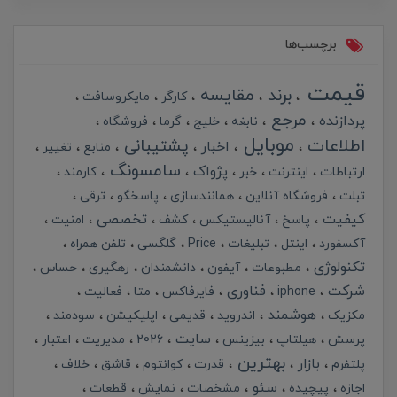
برچسب‌ها
قیمت
برند
مقایسه
کارگر
مایکروسافت
مرجع
پردازنده
نابغه
خلیج
گرما
فروشگاه
موبایل
اطلاعات
پشتیبانی
اخبار
منابع
تغییر
سامسونگ
پژواک
ارتباطات
اینترنت
خبر
کارمند
تبلت
فروشگاه آنلاین
همانندسازی
پاسخگو
ترقی
کیفیت
تخصصی
پاسخ
آنالیستیکس
کشف
امنیت
آکسفورد
اینتل
تبلیغات
Price
گلگسی
تلفن همراه
تکنولوژی
مطبوعات
آیفون
دانشمندان
رهگیری
حساس
شرکت
فناوری
iphone
فایرفاکس
متا
فعالیت
هوشمند
مکزیک
اندروید
قدیمی
اپلیکیشن
سودمند
سایت
پرسش
هیلتاپ
بیزینس
2026
مدیریت
اعتبار
بهترین
بازار
پلتفرم
قدرت
کوانتوم
قاشق
خلاف
سئو
اجازه
پیچیده
مشخصات
نمایش
قطعات