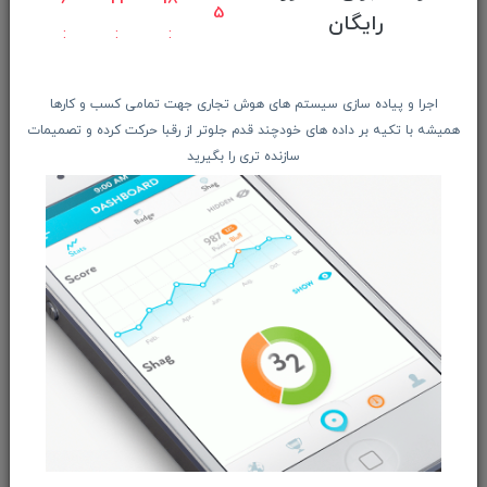
اپل
4
رایگان
شیائومی
آنر
MSI
اجرا و پیاده سازی سیستم های هوش تجاری جهت تمامی کسب و کارها
محصولات ریفربیشد
همیشه با تکیه بر داده های خودچند قدم جلوتر از رقبا حرکت کرده و تصمیمات
پخش و فروش عمده
سازنده تری را بگیرید
کالای استوک و کارکرده
درباره ما
ریفربیشد چیست؟
معرفی همکاران
معرفی محصولات همکاران
فرم ها و آیین نامه ها
فرم درخواست خدمات تعمیرات
فرم درخواست دستگاه ریفربیشد
فرم ثبت نام درخواست همکاری
تماس با ما
رصد بازار