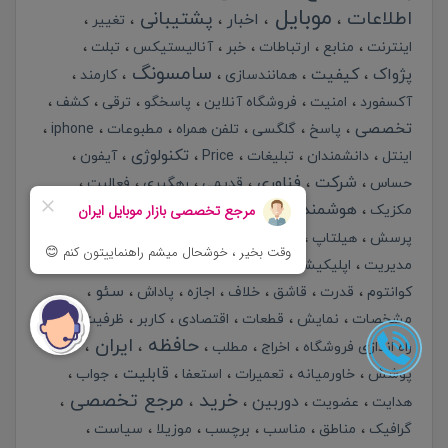
موبایل
اطلاعات
پشتیبانی
اخبار
تغییر
اینترنت
منابع
ارتباطات
خبر
آنالیستیکس
تبلت
سامسونگ
پژواک
کیفیت
همانندسازی
کارمند
آکسفورد
امنیت
فروشگاه آنلاین
پاسخگو
ترقی
کشف
تخصصی
پاسخ
گلگسی
تلفن همراه
مطبوعات
iphone
تکنولوژی
اینتل
دانشمندان
تبلیغات
Price
آیفون
شرکت
فناوری
حساس
قدیمی
رهگیری
فعالیت
هوشمند
مکزیک
اندروید
فایرفاکس
متا
سودمند
بهترین
سایت
پرسش
هیلتاپ
بیزینس
2026
بازار
مدیریت
اپلیکیشن
اعتبار
پلتفرم
پیچیده
سئو
کوانتوم
قدرت
قاشق
خلاف
اجازه
پاداش
مشخصات
نمایش
قطعات
اقتصادی
کاربر
ظرفیت
حافظه
ایران
راه اندازی فروشگاه
اخراج
مطلب
قابلیت
پوشش
خاورمیانه
تعمیرات
استعفا
جواب
خرید
مرجع تخصصی
دوربین
هدایت
عضویت
گرافیک
مناطق
مناسب
برچسب
موزیلا
سیاست