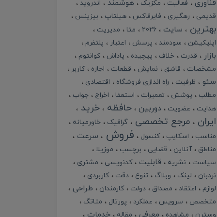
فناوری
هوشمند
فعالیت
مکزیک
اندروید
قدیمی
رهگیری
فایرفاکس
هیلتاپ
بیزینس
بهترین
سایت
2026
متا
مدیریت
اپلیکیشن
سودمند
پرسش
اعتبار
پلتفرم
بازار
قدرت
خلاف
پیچیده
پاداش
کوانتوم
مشخصات
قاشق
نمایش
قطعات
اجازه
کاربر
سئو
ظرفیت
راه اندازی فروشگاه
اقتصادی
مطلب
پوشش
تعمیرات
استعفا
اخراج
جواب
حافظه
خرید
دوربین
هدایت
عضویت
ایران
مرجع تخصصی
گرافیک
خاورمیانه
فروش
سرعت
مناسب
اسکایپ
کنسول
مناطق
آنلاین
قضایی
برچسب
موزیلا
قابلیت
سیاست
نشریه
کدنویسی
مشتری
نردبان
لینک
وبلاگ
تنوع
دقت
کاربردی
طراحی
لوازم
اعتقاد
مصداق
دولت
کارمندان
متخصص
سرویس
عملکرد
پورتال
متاتگ
معرفی
خدمات
وسترن
مشاهده
مقاله