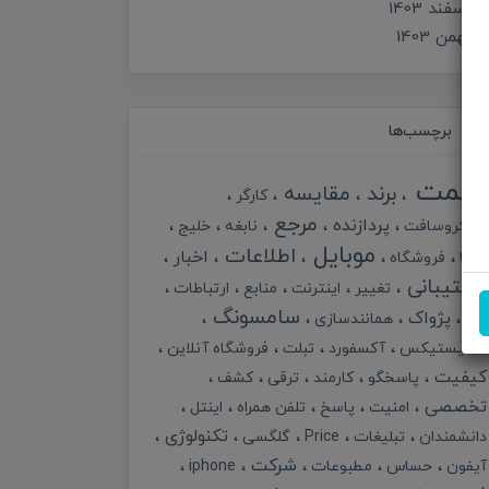
اسفند 1403
بهمن 1403
برچسب‌ها
قیمت
برند
مقایسه
کارگر
مرجع
پردازنده
مایکروسافت
نابغه
خلیج
موبایل
اطلاعات
اخبار
گرما
فروشگاه
پشتیبانی
تغییر
اینترنت
منابع
ارتباطات
سامسونگ
پژواک
خبر
همانندسازی
آنالیستیکس
آکسفورد
تبلت
فروشگاه آنلاین
کیفیت
پاسخگو
کارمند
ترقی
کشف
تخصصی
امنیت
پاسخ
تلفن همراه
اینتل
تکنولوژی
دانشمندان
تبلیغات
Price
گلگسی
شرکت
آیفون
حساس
مطبوعات
iphone