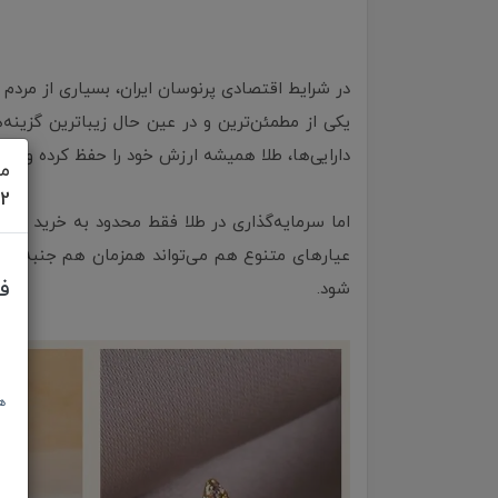
در شرایط اقتصادی پرنوسان ایران، بسیاری از مردم
یکی از مطمئن‌ترین و در عین حال زیباترین گزینه‌
دارایی‌ها، طلا همیشه ارزش خود را حفظ کرده و ح
مش
622
اما سرمایه‌گذاری در طلا فقط محدود به خرید سک
عیارهای متنوع هم می‌تواند همزمان هم جنبه ت
ف
شود.
ه