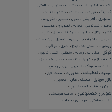
رشد
میایکروسافت
پیشرفت
سئوال
سلامتی
محصولات
گیمینگ
قهوه
هشدار
انتقاد
افزایش
استراتژی
تحول
تفسیر
الگوریتم
محتوا
شیائومی
تجربه
تصویری
هدست
دلار
کش
پرتال
میلیون
فروشگاه موبایل
عمومی
حاشیه
جانبی
رم
تعطیل
ورشکست
ویندوز 11
انسان نما
اینچ
باتری
عواقب
گوگل
مخابرات
رسانه
منطقی
افشا
فالوور
شبیه سازی
کاربران
نتیجه
ایمیل
خط قرمز
ساعت سامسونگ
اسکرین
بررسی جامع
تعطیلات
توصیه
تله پورت
سخت افزار
بازار موبایل
هارد
ضعیف
تخمین
فروش بیشتر
اتحادیه اروپا
هوش مصنوعی
ساعت هوشمند
جذاب
انقلاب صنعتی
حرفه ای