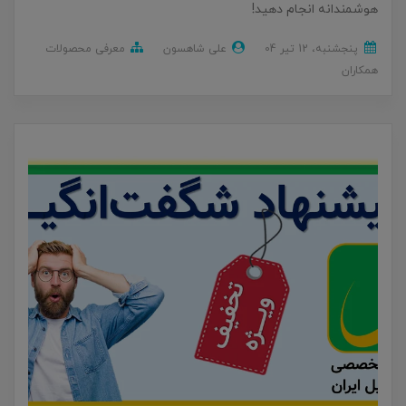
هوشمندانه انجام دهید!
پنجشنبه، 12 تير 04
علی شاهسون
معرفی محصولات
همکاران