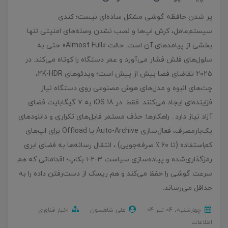
پر شدن حافظه گوشی مشکل ساده‌ای نیست؛ کندی
سیستم‌عامل، کرش اپ‌ها و نصب نشدن وصله‌های امنیتی تنها
بخشی از پیامدهای آن است. حالت «Almost Full» حتی به
سلول‌های فلش فشار می‌آورد و عمر دستگاه را کوتاه می‌کند. در
۲۰۲۵ تقاضای فضا بیش از پیش است؛ ویدئوهای 4K-HDR،
چت‌های انبوه و مدل‌های هوش مصنوعی روی دستگاه نیاز
فزاینده‌ای ایجاد می‌کنند. فقط در iOS 18 به ۷ گیگابایت فضای
آزاد نیاز دارد . راهکارها: حذف مستمر فایل‌های تکراری و دانلودهای
یک‌بارمصرف، فعال‌سازی Auto-Archive یا Offload برای اپ‌های
کم‌استفاده (تا ۶۰ ٪ صرفه‌جویی) ، انتقال رسانه‌ها به فضای ابری
رمزگذاری‌شده و پیاده‌سازی سیاست ۳-۲-۱ بکاپ؛ اقداماتی که هم
سرعت گوشی را حفظ می‌کند و هم ریسک از دست‌رفتن داده را به
حداقل می‌رساند.
چهارشنبه، 04 تير 04
علی شاهسون
اخبار فناوری
اطلاعات