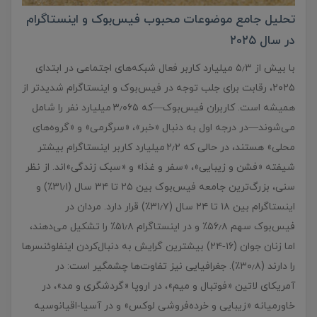
تحلیل جامع موضوعات محبوب فیس‌بوک و اینستاگرام
در سال ۲۰۲۵
با بیش از ۵٫۳ میلیارد کاربر فعال شبکه‌های اجتماعی در ابتدای
۲۰۲۵، رقابت برای جلب توجه در فیس‌بوک و اینستاگرام شدیدتر از
همیشه است. کاربران فیس‌بوک—که ۳٫۰۶۵ میلیارد نفر را شامل
می‌شوند—در درجه‌ اول به دنبال «خبر»، «سرگرمی» و «گروه‌های
محلی» هستند، در حالی که ۲٫۲ میلیارد کاربر اینستاگرام بیشتر
شیفته «فشن و زیبایی»، «سفر و غذا» و «سبک زندگی»‌اند. از نظر
سنی، بزرگ‌ترین جامعه فیس‌بوک بین ۲۵ تا ۳۴ سال (۳۱٫۱٪) و
اینستاگرام بین ۱۸ تا ۲۴ سال (۳۱٫۷٪) قرار دارد. مردان در
فیس‌بوک سهم ۵۶٫۸٪ و در اینستاگرام ۵۱٫۸٪ را تشکیل می‌دهند،
اما زنان جوان (۱۶‑۲۴) بیشترین گرایش به دنبال‌کردن اینفلوئنسرها
را دارند (۳۰٫۸٪). جغرافیایی نیز تفاوت‌ها چشمگیر است: در
آمریکای لاتین «فوتبال و میم»، در اروپا «گردشگری و مد»، در
خاورمیانه «زیبایی و خرده‌فروشی لوکس» و در آسیا‑اقیانوسیه