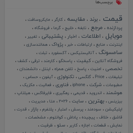
برچسب‌ها
قیمت
برند
مقایسه
کارگر
مایکروسافت
مرجع
پردازنده
نابغه
خلیج
گرما
فروشگاه
موبایل
اطلاعات
پشتیبانی
اخبار
تغییر
پژواک
اینترنت
منابع
ارتباطات
خبر
همانندسازی
سامسونگ
آنالیستیکس
آکسفورد
تبلت
کیفیت
فروشگاه آنلاین
پاسخگو
کارمند
ترقی
کشف
تخصصی
امنیت
پاسخ
تلفن همراه
اینتل
دانشمندان
تکنولوژی
تبلیغات
Price
گلگسی
آیفون
حساس
شرکت
فناوری
مطبوعات
iphone
فعالیت
مکزیک
هوشمند
اندروید
قدیمی
رهگیری
فایرفاکس
هیلتاپ
بهترین
سایت
بیزینس
2026
متا
مدیریت
بازار
اپلیکیشن
سودمند
پرسش
اعتبار
پلتفرم
قدرت
قاشق
خلاف
پیچیده
پاداش
کوانتوم
مشخصات
سئو
نمایش
قطعات
اجازه
کاربر
ظرفیت