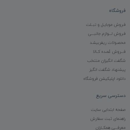
فروشگاه
فـروش موبایـل و تبــلت
فـروش لـــوازم جانبـــی
محصـولات ریفربیشـد
فـــروش عُمـده کــالا
شگفت انگیزان منتخب
پیشنهـاد شگفت انگیز
دانلود اپلیکیشن فروشگاه
دسترسی سریع
صفحه ابتدایی سایت
راهنمای ثبت سفارش
معرفـــی همکــاران