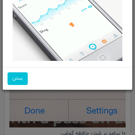
ﺳﻪشنبه، 10 تير 04
علی شاهسون
اخبار فناوری اطلاعات
بستن
۱۰ پیامد پر شدن حافظه گوشی