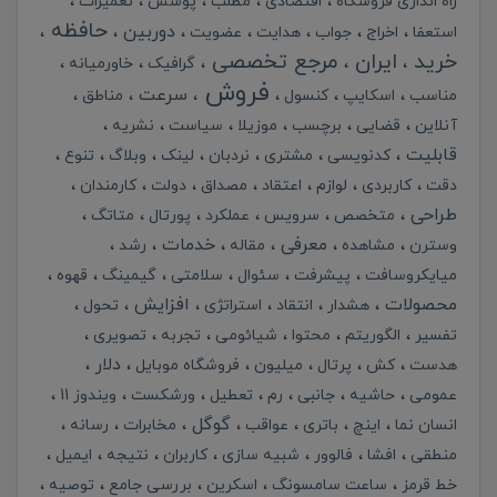
راه اندازی فروشگاه
اقتصادی
مطلب
پوشش
تعمیرات
حافظه
دوربین
استعفا
اخراج
جواب
هدایت
عضویت
خرید
ایران
مرجع تخصصی
گرافیک
خاورمیانه
فروش
سرعت
مناسب
اسکایپ
کنسول
مناطق
آنلاین
قضایی
برچسب
موزیلا
سیاست
نشریه
قابلیت
کدنویسی
مشتری
نردبان
لینک
وبلاگ
تنوع
دقت
کاربردی
لوازم
اعتقاد
مصداق
دولت
کارمندان
طراحی
متخصص
سرویس
عملکرد
پورتال
متاتگ
معرفی
خدمات
وسترن
مشاهده
مقاله
رشد
میایکروسافت
پیشرفت
سئوال
سلامتی
گیمینگ
قهوه
محصولات
افزایش
هشدار
انتقاد
استراتژی
تحول
تفسیر
الگوریتم
محتوا
شیائومی
تجربه
تصویری
دلار
هدست
کش
پرتال
میلیون
فروشگاه موبایل
عمومی
حاشیه
جانبی
رم
تعطیل
ورشکست
ویندوز 11
گوگل
انسان نما
اینچ
باتری
عواقب
مخابرات
رسانه
منطقی
افشا
فالوور
شبیه سازی
کاربران
نتیجه
ایمیل
خط قرمز
ساعت سامسونگ
اسکرین
بررسی جامع
توصیه